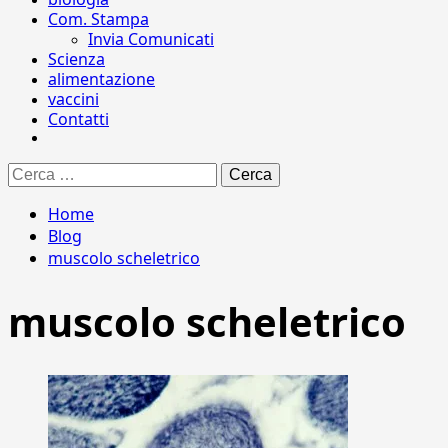
Com. Stampa
Invia Comunicati
Scienza
alimentazione
vaccini
Contatti
Ricerca
per:
Home
Blog
muscolo scheletrico
muscolo scheletrico