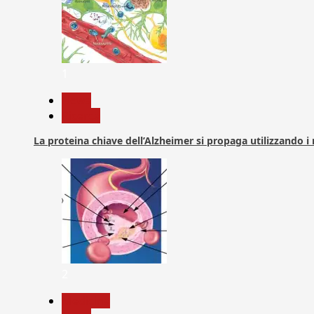
1
News
Ricerca
La proteina chiave dell’Alzheimer si propaga utilizzando i
2
Medicina