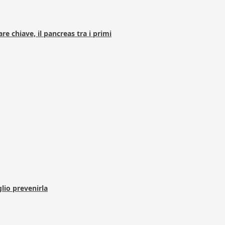
e chiave, il pancreas tra i primi
lio prevenirla