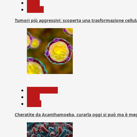
News
Ricerca
Tumori più aggressivi: scoperta una trasformazione cellular
6
Com. Stampa
News
Salute
Cheratite da Acanthamoeba, curarla oggi si può ma è meg