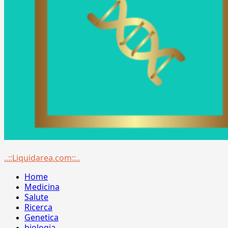
Menu
..::Liquidarea.com::..
principale
Home
Medicina
Salute
Ricerca
Genetica
biologia