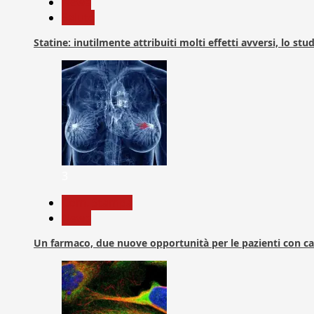
News
Salute
Statine: inutilmente attribuiti molti effetti avversi, lo stu
3
Com. Stampa
News
Un farmaco, due nuove opportunità per le pazienti con c