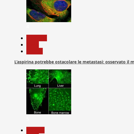
4
Medicina
News
Ricerca
L’aspirina potrebbe ostacolare le metastasi: osservato il
5
biologia