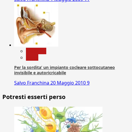
Medicina
News
Per la sordita’ un impianto cocleare sottocutaneo
invisibile e autoricricabile
Salvo Franchina
20 Maggio 2010
9
Potresti esserti perso