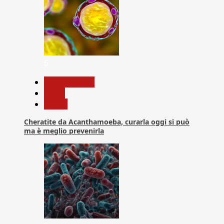
6
Com. Stampa
News
Salute
Cheratite da Acanthamoeba, curarla oggi si può
ma è meglio prevenirla