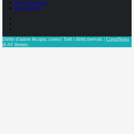
Invia Comunicati
Privacy Policy
Facebook
Linkedin
X
Diritto d'autore &copia; {anno} Tutti i diritti riservati.
|
CoverNews
di AF themes.