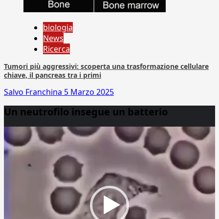
biologia
News
Ricerca
Tumori più aggressivi: scoperta una trasformazione cellulare
chiave, il pancreas tra i primi
Salvo Franchina
5 Marzo 2025
Un neutrofilo insegue un batterio
Video
Player