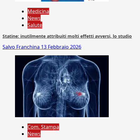
Medicina
News
Salute
Statine: inutilmente attribuiti molti effetti avversi, lo studio
Salvo Franchina
13 Febbraio 2026
Com. Stampa
News