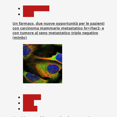
Com. Stampa
News
Un farmaco, due nuove opportunità per le pazienti
con carcinoma mammario metastatico hr+/her2- e
con tumore al seno metastatico triplo negativo
(mtnbc)
4
Medicina
News
Ricerca