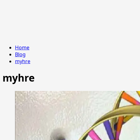
Home
Blog
myhre
myhre