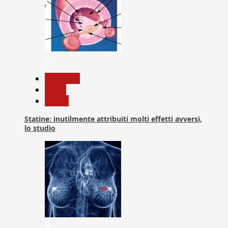
2
Medicina
News
Salute
Statine: inutilmente attribuiti molti effetti avversi,
lo studio
3