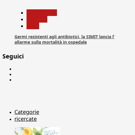
7
Com. Stampa
Medicina
News
Germi resistenti agli antibiotici, la SIMIT lancia l’
allarme sulla mortalità in ospedale
Seguici
Facebook
Linkedin
X
Categorie
ricercate