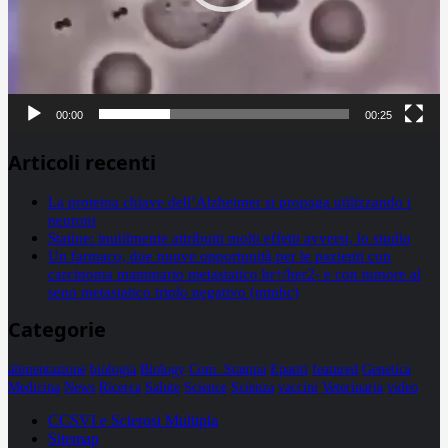
00:00
00:25
Articoli recenti
La proteina chiave dell’Alzheimer si propaga utilizzando i
neuroni
Statine: inutilmente attribuiti molti effetti avversi, lo studio
Un farmaco, due nuove opportunità per le pazienti con
carcinoma mammario metastatico hr+/her2- e con tumore al
seno metastatico triplo negativo (mtnbc)
Categorie
alimentazione
biologia
Biology
Com. Stampa
Epatiti
featured
Genetica
Medicina
News
Ricerca
Salute
Science
Scienza
vaccini
Veterinaria
video
CCSVI e Sclerosi Multipla
Sitemap