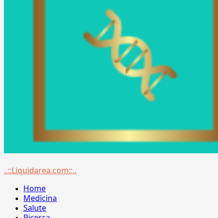
Menu
..::Liquidarea.com::..
principale
Home
Medicina
Salute
Ricerca