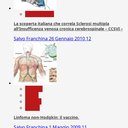
Com. Stampa
La scoperta italiana che correla Sclerosi multipla
all’Insufficenza venosa cronica cerebrospinale – CCSVI –
Salvo Franchina
26 Gennaio 2010
12
biologia
Salute
Scienza
vaccini
Linfoma non-Hodgkin: il vaccino.
Salvo Franchina
1 Maggio 2009
11