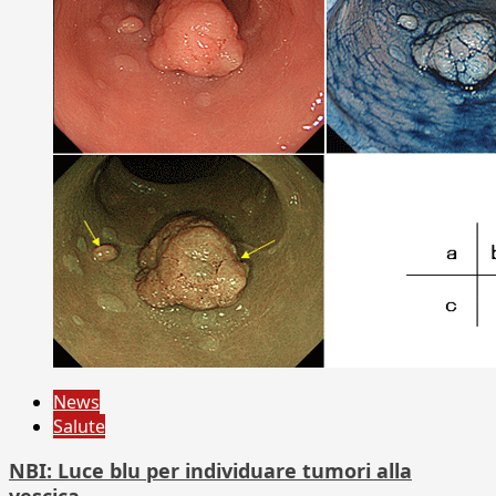
News
Salute
NBI: Luce blu per individuare tumori alla
vescica