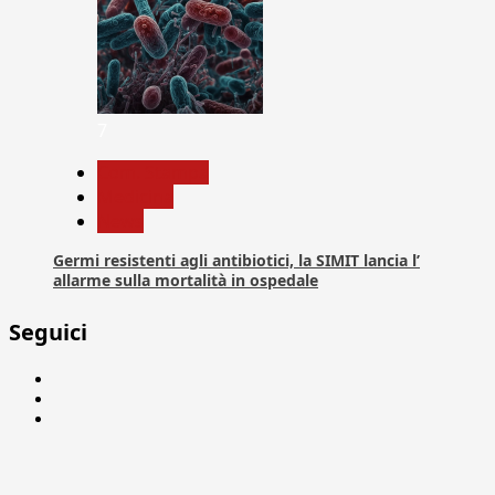
7
Com. Stampa
Medicina
News
Germi resistenti agli antibiotici, la SIMIT lancia l’
allarme sulla mortalità in ospedale
Seguici
Facebook
Linkedin
X