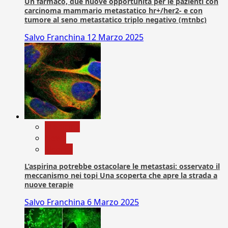
Un farmaco, due nuove opportunità per le pazienti con
carcinoma mammario metastatico hr+/her2- e con
tumore al seno metastatico triplo negativo (mtnbc)
Salvo Franchina
12 Marzo 2025
Medicina
News
Ricerca
L’aspirina potrebbe ostacolare le metastasi: osservato il
meccanismo nei topi Una scoperta che apre la strada a
nuove terapie
Salvo Franchina
6 Marzo 2025