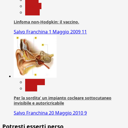
Scienza
vaccini
Linfoma non-Hodgkin: il vaccino.
Salvo Franchina
1 Maggio 2009
11
Medicina
News
Per la sordita’ un impianto cocleare sottocutaneo
invisibile e autoricricabile
Salvo Franchina
20 Maggio 2010
9
Potresti esserti perso