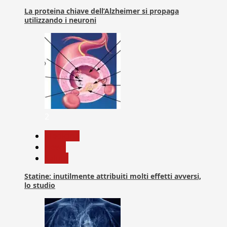
La proteina chiave dell’Alzheimer si propaga
utilizzando i neuroni
2
Medicina
News
Salute
Statine: inutilmente attribuiti molti effetti avversi,
lo studio