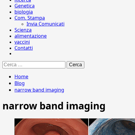
Genetica
biologia
Com. Stampa
Invia Comunicati
Scienza
alimentazione
vaccini
Contatti
Ricerca
per:
Home
Blog
narrow band imaging
narrow band imaging