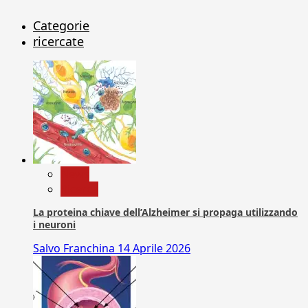
Categorie
ricercate
News
Ricerca
La proteina chiave dell’Alzheimer si propaga utilizzando
i neuroni
Salvo Franchina
14 Aprile 2026