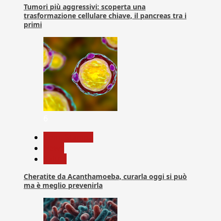
Tumori più aggressivi: scoperta una
trasformazione cellulare chiave, il pancreas tra i
primi
6
Com. Stampa
News
Salute
Cheratite da Acanthamoeba, curarla oggi si può
ma è meglio prevenirla