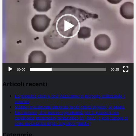
00:00
00:25
Articoli recenti
La proteina chiave dell’Alzheimer si propaga utilizzando i
neuroni
Statine: inutilmente attribuiti molti effetti avversi, lo studio
Un farmaco, due nuove opportunità per le pazienti con
carcinoma mammario metastatico hr+/her2- e con tumore al
seno metastatico triplo negativo (mtnbc)
Categorie