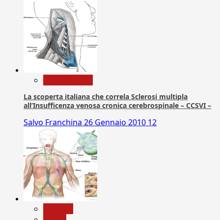
Com. Stampa
La scoperta italiana che correla Sclerosi multipla
all’Insufficenza venosa cronica cerebrospinale – CCSVI –
Salvo Franchina
26 Gennaio 2010
12
biologia
Salute