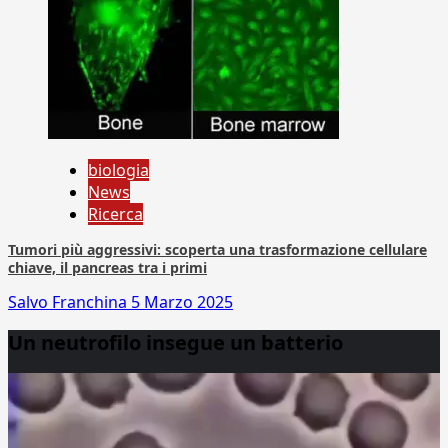
biologia
News
Ricerca
Tumori più aggressivi: scoperta una trasformazione cellulare
chiave, il pancreas tra i primi
Salvo Franchina
5 Marzo 2025
Un neutrofilo insegue un batterio
Video
Player