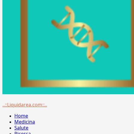
Menu
..::Liquidarea.com::..
principale
Home
Medicina
Salute
Ricerca