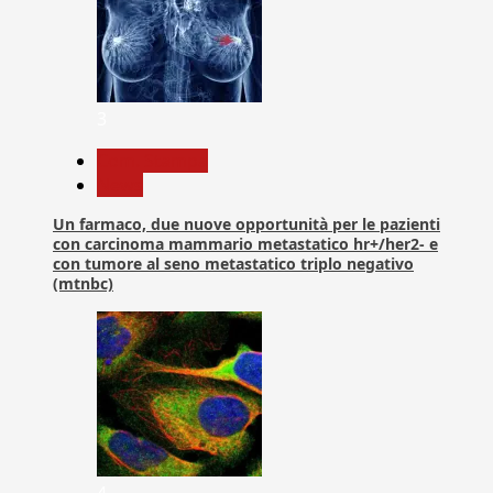
3
Com. Stampa
News
Un farmaco, due nuove opportunità per le pazienti
con carcinoma mammario metastatico hr+/her2- e
con tumore al seno metastatico triplo negativo
(mtnbc)
4