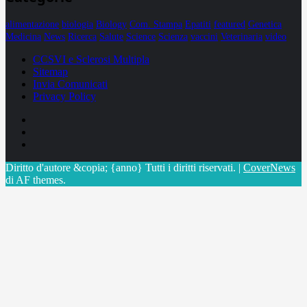
alimentazione
biologia
Biology
Com. Stampa
Epatiti
featured
Genetica
Medicina
News
Ricerca
Salute
Science
Scienza
vaccini
Veterinaria
video
CCSVI e Sclerosi Multipla
Sitemap
Invia Comunicati
Privacy Policy
Facebook
Linkedin
X
Diritto d'autore &copia; {anno} Tutti i diritti riservati.
|
CoverNews
di AF themes.