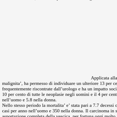
Applicata alla
malignita’, ha permesso di individuare un ulteriore 13 per cen
frequentemente riscontrate dall’urologo e ha un impatto socia
10 per cento di tutte le neoplasie negli uomini e il 4 per cent
nell’uomo e 5.8 nella donna.
Nello stesso periodo la mortalita’ e’ stata pari a 7.7 decess
casi per anno nell’uomo e 350 nella donna. Il carcinoma in si
asportazione completa della vescica, per fortuna oggi molto