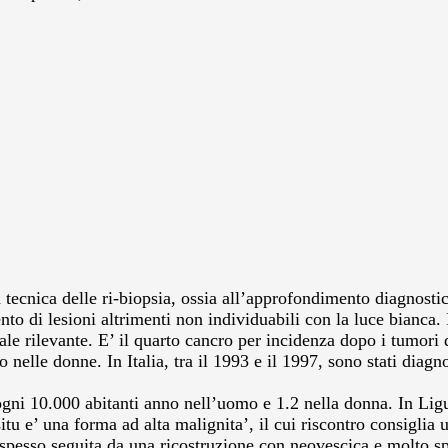
 tecnica delle ri-biopsia, ossia all’approfondimento diagnostico
to di lesioni altrimenti non individuabili con la luce bianca. 
le rilevante. E’ il quarto cancro per incidenza dopo i tumori d
o nelle donne. In Italia, tra il 1993 e il 1997, sono stati diag
i ogni 10.000 abitanti anno nell’uomo e 1.2 nella donna. In Lig
tu e’ una forma ad alta malignita’, il cui riscontro consiglia 
 spesso seguita da una ricostruzione con neovescica e molto sp