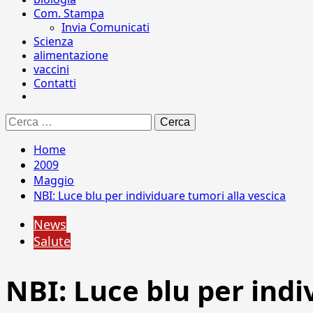
Com. Stampa
Invia Comunicati
Scienza
alimentazione
vaccini
Contatti
Ricerca
per:
Home
2009
Maggio
NBI: Luce blu per individuare tumori alla vescica
News
Salute
NBI: Luce blu per indi