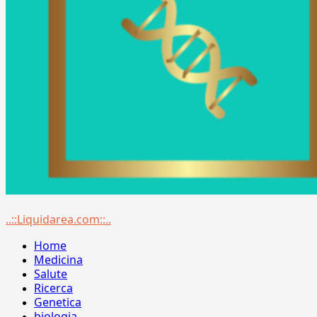
Menu
..::Liquidarea.com::..
principale
Home
Medicina
Salute
Ricerca
Genetica
biologia