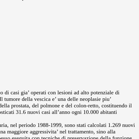
 di casi gia’ operati con lesioni ad alto potenziale di
Il tumore della vescica e’ una delle neoplasie piu’
ella prostata, del polmone e del colon-retto, costituendo il
nosticati 31.6 nuovi casi all’anno ogni 10.000 abitanti
uria, nel periodo 1988-1999, sono stati calcolati 1.269 nuovi
una maggiore aggressivita’ nel trattamento, sino alla
esso eseguita con tecniche di preservazione della funzione