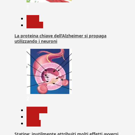
1
News
Ricerca
La proteina chiave dell’Alzheimer si propaga
utilizzando i neuroni
2
Medicina
News
Salute
Statine: inutilmente attribuiti molti effetti avversi,