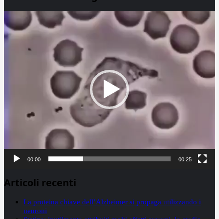
Video
Player
00:00
00:25
Articoli recenti
La proteina chiave dell’Alzheimer si propaga utilizzando i
neuroni