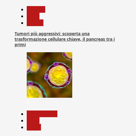
biologia
News
Ricerca
Tumori più aggressivi: scoperta una
trasformazione cellulare chiave, il pancreas tra i
primi
6
Com. Stampa
News
Salute