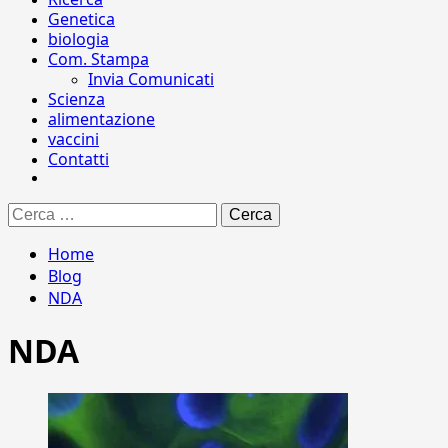
Genetica
biologia
Com. Stampa
Invia Comunicati
Scienza
alimentazione
vaccini
Contatti
Ricerca
per:
Home
Blog
NDA
NDA