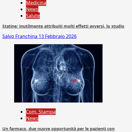
Medicina
News
Salute
Statine: inutilmente attribuiti molti effetti avversi, lo studio
Salvo Franchina
13 Febbraio 2026
Com. Stampa
News
Un farmaco, due nuove opportunità per le pazienti con