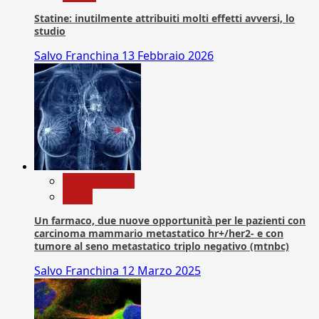
Statine: inutilmente attribuiti molti effetti avversi, lo
studio
Salvo Franchina
13 Febbraio 2026
Com. Stampa
News
Un farmaco, due nuove opportunità per le pazienti con
carcinoma mammario metastatico hr+/her2- e con
tumore al seno metastatico triplo negativo (mtnbc)
Salvo Franchina
12 Marzo 2025