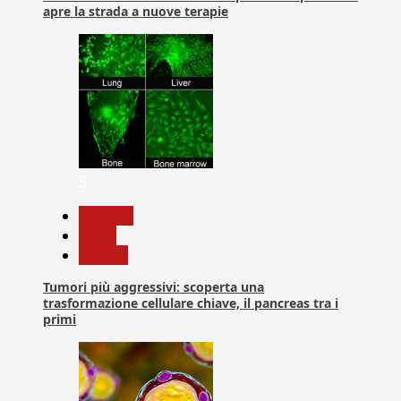
apre la strada a nuove terapie
5
biologia
News
Ricerca
Tumori più aggressivi: scoperta una
trasformazione cellulare chiave, il pancreas tra i
primi