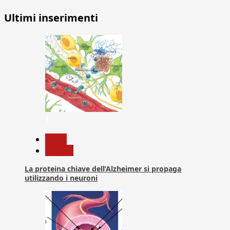
Ultimi inserimenti
1
News
Ricerca
La proteina chiave dell’Alzheimer si propaga
utilizzando i neuroni