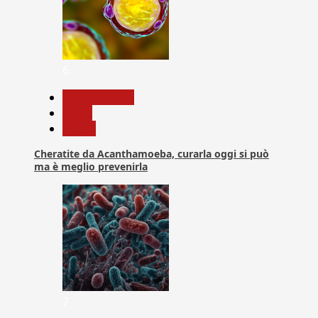
6
Com. Stampa
News
Salute
Cheratite da Acanthamoeba, curarla oggi si può
ma è meglio prevenirla
7