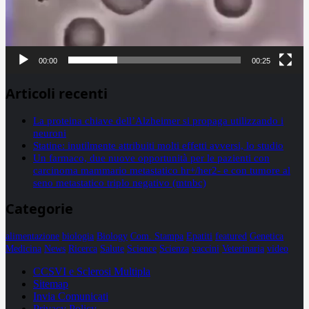
00:00
00:25
Articoli recenti
La proteina chiave dell’Alzheimer si propaga utilizzando i
neuroni
Statine: inutilmente attribuiti molti effetti avversi, lo studio
Un farmaco, due nuove opportunità per le pazienti con
carcinoma mammario metastatico hr+/her2- e con tumore al
seno metastatico triplo negativo (mtnbc)
Categorie
alimentazione
biologia
Biology
Com. Stampa
Epatiti
featured
Genetica
Medicina
News
Ricerca
Salute
Science
Scienza
vaccini
Veterinaria
video
CCSVI e Sclerosi Multipla
Sitemap
Invia Comunicati
Privacy Policy