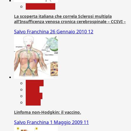
Com. Stampa
La scoperta italiana che correla Sclerosi multipla
all’Insufficenza venosa cronica cerebrospinale – CCSVI –
Salvo Franchina
26 Gennaio 2010
12
biologia
Salute
Scienza
vaccini
Linfoma non-Hodgkin: il vaccino.
Salvo Franchina
1 Maggio 2009
11