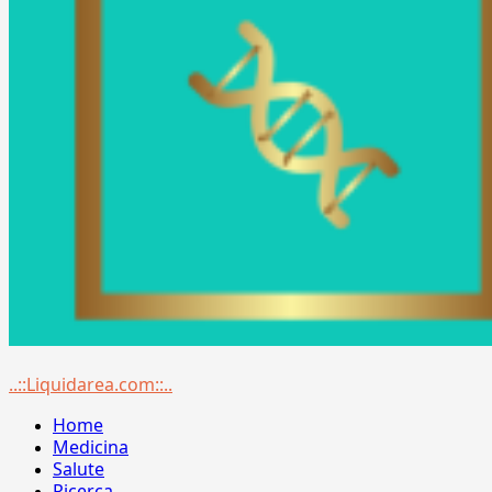
Menu
..::Liquidarea.com::..
principale
Home
Medicina
Salute
Ricerca