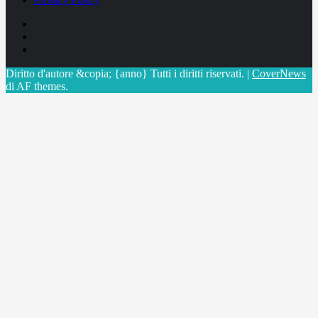
Facebook
Linkedin
X
Diritto d'autore &copia; {anno} Tutti i diritti riservati.
|
CoverNews
di AF themes.