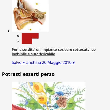
Medicina
News
Per la sordita’ un impianto cocleare sottocutaneo
invisibile e autoricricabile
Salvo Franchina
20 Maggio 2010
9
Potresti esserti perso