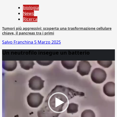
biologia
News
Ricerca
Tumori più aggressivi: scoperta una trasformazione cellulare
chiave, il pancreas tra i primi
Salvo Franchina
5 Marzo 2025
Un neutrofilo insegue un batterio
Video
Player