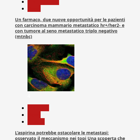
Com. Stampa
News
Un farmaco, due nuove opportunità per le pazienti
con carcinoma mammario metastatico hr+/her2- e
con tumore al seno metastatico triplo negativo
(mtnbc)
4
Medicina
News
Ricerca
L’aspirina potrebbe ostacolare le metastasi:
osservato il meccanismo nei topi Una scoperta che