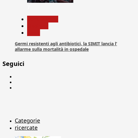
7
Com. Stampa
Medicina
News
Germi resistenti agli antibiotici, la SIMIT lancia l’
allarme sulla mortalità in ospedale
Seguici
Facebook
Linkedin
X
Categorie
ricercate