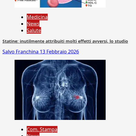
Medicina
News
Salute
Statine: inutilmente attribuiti molti effetti avversi, lo studio
Salvo Franchina
13 Febbraio 2026
Com. Stampa