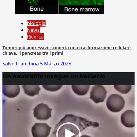
biologia
News
Ricerca
Tumori più aggressivi: scoperta una trasformazione cellulare
chiave, il pancreas tra i primi
Salvo Franchina
5 Marzo 2025
Un neutrofilo insegue un batterio
Video
Player