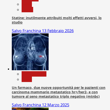
News
Salute
Statine: inutilmente attribuiti molti effetti avversi, lo
studio
Salvo Franchina
13 Febbraio 2026
Com. Stampa
News
Un farmaco, due nuove opportunità per le pazienti con
carcinoma mammario metastatico hr+/her2- e con
tumore al seno metastatico triplo negativo (mtnbc)
Salvo Franchina
12 Marzo 2025