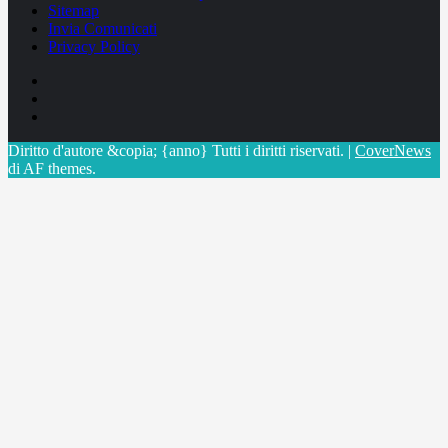
Sitemap
Invia Comunicati
Privacy Policy
Facebook
Linkedin
X
Diritto d'autore &copia; {anno} Tutti i diritti riservati.
|
CoverNews
di AF themes.