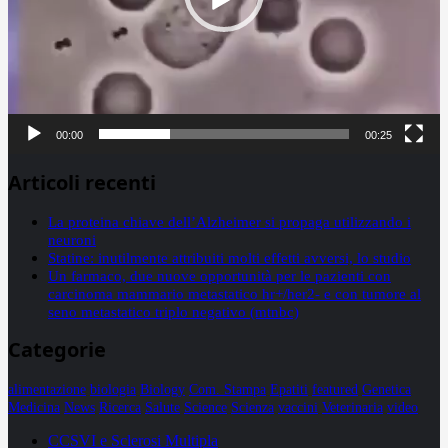
00:00
00:25
Articoli recenti
La proteina chiave dell’Alzheimer si propaga utilizzando i
neuroni
Statine: inutilmente attribuiti molti effetti avversi, lo studio
Un farmaco, due nuove opportunità per le pazienti con
carcinoma mammario metastatico hr+/her2- e con tumore al
seno metastatico triplo negativo (mtnbc)
Categorie
alimentazione
biologia
Biology
Com. Stampa
Epatiti
featured
Genetica
Medicina
News
Ricerca
Salute
Science
Scienza
vaccini
Veterinaria
video
CCSVI e Sclerosi Multipla