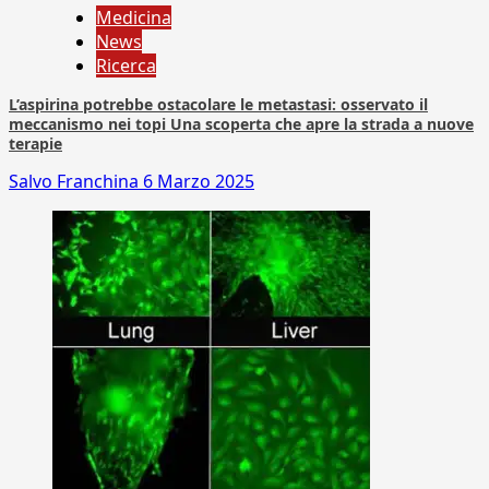
Medicina
News
Ricerca
L’aspirina potrebbe ostacolare le metastasi: osservato il
meccanismo nei topi Una scoperta che apre la strada a nuove
terapie
Salvo Franchina
6 Marzo 2025