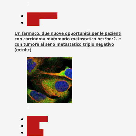
3
Com. Stampa
News
Un farmaco, due nuove opportunità per le pazienti
con carcinoma mammario metastatico hr+/her2- e
con tumore al seno metastatico triplo negativo
(mtnbc)
4
Medicina
News
Ricerca