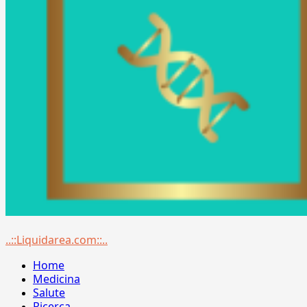
Menu
..::Liquidarea.com::..
principale
Home
Medicina
Salute
Ricerca