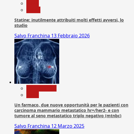
News
Salute
Statine: inutilmente attribuiti molti effetti avversi, lo
studio
Salvo Franchina
13 Febbraio 2026
Com. Stampa
News
Un farmaco, due nuove opportunità per le pazienti con
carcinoma mammario metastatico hr+/her2- e con
tumore al seno metastatico triplo negativo (mtnbc)
Salvo Franchina
12 Marzo 2025