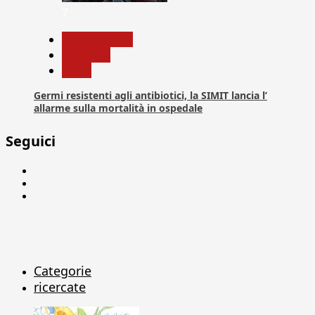
7
Com. Stampa
Medicina
News
Germi resistenti agli antibiotici, la SIMIT lancia l’
allarme sulla mortalità in ospedale
Seguici
Facebook
Linkedin
X
Categorie
ricercate