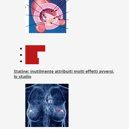
2
Medicina
News
Salute
Statine: inutilmente attribuiti molti effetti avversi,
lo studio