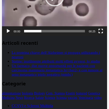
00:00
00:25
Articoli recenti
La proteina chiave dell’Alzheimer si propaga utilizzando i
neuroni
Statine: inutilmente attribuiti molti effetti avversi, lo studio
Un farmaco, due nuove opportunità per le pazienti con
carcinoma mammario metastatico hr+/her2- e con tumore al
seno metastatico triplo negativo (mtnbc)
Categorie
alimentazione
biologia
Biology
Com. Stampa
Epatiti
featured
Genetica
Medicina
News
Ricerca
Salute
Science
Scienza
vaccini
Veterinaria
video
CCSVI e Sclerosi Multipla