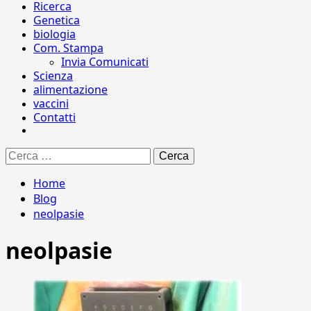
Ricerca
Genetica
biologia
Com. Stampa
Invia Comunicati
Scienza
alimentazione
vaccini
Contatti
Ricerca
per:
Home
Blog
neolpasie
neolpasie