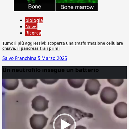
biologia
News
Ricerca
Tumori più aggressivi: scoperta una trasformazione cellulare
chiave, il pancreas tra i primi
Salvo Franchina
5 Marzo 2025
Un neutrofilo insegue un batterio
Video
Player