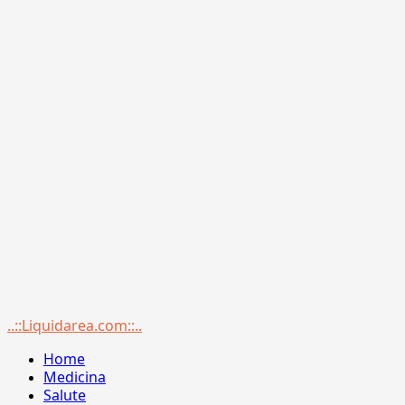
Menu
..::Liquidarea.com::..
principale
Home
Medicina
Salute