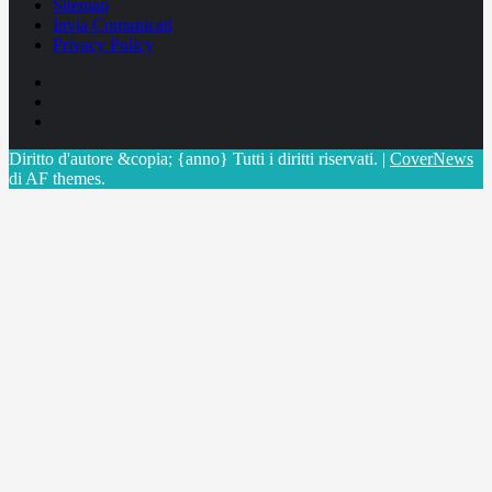
Sitemap
Invia Comunicati
Privacy Policy
Facebook
Linkedin
X
Diritto d'autore &copia; {anno} Tutti i diritti riservati.
|
CoverNews
di AF themes.