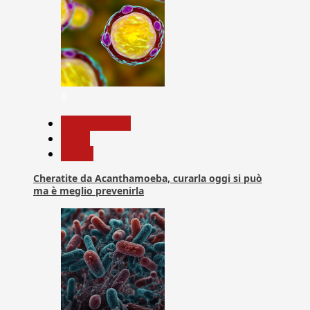
6
Com. Stampa
News
Salute
Cheratite da Acanthamoeba, curarla oggi si può
ma è meglio prevenirla