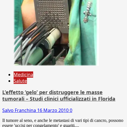
Medicina
Salute
L’effetto ‘gelo’ per distruggere le masse
tumorali – Studi clinici ufficializzati in Florida
Salvo Franchina
16 Marzo 2010
0
Il tumore al seno, e anche le metastasi di vari tipi di cancro, possono
essere 'uccisi per congelamento' e guariti,...