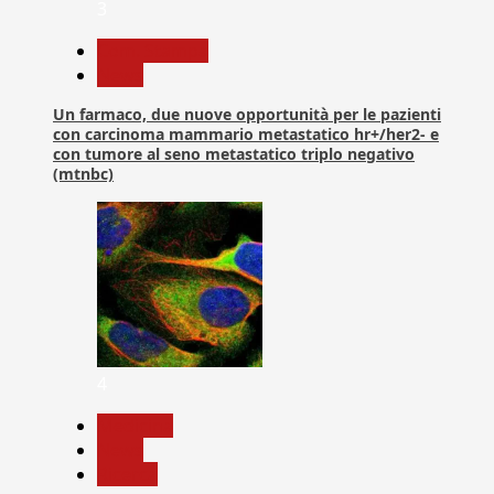
3
Com. Stampa
News
Un farmaco, due nuove opportunità per le pazienti
con carcinoma mammario metastatico hr+/her2- e
con tumore al seno metastatico triplo negativo
(mtnbc)
4
Medicina
News
Ricerca