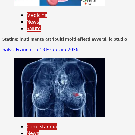
Medicina
News
Salute
Statine: inutilmente attribuiti molti effetti avversi, lo studio
Salvo Franchina
13 Febbraio 2026
Com. Stampa
News