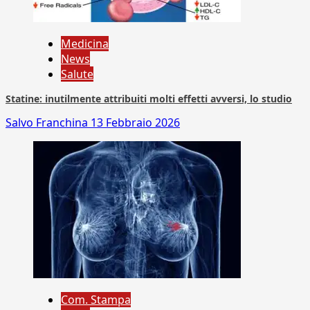
Medicina
News
Salute
Statine: inutilmente attribuiti molti effetti avversi, lo studio
Salvo Franchina
13 Febbraio 2026
Com. Stampa