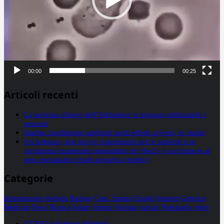
00:00
00:25
Articoli recenti
La proteina chiave dell’Alzheimer si propaga utilizzando i
neuroni
Statine: inutilmente attribuiti molti effetti avversi, lo studio
Un farmaco, due nuove opportunità per le pazienti con
carcinoma mammario metastatico hr+/her2- e con tumore al
seno metastatico triplo negativo (mtnbc)
Categorie
alimentazione
biologia
Biology
Com. Stampa
Epatiti
featured
Genetica
Medicina
News
Ricerca
Salute
Science
Scienza
vaccini
Veterinaria
video
CCSVI e Sclerosi Multipla