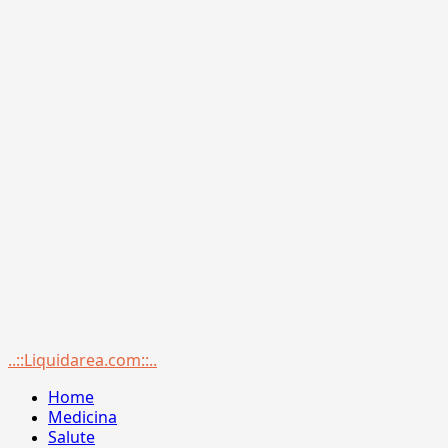
Menu
..::Liquidarea.com::..
principale
Home
Medicina
Salute