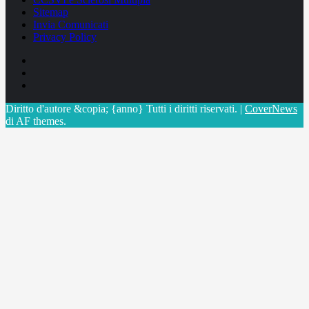
Sitemap
Invia Comunicati
Privacy Policy
Facebook
Linkedin
X
Diritto d'autore &copia; {anno} Tutti i diritti riservati.
|
CoverNews
di AF themes.