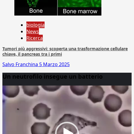
biologia
News
Ricerca
Tumori più aggressivi: scoperta una trasformazione cellulare
chiave, il pancreas tra i primi
Salvo Franchina
5 Marzo 2025
Un neutrofilo insegue un batterio
Video
Player