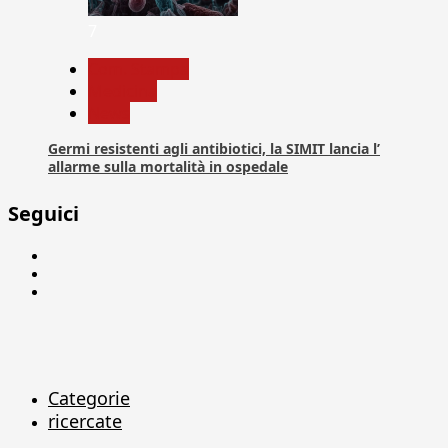
7
Com. Stampa
Medicina
News
Germi resistenti agli antibiotici, la SIMIT lancia l’
allarme sulla mortalità in ospedale
Seguici
Facebook
Linkedin
X
Categorie
ricercate