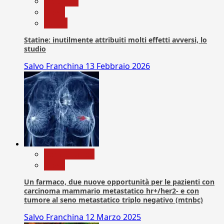
Medicina
News
Salute
Statine: inutilmente attribuiti molti effetti avversi, lo
studio
Salvo Franchina
13 Febbraio 2026
Com. Stampa
News
Un farmaco, due nuove opportunità per le pazienti con
carcinoma mammario metastatico hr+/her2- e con
tumore al seno metastatico triplo negativo (mtnbc)
Salvo Franchina
12 Marzo 2025