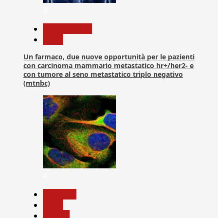
3
Com. Stampa
News
Un farmaco, due nuove opportunità per le pazienti
con carcinoma mammario metastatico hr+/her2- e
con tumore al seno metastatico triplo negativo
(mtnbc)
4
Medicina
News
Ricerca