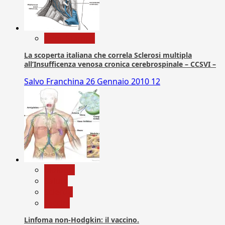
Com. Stampa
La scoperta italiana che correla Sclerosi multipla
all’Insufficenza venosa cronica cerebrospinale – CCSVI –
Salvo Franchina
26 Gennaio 2010
12
biologia
Salute
Scienza
vaccini
Linfoma non-Hodgkin: il vaccino.