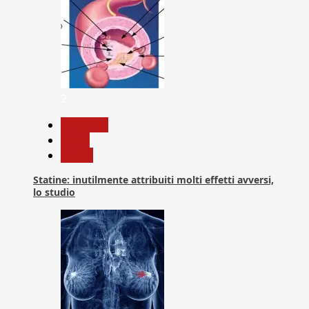
2
Medicina
News
Salute
Statine: inutilmente attribuiti molti effetti avversi,
lo studio