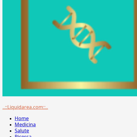
Menu
..::Liquidarea.com::..
principale
Home
Medicina
Salute
Ricerca