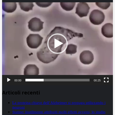
Video
Player
00:00
00:25
Articoli recenti
La proteina chiave dell’Alzheimer si propaga utilizzando i
neuroni
Statine: inutilmente attribuiti molti effetti avversi, lo studio