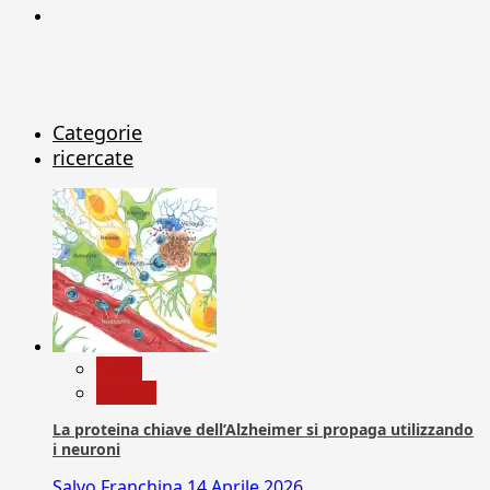
X
Categorie
ricercate
News
Ricerca
La proteina chiave dell’Alzheimer si propaga utilizzando
i neuroni
Salvo Franchina
14 Aprile 2026