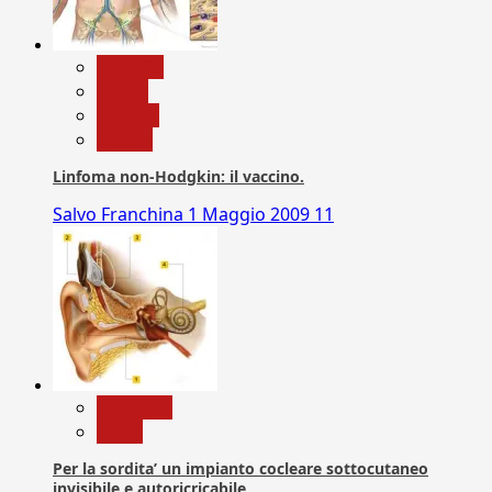
biologia
Salute
Scienza
vaccini
Linfoma non-Hodgkin: il vaccino.
Salvo Franchina
1 Maggio 2009
11
Medicina
News
Per la sordita’ un impianto cocleare sottocutaneo
invisibile e autoricricabile