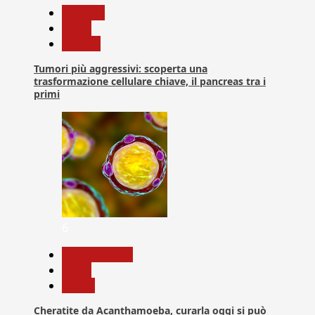
biologia
News
Ricerca
Tumori più aggressivi: scoperta una
trasformazione cellulare chiave, il pancreas tra i
primi
6
Com. Stampa
News
Salute
Cheratite da Acanthamoeba, curarla oggi si può