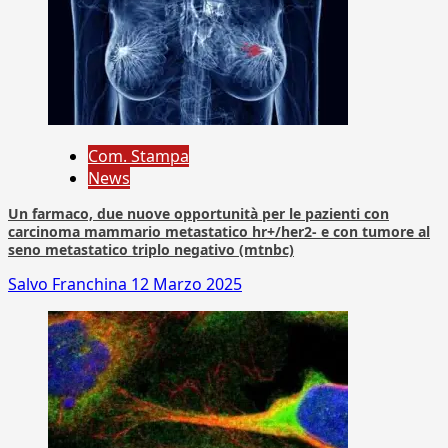
Com. Stampa
News
Un farmaco, due nuove opportunità per le pazienti con
carcinoma mammario metastatico hr+/her2- e con tumore al
seno metastatico triplo negativo (mtnbc)
Salvo Franchina
12 Marzo 2025