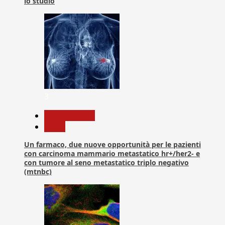
lo studio
3
Com. Stampa
News
Un farmaco, due nuove opportunità per le pazienti
con carcinoma mammario metastatico hr+/her2- e
con tumore al seno metastatico triplo negativo
(mtnbc)