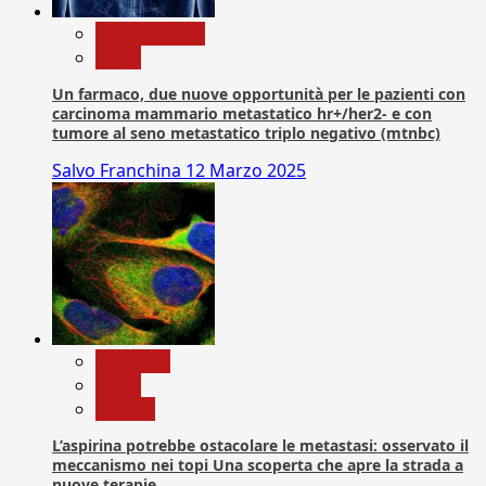
Com. Stampa
News
Un farmaco, due nuove opportunità per le pazienti con
carcinoma mammario metastatico hr+/her2- e con
tumore al seno metastatico triplo negativo (mtnbc)
Salvo Franchina
12 Marzo 2025
Medicina
News
Ricerca
L’aspirina potrebbe ostacolare le metastasi: osservato il
meccanismo nei topi Una scoperta che apre la strada a
nuove terapie