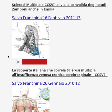
Sclerosi Multipla e CCSVI: al via la convalida degli studi
Zamboni anche in Emilia
Salvo Franchina
16 Febbraio 2011
13
Com. Stampa
La scoperta italiana che correla Sclerosi multipla
all’Insufficenza venosa cronica cerebrospinale – CCSVI –
Salvo Franchina
26 Gennaio 2010
12