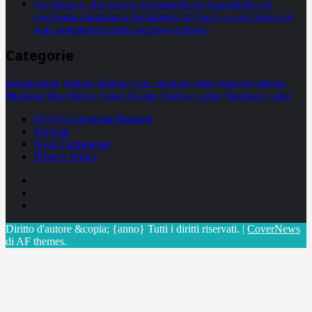
Un farmaco, due nuove opportunità per le pazienti con
carcinoma mammario metastatico hr+/her2- e con tumore al
seno metastatico triplo negativo (mtnbc)
Categorie
alimentazione
biologia
Biology
Com. Stampa
Epatiti
featured
Genetica
Medicina
News
Ricerca
Salute
Science
Scienza
vaccini
Veterinaria
video
CCSVI e Sclerosi Multipla
Sitemap
Invia Comunicati
Privacy Policy
Facebook
Linkedin
X
Diritto d'autore &copia; {anno} Tutti i diritti riservati.
|
CoverNews
di AF themes.