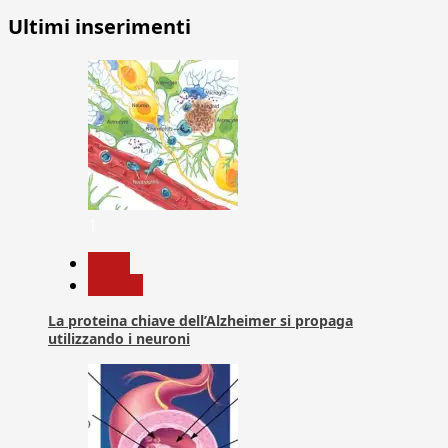
Ultimi inserimenti
1
News
Ricerca
La proteina chiave dell’Alzheimer si propaga
utilizzando i neuroni