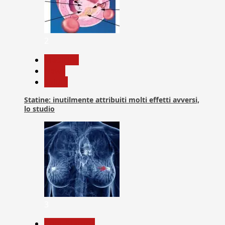
2
Medicina
News
Salute
Statine: inutilmente attribuiti molti effetti avversi,
lo studio
3
Com. Stampa