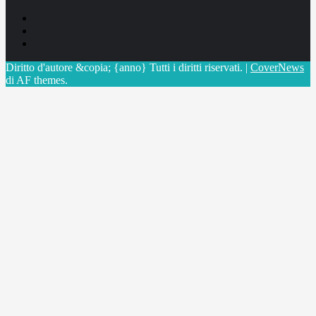
Facebook
Linkedin
X
Diritto d'autore &copia; {anno} Tutti i diritti riservati.
|
CoverNews
di AF themes.