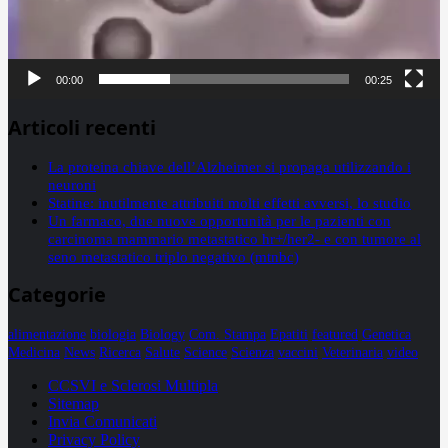
00:00
00:25
Articoli recenti
La proteina chiave dell’Alzheimer si propaga utilizzando i
neuroni
Statine: inutilmente attribuiti molti effetti avversi, lo studio
Un farmaco, due nuove opportunità per le pazienti con
carcinoma mammario metastatico hr+/her2- e con tumore al
seno metastatico triplo negativo (mtnbc)
Categorie
alimentazione
biologia
Biology
Com. Stampa
Epatiti
featured
Genetica
Medicina
News
Ricerca
Salute
Science
Scienza
vaccini
Veterinaria
video
CCSVI e Sclerosi Multipla
Sitemap
Invia Comunicati
Privacy Policy