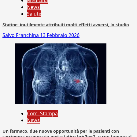
Medicina
News
Salute
Statine: inutilmente attribuiti molti effetti avversi, lo studio
Salvo Franchina
13 Febbraio 2026
Com. Stampa
News
Un farmaco, due nuove opportunità per le pazienti con
carcinoma mammario metastatico hr+/her2- e con tumore al