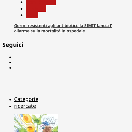
Com. Stampa
Medicina
News
Germi resistenti agli antibiotici, la SIMIT lancia l’
allarme sulla mortalità in ospedale
Seguici
Facebook
Linkedin
X
Categorie
ricercate