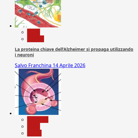
News
Ricerca
La proteina chiave dell’Alzheimer si propaga utilizzando
i neuroni
Salvo Franchina
14 Aprile 2026
Medicina
News
Salute