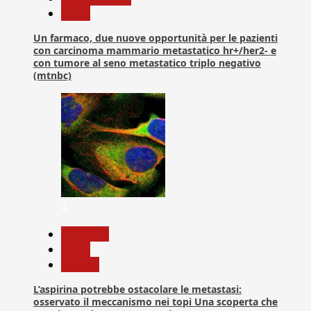
News
Un farmaco, due nuove opportunità per le pazienti
con carcinoma mammario metastatico hr+/her2- e
con tumore al seno metastatico triplo negativo
(mtnbc)
4
Medicina
News
Ricerca
L’aspirina potrebbe ostacolare le metastasi:
osservato il meccanismo nei topi Una scoperta che