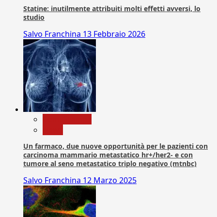
Statine: inutilmente attribuiti molti effetti avversi, lo
studio
Salvo Franchina
13 Febbraio 2026
Com. Stampa
News
Un farmaco, due nuove opportunità per le pazienti con
carcinoma mammario metastatico hr+/her2- e con
tumore al seno metastatico triplo negativo (mtnbc)
Salvo Franchina
12 Marzo 2025