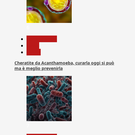
6
Com. Stampa
News
Salute
Cheratite da Acanthamoeba, curarla oggi si può
ma è meglio prevenirla
7