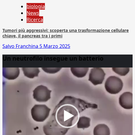
biologia
News
Ricerca
Tumori più aggressivi: scoperta una trasformazione cellulare
chiave, il pancreas tra i primi
Salvo Franchina
5 Marzo 2025
Un neutrofilo insegue un batterio
Video
Player