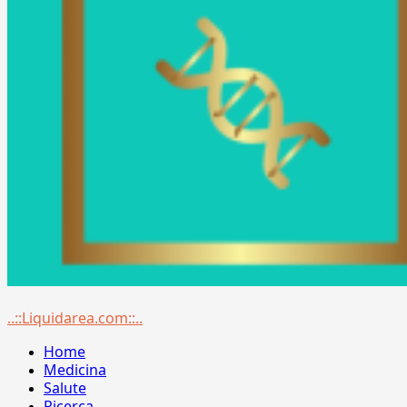
Menu
..::Liquidarea.com::..
principale
Home
Medicina
Salute
Ricerca