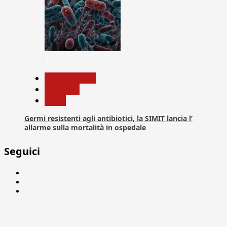
7
Com. Stampa
Medicina
News
Germi resistenti agli antibiotici, la SIMIT lancia l’
allarme sulla mortalità in ospedale
Seguici
Facebook
Linkedin
X