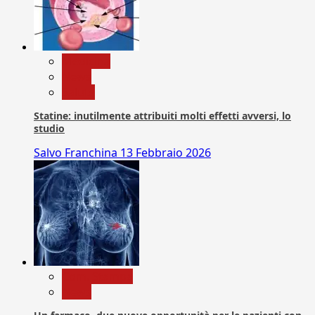
Medicina
News
Salute
Statine: inutilmente attribuiti molti effetti avversi, lo
studio
Salvo Franchina
13 Febbraio 2026
Com. Stampa
News