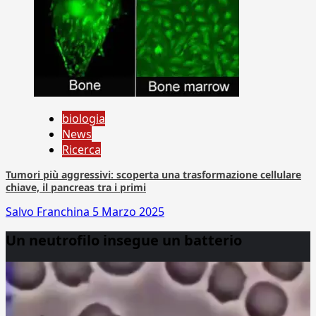
biologia
News
Ricerca
Tumori più aggressivi: scoperta una trasformazione cellulare
chiave, il pancreas tra i primi
Salvo Franchina
5 Marzo 2025
Un neutrofilo insegue un batterio
Video
Player