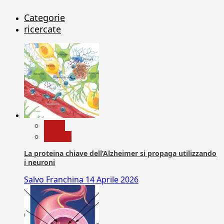
Categorie
ricercate
News
Ricerca
La proteina chiave dell’Alzheimer si propaga utilizzando
i neuroni
Salvo Franchina
14 Aprile 2026