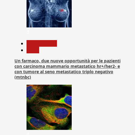
3
Com. Stampa
News
Un farmaco, due nuove opportunità per le pazienti
con carcinoma mammario metastatico hr+/her2- e
con tumore al seno metastatico triplo negativo
(mtnbc)
4