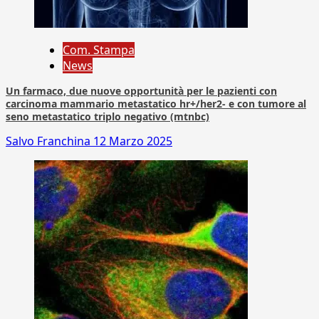
Com. Stampa
News
Un farmaco, due nuove opportunità per le pazienti con
carcinoma mammario metastatico hr+/her2- e con tumore al
seno metastatico triplo negativo (mtnbc)
Salvo Franchina
12 Marzo 2025