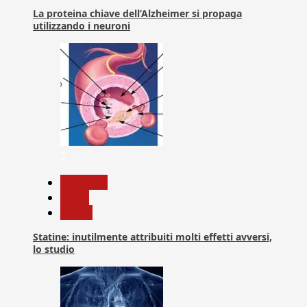
La proteina chiave dell’Alzheimer si propaga
utilizzando i neuroni
2
Medicina
News
Salute
Statine: inutilmente attribuiti molti effetti avversi,
lo studio