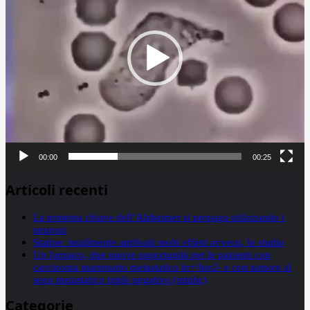
00:00
00:25
Articoli recenti
La proteina chiave dell’Alzheimer si propaga utilizzando i
neuroni
Statine: inutilmente attribuiti molti effetti avversi, lo studio
Un farmaco, due nuove opportunità per le pazienti con
carcinoma mammario metastatico hr+/her2- e con tumore al
seno metastatico triplo negativo (mtnbc)
Categorie