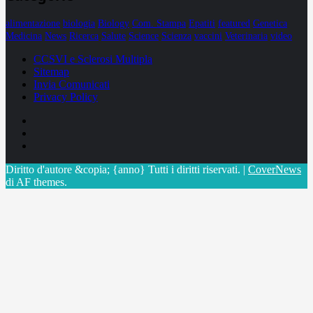
alimentazione
biologia
Biology
Com. Stampa
Epatiti
featured
Genetica
Medicina
News
Ricerca
Salute
Science
Scienza
vaccini
Veterinaria
video
CCSVI e Sclerosi Multipla
Sitemap
Invia Comunicati
Privacy Policy
Facebook
Linkedin
X
Diritto d'autore &copia; {anno} Tutti i diritti riservati.
|
CoverNews
di AF themes.