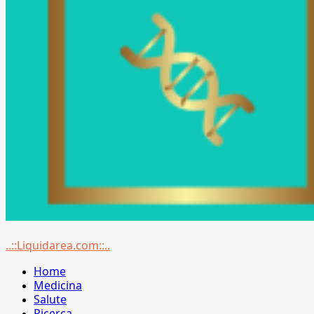
Menu
..::Liquidarea.com::..
principale
Home
Medicina
Salute
Ricerca