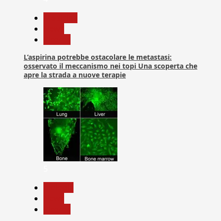
Medicina
News
Ricerca
L’aspirina potrebbe ostacolare le metastasi:
osservato il meccanismo nei topi Una scoperta che
apre la strada a nuove terapie
5
biologia
News
Ricerca