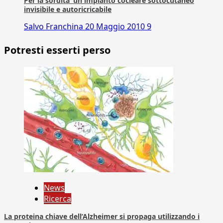
Per la sordita’ un impianto cocleare sottocutaneo
invisibile e autoricricabile
Salvo Franchina
20 Maggio 2010
9
Potresti esserti perso
News
Ricerca
La proteina chiave dell’Alzheimer si propaga utilizzando i