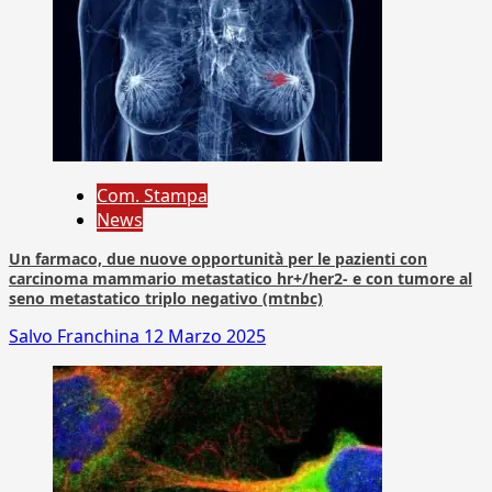
Com. Stampa
News
Un farmaco, due nuove opportunità per le pazienti con
carcinoma mammario metastatico hr+/her2- e con tumore al
seno metastatico triplo negativo (mtnbc)
Salvo Franchina
12 Marzo 2025