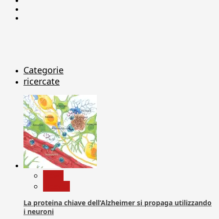
Linkedin
X
Categorie
ricercate
News
Ricerca
La proteina chiave dell’Alzheimer si propaga utilizzando
i neuroni