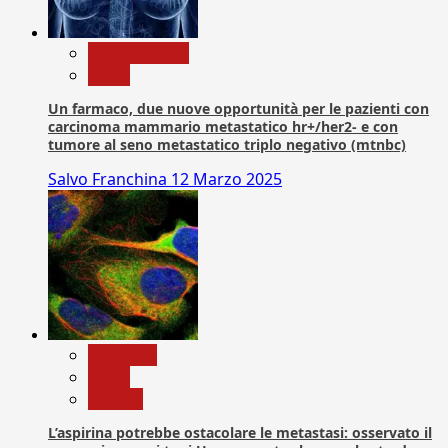
Com. Stampa
News
Un farmaco, due nuove opportunità per le pazienti con
carcinoma mammario metastatico hr+/her2- e con
tumore al seno metastatico triplo negativo (mtnbc)
Salvo Franchina
12 Marzo 2025
Medicina
News
Ricerca
L’aspirina potrebbe ostacolare le metastasi: osservato il