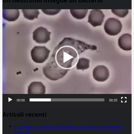
Un neutrofilo insegue un batterio
Video
Player
00:00
00:25
Articoli recenti
La proteina chiave dell’Alzheimer si propaga utilizzando i
neuroni