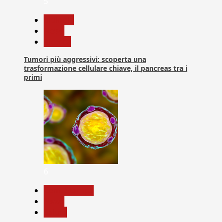
5
biologia
News
Ricerca
Tumori più aggressivi: scoperta una
trasformazione cellulare chiave, il pancreas tra i
primi
6
Com. Stampa
News
Salute