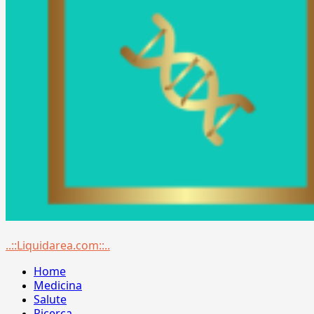
Menu
..::Liquidarea.com::..
principale
Home
Medicina
Salute
Ricerca