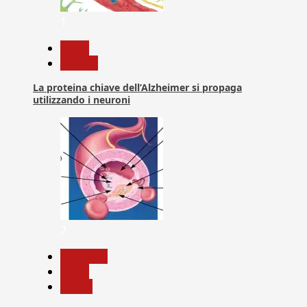
1
News
Ricerca
La proteina chiave dell’Alzheimer si propaga
utilizzando i neuroni
2
Medicina
News
Salute