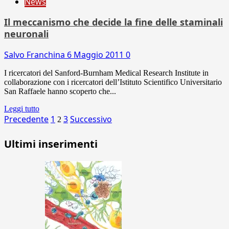
News
Il meccanismo che decide la fine delle staminali
neuronali
Salvo Franchina
6 Maggio 2011
0
I ricercatori del Sanford-Burnham Medical Research Institute in
collaborazione con i ricercatori dell’Istituto Scientifico Universitario
San Raffaele hanno scoperto che...
Leggi tutto
Paginazione
Precedente
1
3
Successivo
2
degli
Ultimi inserimenti
articoli