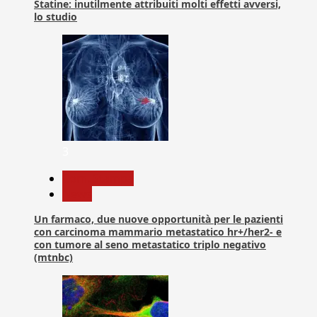
Statine: inutilmente attribuiti molti effetti avversi,
lo studio
3
Com. Stampa
News
Un farmaco, due nuove opportunità per le pazienti
con carcinoma mammario metastatico hr+/her2- e
con tumore al seno metastatico triplo negativo
(mtnbc)