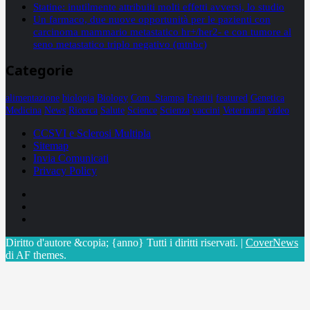
Statine: inutilmente attribuiti molti effetti avversi, lo studio
Un farmaco, due nuove opportunità per le pazienti con
carcinoma mammario metastatico hr+/her2- e con tumore al
seno metastatico triplo negativo (mtnbc)
Categorie
alimentazione
biologia
Biology
Com. Stampa
Epatiti
featured
Genetica
Medicina
News
Ricerca
Salute
Science
Scienza
vaccini
Veterinaria
video
CCSVI e Sclerosi Multipla
Sitemap
Invia Comunicati
Privacy Policy
Facebook
Linkedin
X
Diritto d'autore &copia; {anno} Tutti i diritti riservati.
|
CoverNews
di AF themes.