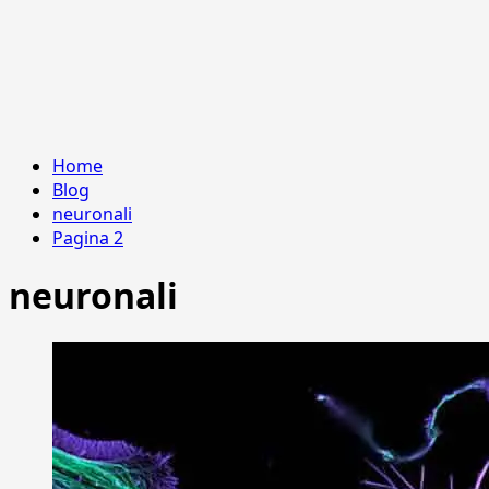
Home
Blog
neuronali
Pagina 2
neuronali