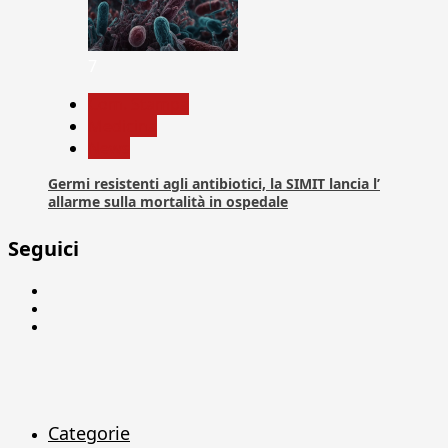
7
Com. Stampa
Medicina
News
Germi resistenti agli antibiotici, la SIMIT lancia l’
allarme sulla mortalità in ospedale
Seguici
Facebook
Linkedin
X
Categorie