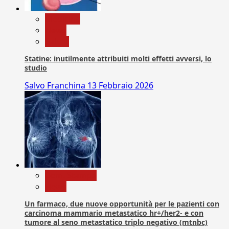
Medicina
News
Salute
Statine: inutilmente attribuiti molti effetti avversi, lo
studio
Salvo Franchina
13 Febbraio 2026
Com. Stampa
News
Un farmaco, due nuove opportunità per le pazienti con
carcinoma mammario metastatico hr+/her2- e con
tumore al seno metastatico triplo negativo (mtnbc)