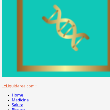
Menu
..::Liquidarea.com::..
principale
Home
Medicina
Salute
Ricerca