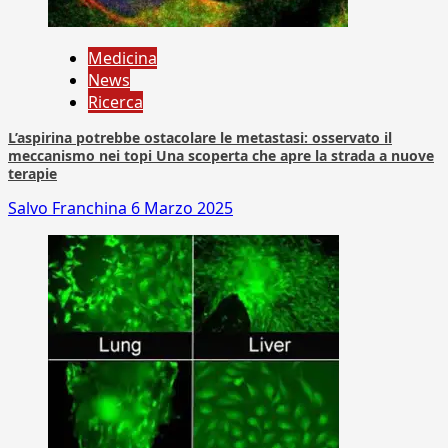
Medicina
News
Ricerca
L’aspirina potrebbe ostacolare le metastasi: osservato il
meccanismo nei topi Una scoperta che apre la strada a nuove
terapie
Salvo Franchina
6 Marzo 2025