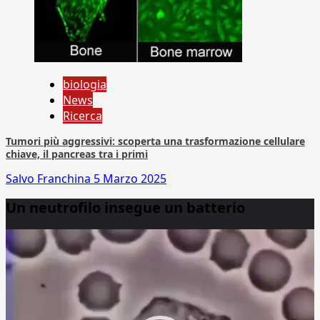
biologia
News
Ricerca
Tumori più aggressivi: scoperta una trasformazione cellulare
chiave, il pancreas tra i primi
Salvo Franchina
5 Marzo 2025
Un neutrofilo insegue un batterio
Video
Player