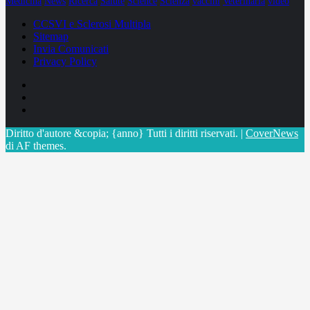
Medicina
News
Ricerca
Salute
Science
Scienza
vaccini
Veterinaria
video
CCSVI e Sclerosi Multipla
Sitemap
Invia Comunicati
Privacy Policy
Facebook
Linkedin
X
Diritto d'autore &copia; {anno} Tutti i diritti riservati.
|
CoverNews
di AF themes.