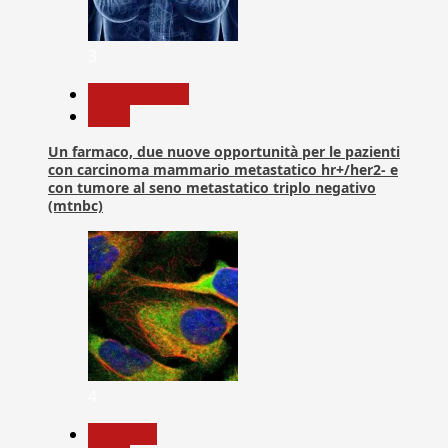
3
Com. Stampa
News
Un farmaco, due nuove opportunità per le pazienti
con carcinoma mammario metastatico hr+/her2- e
con tumore al seno metastatico triplo negativo
(mtnbc)
4
Medicina