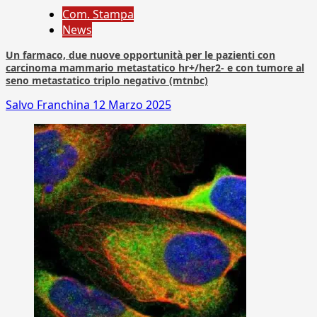
Com. Stampa
News
Un farmaco, due nuove opportunità per le pazienti con
carcinoma mammario metastatico hr+/her2- e con tumore al
seno metastatico triplo negativo (mtnbc)
Salvo Franchina
12 Marzo 2025