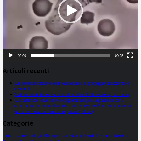
00:00
00:25
Articoli recenti
La proteina chiave dell’Alzheimer si propaga utilizzando i
neuroni
Statine: inutilmente attribuiti molti effetti avversi, lo studio
Un farmaco, due nuove opportunità per le pazienti con
carcinoma mammario metastatico hr+/her2- e con tumore al
seno metastatico triplo negativo (mtnbc)
Categorie
alimentazione
biologia
Biology
Com. Stampa
Epatiti
featured
Genetica