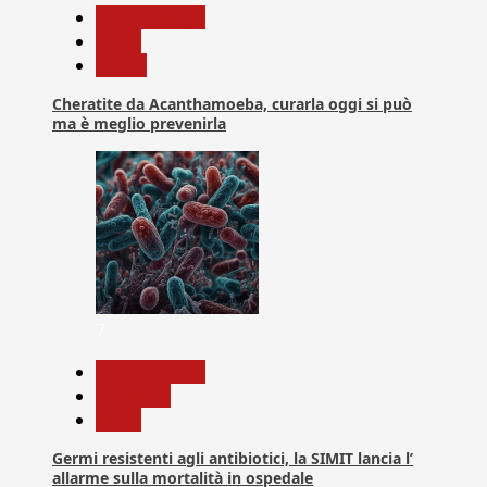
Com. Stampa
News
Salute
Cheratite da Acanthamoeba, curarla oggi si può
ma è meglio prevenirla
7
Com. Stampa
Medicina
News
Germi resistenti agli antibiotici, la SIMIT lancia l’
allarme sulla mortalità in ospedale