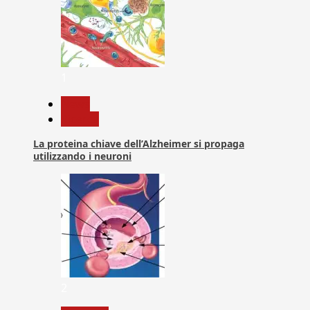
1
News
Ricerca
La proteina chiave dell’Alzheimer si propaga
utilizzando i neuroni
2