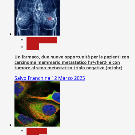
Com. Stampa
News
Un farmaco, due nuove opportunità per le pazienti con
carcinoma mammario metastatico hr+/her2- e con
tumore al seno metastatico triplo negativo (mtnbc)
Salvo Franchina
12 Marzo 2025
Medicina