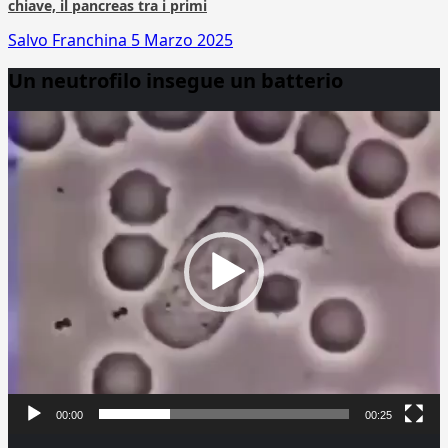
chiave, il pancreas tra i primi
Salvo Franchina
5 Marzo 2025
Un neutrofilo insegue un batterio
Video
Player
00:00
00:25