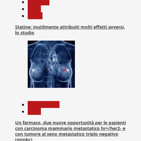
Medicina
News
Salute
Statine: inutilmente attribuiti molti effetti avversi,
lo studio
3
Com. Stampa
News
Un farmaco, due nuove opportunità per le pazienti
con carcinoma mammario metastatico hr+/her2- e
con tumore al seno metastatico triplo negativo
(mtnbc)