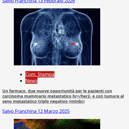
Salvo Franchina
13 Febbraio 2026
Com. Stampa
News
Un farmaco, due nuove opportunità per le pazienti con
carcinoma mammario metastatico hr+/her2- e con tumore al
seno metastatico triplo negativo (mtnbc)
Salvo Franchina
12 Marzo 2025