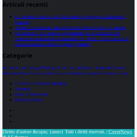
Articoli recenti
La proteina chiave dell’Alzheimer si propaga utilizzando i
neuroni
Statine: inutilmente attribuiti molti effetti avversi, lo studio
Un farmaco, due nuove opportunità per le pazienti con
carcinoma mammario metastatico hr+/her2- e con tumore al
seno metastatico triplo negativo (mtnbc)
Categorie
alimentazione
biologia
Biology
Com. Stampa
Epatiti
featured
Genetica
Medicina
News
Ricerca
Salute
Science
Scienza
vaccini
Veterinaria
video
CCSVI e Sclerosi Multipla
Sitemap
Invia Comunicati
Privacy Policy
Facebook
Linkedin
X
Diritto d'autore &copia; {anno} Tutti i diritti riservati.
|
CoverNews