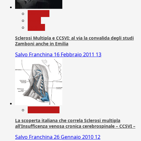
Medicina
News
Ricerca
Sclerosi Multipla e CCSVI: al via la convalida degli studi
Zamboni anche in Emilia
Salvo Franchina
16 Febbraio 2011
13
Com. Stampa
La scoperta italiana che correla Sclerosi multipla
all’Insufficenza venosa cronica cerebrospinale – CCSVI –
Salvo Franchina
26 Gennaio 2010
12