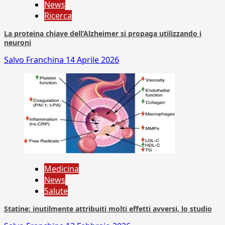
News
Ricerca
La proteina chiave dell’Alzheimer si propaga utilizzando i
neuroni
Salvo Franchina
14 Aprile 2026
Medicina
News
Salute
Statine: inutilmente attribuiti molti effetti avversi, lo studio