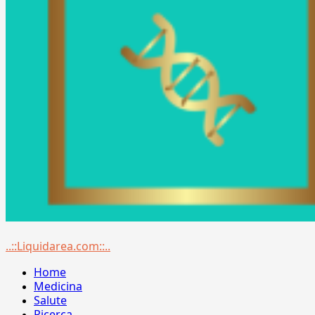
Menu
..::Liquidarea.com::..
principale
Home
Medicina
Salute
Ricerca