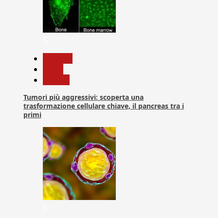
5
biologia
News
Ricerca
Tumori più aggressivi: scoperta una
trasformazione cellulare chiave, il pancreas tra i
primi
6