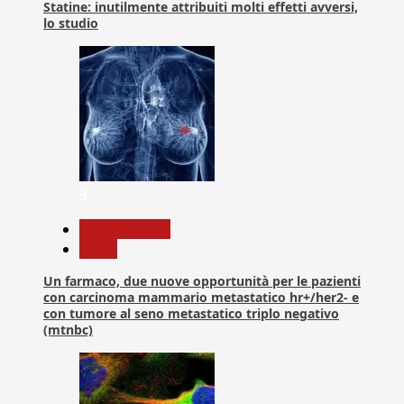
Statine: inutilmente attribuiti molti effetti avversi,
lo studio
3
Com. Stampa
News
Un farmaco, due nuove opportunità per le pazienti
con carcinoma mammario metastatico hr+/her2- e
con tumore al seno metastatico triplo negativo
(mtnbc)