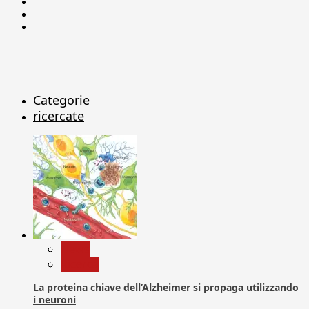
Facebook
Linkedin
X
Categorie
ricercate
News
Ricerca
La proteina chiave dell’Alzheimer si propaga utilizzando
i neuroni