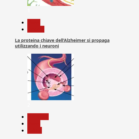
1
News
Ricerca
La proteina chiave dell’Alzheimer si propaga
utilizzando i neuroni
2
Medicina
News
Salute