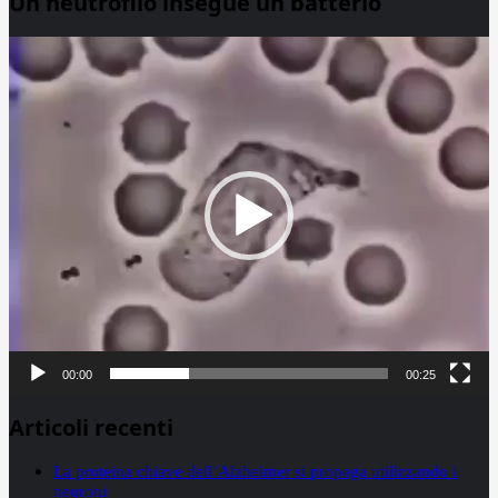
Un neutrofilo insegue un batterio
Video
Player
00:00
00:25
Articoli recenti
La proteina chiave dell’Alzheimer si propaga utilizzando i
neuroni