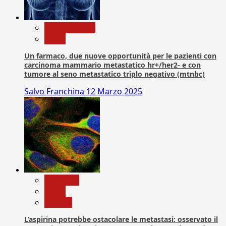
Com. Stampa
News
Un farmaco, due nuove opportunità per le pazienti con
carcinoma mammario metastatico hr+/her2- e con
tumore al seno metastatico triplo negativo (mtnbc)
Salvo Franchina
12 Marzo 2025
Medicina
News
Ricerca
L’aspirina potrebbe ostacolare le metastasi: osservato il