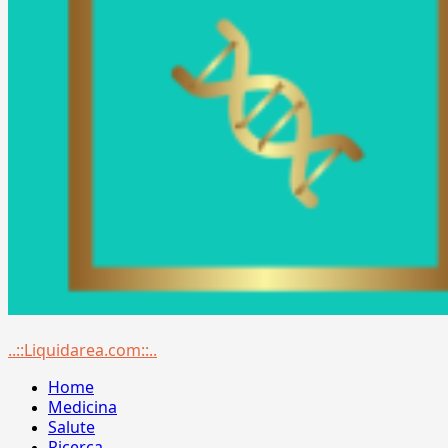
Menu
..::Liquidarea.com::..
principale
Home
Medicina
Salute
Ricerca