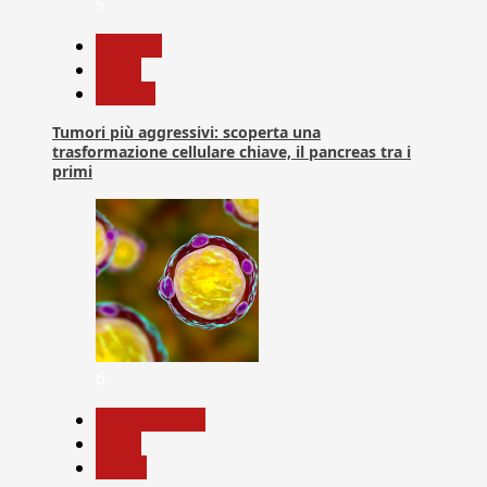
5
biologia
News
Ricerca
Tumori più aggressivi: scoperta una
trasformazione cellulare chiave, il pancreas tra i
primi
6
Com. Stampa
News
Salute