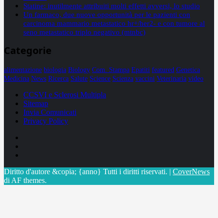
Statine: inutilmente attribuiti molti effetti avversi, lo studio
Un farmaco, due nuove opportunità per le pazienti con
carcinoma mammario metastatico hr+/her2- e con tumore al
seno metastatico triplo negativo (mtnbc)
Categorie
alimentazione
biologia
Biology
Com. Stampa
Epatiti
featured
Genetica
Medicina
News
Ricerca
Salute
Science
Scienza
vaccini
Veterinaria
video
CCSVI e Sclerosi Multipla
Sitemap
Invia Comunicati
Privacy Policy
Facebook
Linkedin
X
Diritto d'autore &copia; {anno} Tutti i diritti riservati.
|
CoverNews
di AF themes.