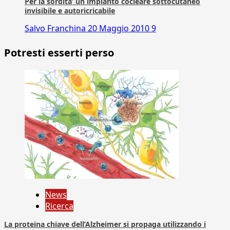
Per la sordita’ un impianto cocleare sottocutaneo
invisibile e autoricricabile
Salvo Franchina
20 Maggio 2010
9
Potresti esserti perso
News
Ricerca
La proteina chiave dell’Alzheimer si propaga utilizzando i