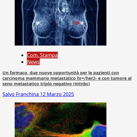
Com. Stampa
News
Un farmaco, due nuove opportunità per le pazienti con
carcinoma mammario metastatico hr+/her2- e con tumore al
seno metastatico triplo negativo (mtnbc)
Salvo Franchina
12 Marzo 2025