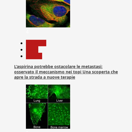
4
Medicina
News
Ricerca
L’aspirina potrebbe ostacolare le metastasi:
osservato il meccanismo nei topi Una scoperta che
apre la strada a nuove terapie