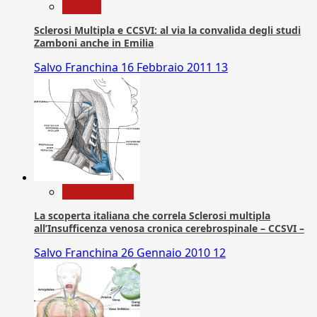
Ricerca
Sclerosi Multipla e CCSVI: al via la convalida degli studi
Zamboni anche in Emilia
Salvo Franchina
16 Febbraio 2011
13
Com. Stampa
La scoperta italiana che correla Sclerosi multipla
all’Insufficenza venosa cronica cerebrospinale – CCSVI –
Salvo Franchina
26 Gennaio 2010
12