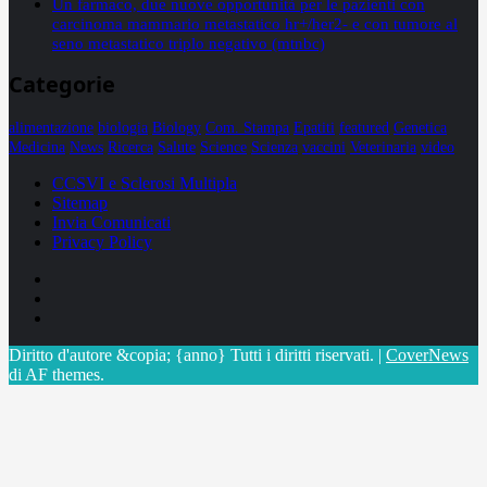
Un farmaco, due nuove opportunità per le pazienti con
carcinoma mammario metastatico hr+/her2- e con tumore al
seno metastatico triplo negativo (mtnbc)
Categorie
alimentazione
biologia
Biology
Com. Stampa
Epatiti
featured
Genetica
Medicina
News
Ricerca
Salute
Science
Scienza
vaccini
Veterinaria
video
CCSVI e Sclerosi Multipla
Sitemap
Invia Comunicati
Privacy Policy
Facebook
Linkedin
X
Diritto d'autore &copia; {anno} Tutti i diritti riservati.
|
CoverNews
di AF themes.