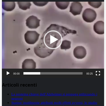
Video
Player
00:00
00:25
Articoli recenti
La proteina chiave dell’Alzheimer si propaga utilizzando i
neuroni
Statine: inutilmente attribuiti molti effetti avversi, lo studio