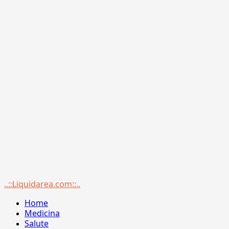
Menu
..::Liquidarea.com::..
principale
Home
Medicina
Salute