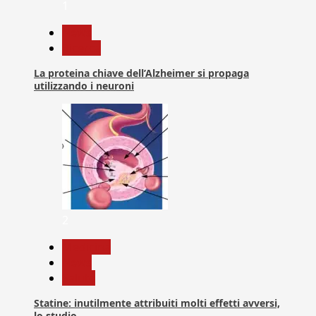
1
News
Ricerca
La proteina chiave dell’Alzheimer si propaga
utilizzando i neuroni
2
Medicina
News
Salute
Statine: inutilmente attribuiti molti effetti avversi,
lo studio