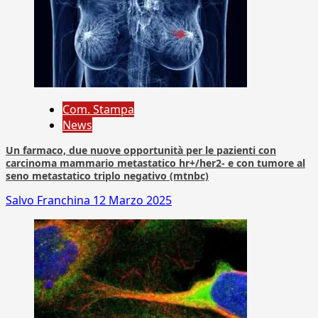
Com. Stampa
News
Un farmaco, due nuove opportunità per le pazienti con
carcinoma mammario metastatico hr+/her2- e con tumore al
seno metastatico triplo negativo (mtnbc)
Salvo Franchina
12 Marzo 2025