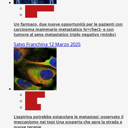
Com. Stampa
News
Un farmaco, due nuove opportunità per le pazienti con
carcinoma mammario metastatico hr+/her2- e con
tumore al seno metastatico triplo negativo (mtnbc)
Salvo Franchina
12 Marzo 2025
Medicina
News
Ricerca
L’aspirina potrebbe ostacolare le metastasi: osservato il
meccanismo nei topi Una scoperta che apre la strada a
nuove terapie