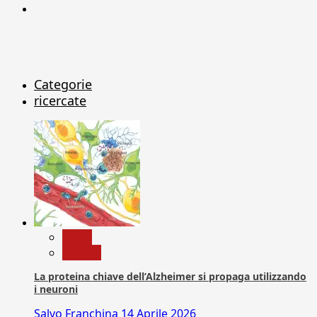
X
Categorie
ricercate
News
Ricerca
La proteina chiave dell’Alzheimer si propaga utilizzando
i neuroni
Salvo Franchina
14 Aprile 2026