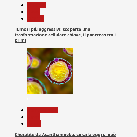
biologia
News
Ricerca
Tumori più aggressivi: scoperta una
trasformazione cellulare chiave, il pancreas tra i
primi
6
Com. Stampa
News
Salute
Cheratite da Acanthamoeba, curarla oggi si può