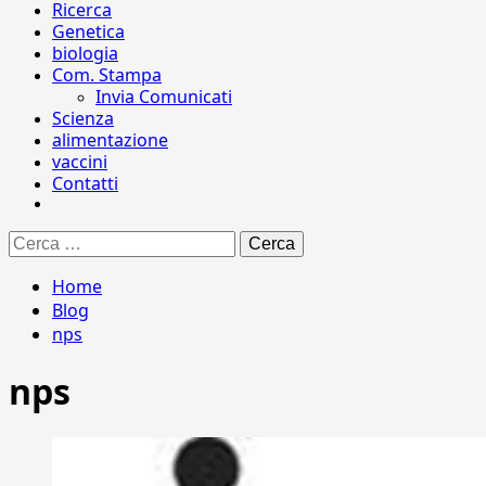
Ricerca
Genetica
biologia
Com. Stampa
Invia Comunicati
Scienza
alimentazione
vaccini
Contatti
Ricerca
per:
Home
Blog
nps
nps