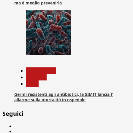
ma è meglio prevenirla
7
Com. Stampa
Medicina
News
Germi resistenti agli antibiotici, la SIMIT lancia l’
allarme sulla mortalità in ospedale
Seguici
Facebook
Linkedin