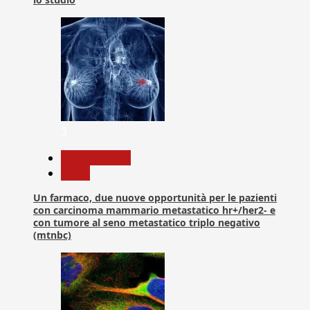
3
Com. Stampa
News
Un farmaco, due nuove opportunità per le pazienti
con carcinoma mammario metastatico hr+/her2- e
con tumore al seno metastatico triplo negativo
(mtnbc)