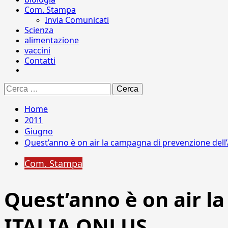
Com. Stampa
Invia Comunicati
Scienza
alimentazione
vaccini
Contatti
Ricerca
per:
Home
2011
Giugno
Quest’anno è on air la campagna di prevenzione dell
Com. Stampa
Quest’anno è on air l
ITALIA ONLUS