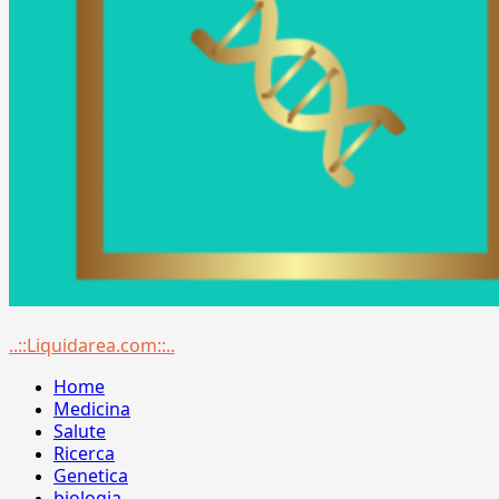
Menu
..::Liquidarea.com::..
principale
Home
Medicina
Salute
Ricerca
Genetica
biologia