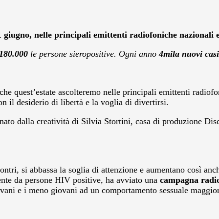
 giugno, nelle principali emittenti radiofoniche nazionali e
180.000
le persone sieropositive. Ogni anno
4mila nuovi casi
che quest’estate ascolteremo nelle principali emittenti radiof
il desiderio di libertà e la voglia di divertirsi.
nato dalla creatività di Silvia Stortini, casa di produzione Dis
ontri, si abbassa la soglia di attenzione e aumentano così anch
nte da persone HIV positive, ha avviato una
campagna radio
 giovani e i meno giovani ad un comportamento sessuale maggio