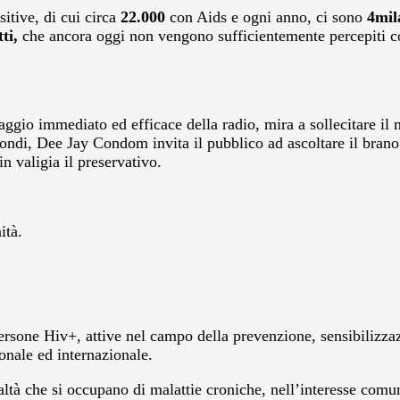
tive, di cui circa
22.000
con Aids e ogni anno, ci sono
4mil
ti,
che ancora oggi non vengono sufficientemente percepiti co
uaggio immediato ed efficace della radio, mira a sollecitare i
condi, Dee Jay Condom invita il pubblico ad ascoltare il brano
n valigia il preservativo.
ità.
rsone Hiv+, attive nel campo della prevenzione, sensibilizzaz
onale ed internazionale.
ltà che si occupano di malattie croniche, nell’interesse com