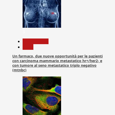
3
Com. Stampa
News
Un farmaco, due nuove opportunità per le pazienti
con carcinoma mammario metastatico hr+/her2- e
con tumore al seno metastatico triplo negativo
(mtnbc)