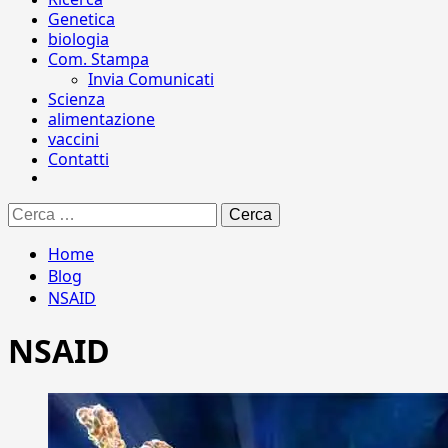
Genetica
biologia
Com. Stampa
Invia Comunicati
Scienza
alimentazione
vaccini
Contatti
Ricerca
per:
Home
Blog
NSAID
NSAID