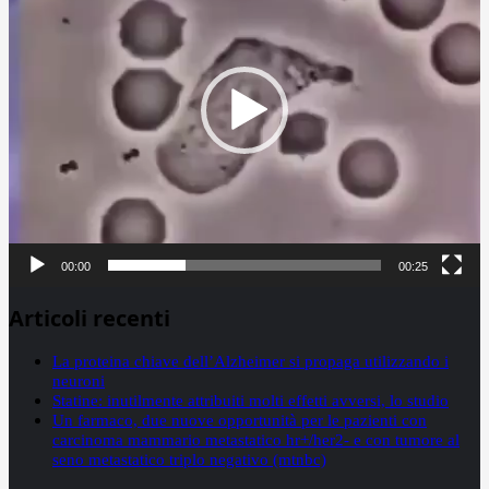
00:00
00:25
Articoli recenti
La proteina chiave dell’Alzheimer si propaga utilizzando i
neuroni
Statine: inutilmente attribuiti molti effetti avversi, lo studio
Un farmaco, due nuove opportunità per le pazienti con
carcinoma mammario metastatico hr+/her2- e con tumore al
seno metastatico triplo negativo (mtnbc)