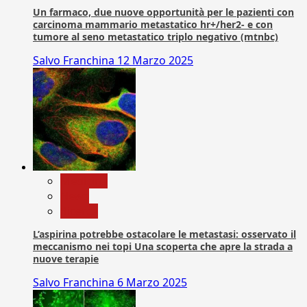
Un farmaco, due nuove opportunità per le pazienti con
carcinoma mammario metastatico hr+/her2- e con
tumore al seno metastatico triplo negativo (mtnbc)
Salvo Franchina
12 Marzo 2025
Medicina
News
Ricerca
L’aspirina potrebbe ostacolare le metastasi: osservato il
meccanismo nei topi Una scoperta che apre la strada a
nuove terapie
Salvo Franchina
6 Marzo 2025