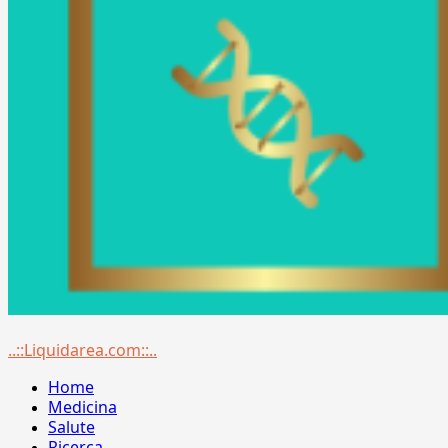
Menu
..::Liquidarea.com::..
principale
Home
Medicina
Salute
Ricerca