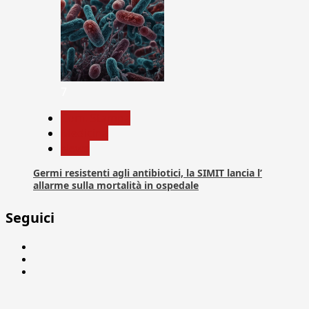
7
Com. Stampa
Medicina
News
Germi resistenti agli antibiotici, la SIMIT lancia l’
allarme sulla mortalità in ospedale
Seguici
Facebook
Linkedin
X