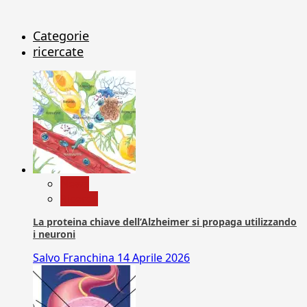
Categorie
ricercate
News
Ricerca
La proteina chiave dell’Alzheimer si propaga utilizzando
i neuroni
Salvo Franchina
14 Aprile 2026