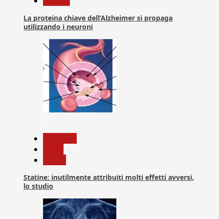
Ricerca
La proteina chiave dell’Alzheimer si propaga
utilizzando i neuroni
2
Medicina
News
Salute
Statine: inutilmente attribuiti molti effetti avversi,
lo studio