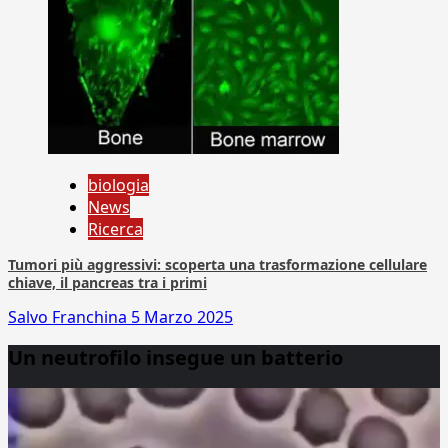
biologia
News
Ricerca
Tumori più aggressivi: scoperta una trasformazione cellulare
chiave, il pancreas tra i primi
Salvo Franchina
5 Marzo 2025
Un neutrofilo insegue un batterio
Video
Player