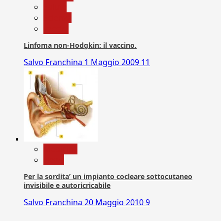
Salute
Scienza
vaccini
Linfoma non-Hodgkin: il vaccino.
Salvo Franchina
1 Maggio 2009
11
Medicina
News
Per la sordita’ un impianto cocleare sottocutaneo
invisibile e autoricricabile
Salvo Franchina
20 Maggio 2010
9