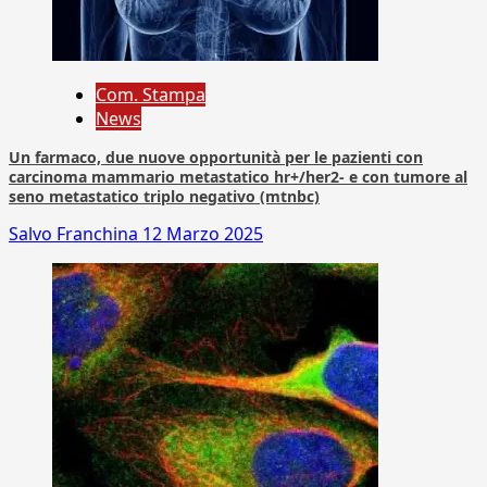
Com. Stampa
News
Un farmaco, due nuove opportunità per le pazienti con
carcinoma mammario metastatico hr+/her2- e con tumore al
seno metastatico triplo negativo (mtnbc)
Salvo Franchina
12 Marzo 2025