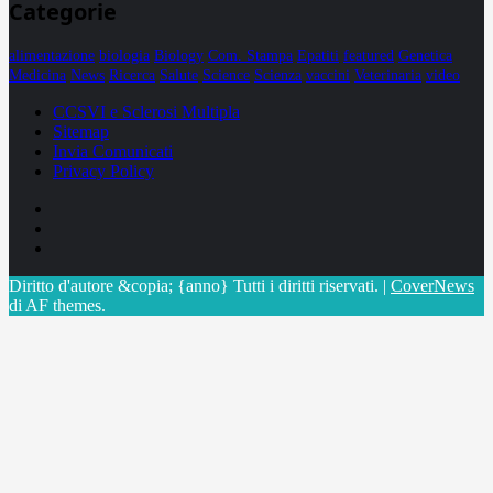
Categorie
alimentazione
biologia
Biology
Com. Stampa
Epatiti
featured
Genetica
Medicina
News
Ricerca
Salute
Science
Scienza
vaccini
Veterinaria
video
CCSVI e Sclerosi Multipla
Sitemap
Invia Comunicati
Privacy Policy
Facebook
Linkedin
X
Diritto d'autore &copia; {anno} Tutti i diritti riservati.
|
CoverNews
di AF themes.