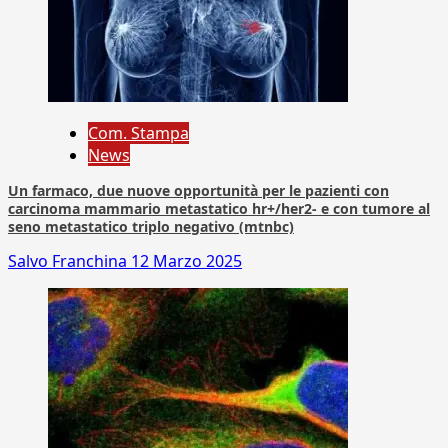
Com. Stampa
News
Un farmaco, due nuove opportunità per le pazienti con
carcinoma mammario metastatico hr+/her2- e con tumore al
seno metastatico triplo negativo (mtnbc)
Salvo Franchina
12 Marzo 2025