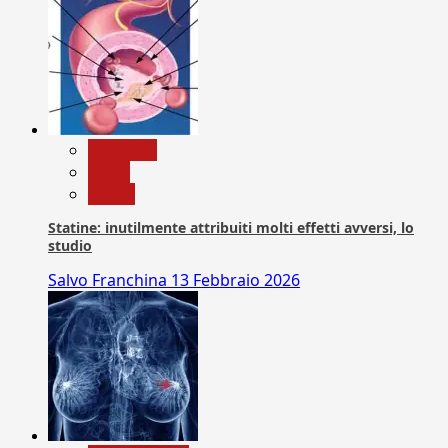
Medicina
News
Salute
Statine: inutilmente attribuiti molti effetti avversi, lo
studio
Salvo Franchina
13 Febbraio 2026