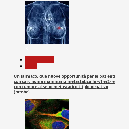
3
Com. Stampa
News
Un farmaco, due nuove opportunità per le pazienti
con carcinoma mammario metastatico hr+/her2- e
con tumore al seno metastatico triplo negativo
(mtnbc)