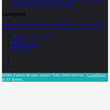
carcinoma mammario metastatico hr+/her2- e con tumore al
seno metastatico triplo negativo (mtnbc)
Categorie
alimentazione
biologia
Biology
Com. Stampa
Epatiti
featured
Genetica
Medicina
News
Ricerca
Salute
Science
Scienza
vaccini
Veterinaria
video
CCSVI e Sclerosi Multipla
Sitemap
Invia Comunicati
Privacy Policy
Facebook
Linkedin
X
Diritto d'autore &copia; {anno} Tutti i diritti riservati.
|
CoverNews
di AF themes.