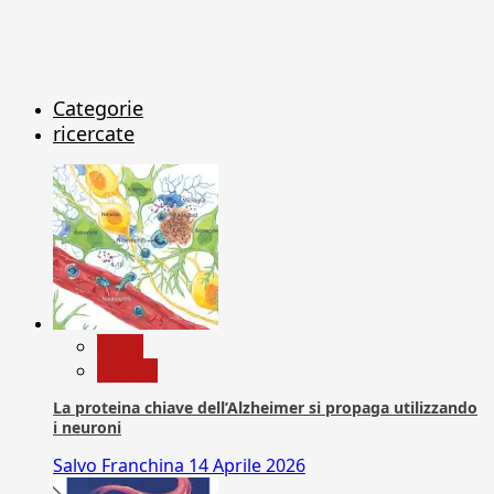
Categorie
ricercate
News
Ricerca
La proteina chiave dell’Alzheimer si propaga utilizzando
i neuroni
Salvo Franchina
14 Aprile 2026