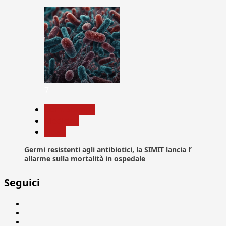
7
Com. Stampa
Medicina
News
Germi resistenti agli antibiotici, la SIMIT lancia l’
allarme sulla mortalità in ospedale
Seguici
Facebook
Linkedin
X