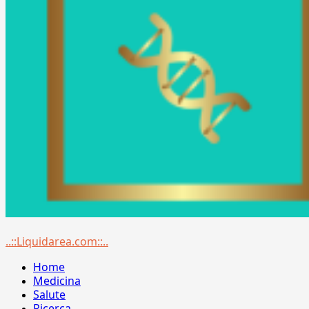
Menu
..::Liquidarea.com::..
principale
Home
Medicina
Salute
Ricerca