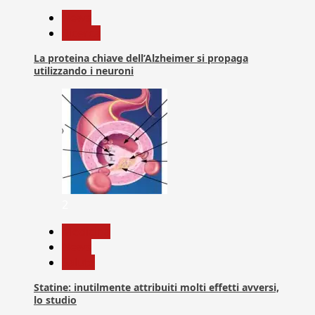
News
Ricerca
La proteina chiave dell’Alzheimer si propaga
utilizzando i neuroni
2
Medicina
News
Salute
Statine: inutilmente attribuiti molti effetti avversi,
lo studio