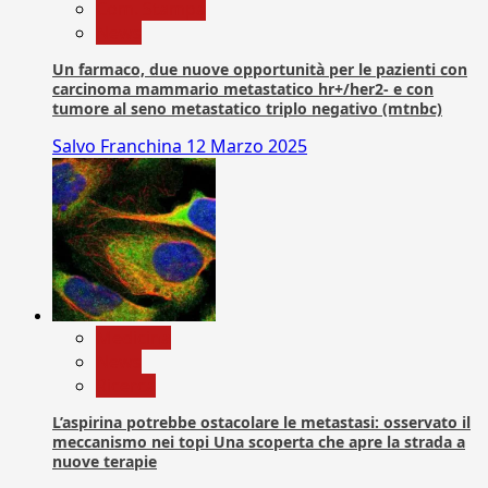
Com. Stampa
News
Un farmaco, due nuove opportunità per le pazienti con
carcinoma mammario metastatico hr+/her2- e con
tumore al seno metastatico triplo negativo (mtnbc)
Salvo Franchina
12 Marzo 2025
Medicina
News
Ricerca
L’aspirina potrebbe ostacolare le metastasi: osservato il
meccanismo nei topi Una scoperta che apre la strada a
nuove terapie