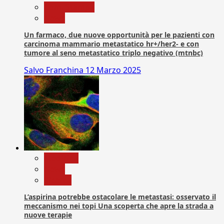
Com. Stampa
News
Un farmaco, due nuove opportunità per le pazienti con
carcinoma mammario metastatico hr+/her2- e con
tumore al seno metastatico triplo negativo (mtnbc)
Salvo Franchina
12 Marzo 2025
Medicina
News
Ricerca
L’aspirina potrebbe ostacolare le metastasi: osservato il
meccanismo nei topi Una scoperta che apre la strada a
nuove terapie