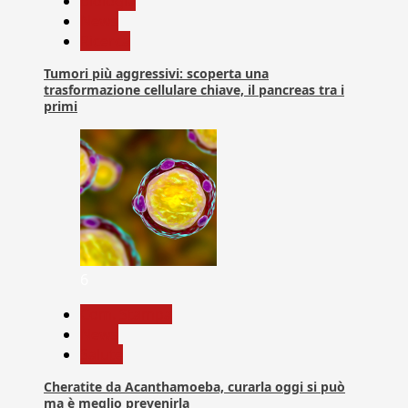
biologia
News
Ricerca
Tumori più aggressivi: scoperta una
trasformazione cellulare chiave, il pancreas tra i
primi
6
Com. Stampa
News
Salute
Cheratite da Acanthamoeba, curarla oggi si può
ma è meglio prevenirla