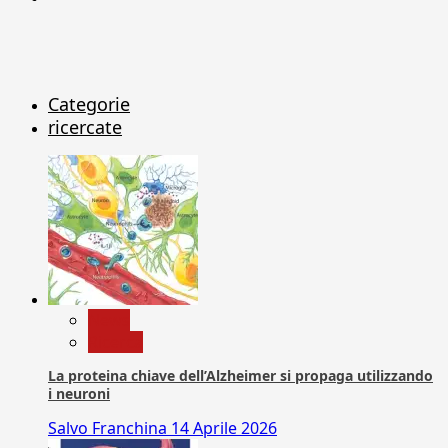
Categorie
ricercate
News
Ricerca
La proteina chiave dell’Alzheimer si propaga utilizzando
i neuroni
Salvo Franchina
14 Aprile 2026