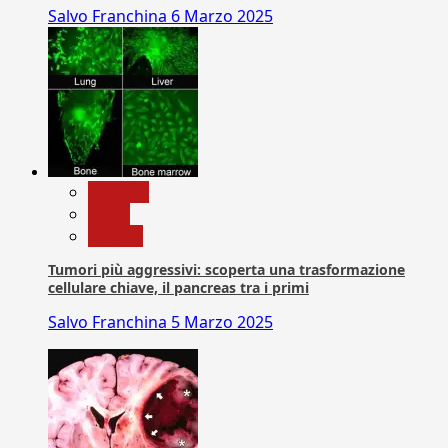
Salvo Franchina
6 Marzo 2025
biologia
News
Ricerca
Tumori più aggressivi: scoperta una trasformazione
cellulare chiave, il pancreas tra i primi
Salvo Franchina
5 Marzo 2025