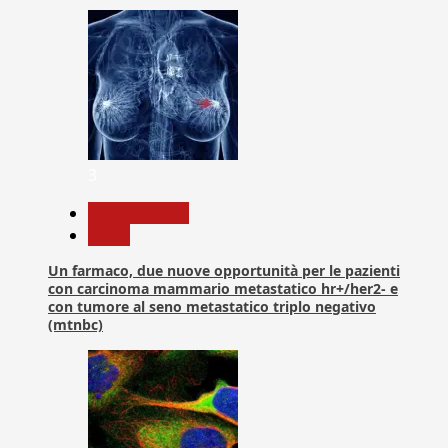
3
Com. Stampa
News
Un farmaco, due nuove opportunità per le pazienti
con carcinoma mammario metastatico hr+/her2- e
con tumore al seno metastatico triplo negativo
(mtnbc)