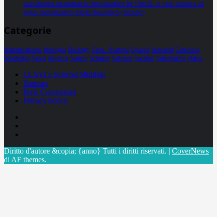
carcinoma mammario metastatico hr+/her2- e con tumore al
seno metastatico triplo negativo (mtnbc)
Categorie
alimentazione
biologia
Biology
Com. Stampa
Epatiti
featured
Genetica
Medicina
News
Ricerca
Salute
Science
Scienza
vaccini
Veterinaria
video
CCSVI e Sclerosi Multipla
Sitemap
Invia Comunicati
Privacy Policy
Facebook
Linkedin
X
Diritto d'autore &copia; {anno} Tutti i diritti riservati.
|
CoverNews
di AF themes.