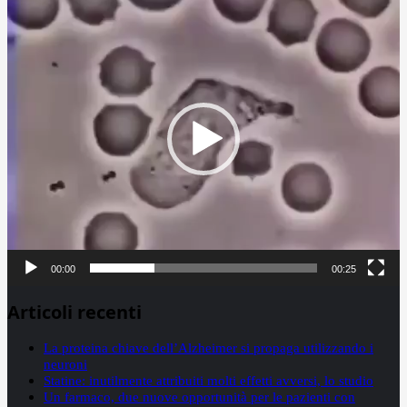
Player
00:00
00:25
Articoli recenti
La proteina chiave dell’Alzheimer si propaga utilizzando i
neuroni
Statine: inutilmente attribuiti molti effetti avversi, lo studio
Un farmaco, due nuove opportunità per le pazienti con