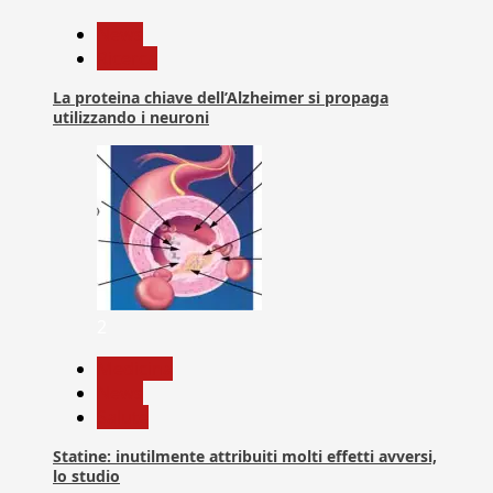
News
Ricerca
La proteina chiave dell’Alzheimer si propaga
utilizzando i neuroni
2
Medicina
News
Salute
Statine: inutilmente attribuiti molti effetti avversi,
lo studio