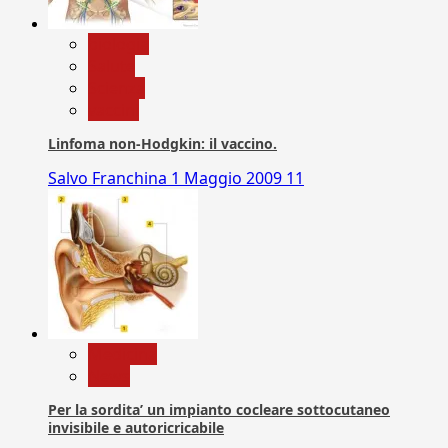
biologia
Salute
Scienza
vaccini
Linfoma non-Hodgkin: il vaccino.
Salvo Franchina
1 Maggio 2009
11
Medicina
News
Per la sordita’ un impianto cocleare sottocutaneo
invisibile e autoricricabile