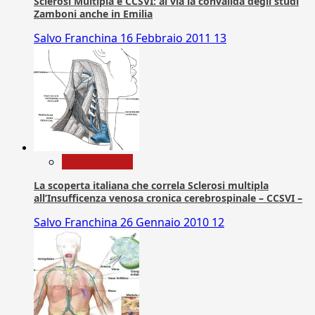
Sclerosi Multipla e CCSVI: al via la convalida degli studi
Zamboni anche in Emilia
Salvo Franchina
16 Febbraio 2011
13
Com. Stampa
La scoperta italiana che correla Sclerosi multipla
all’Insufficenza venosa cronica cerebrospinale – CCSVI –
Salvo Franchina
26 Gennaio 2010
12