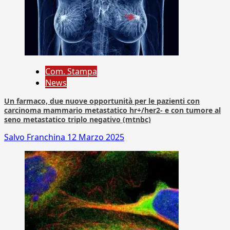
Com. Stampa
News
Un farmaco, due nuove opportunità per le pazienti con
carcinoma mammario metastatico hr+/her2- e con tumore al
seno metastatico triplo negativo (mtnbc)
Salvo Franchina
12 Marzo 2025