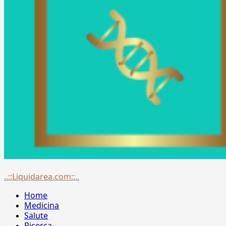
Menu
..::Liquidarea.com::..
principale
Home
Medicina
Salute
Ricerca