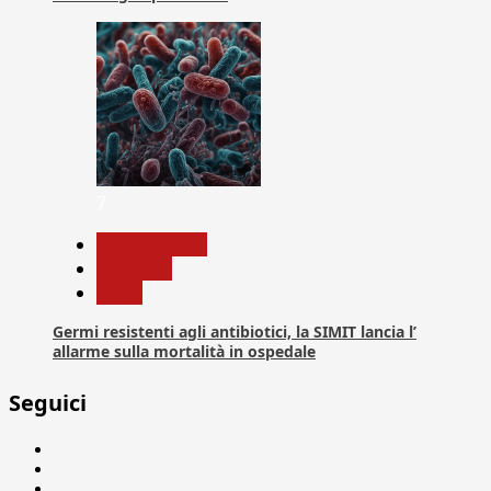
7
Com. Stampa
Medicina
News
Germi resistenti agli antibiotici, la SIMIT lancia l’
allarme sulla mortalità in ospedale
Seguici
Facebook
Linkedin
X