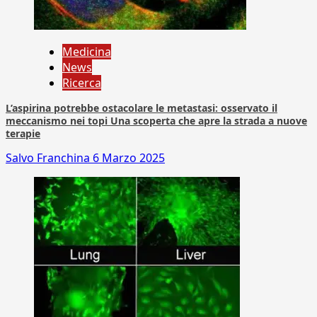
Medicina
News
Ricerca
L’aspirina potrebbe ostacolare le metastasi: osservato il
meccanismo nei topi Una scoperta che apre la strada a nuove
terapie
Salvo Franchina
6 Marzo 2025