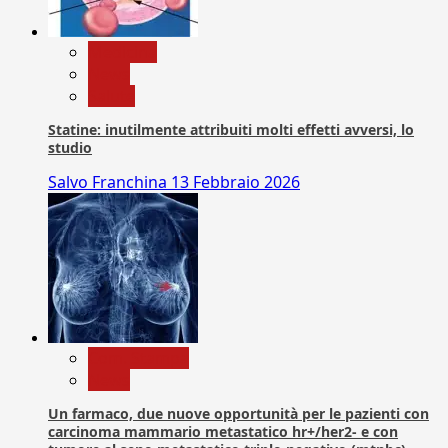
Medicina
News
Salute
Statine: inutilmente attribuiti molti effetti avversi, lo
studio
Salvo Franchina
13 Febbraio 2026
Com. Stampa
News
Un farmaco, due nuove opportunità per le pazienti con
carcinoma mammario metastatico hr+/her2- e con