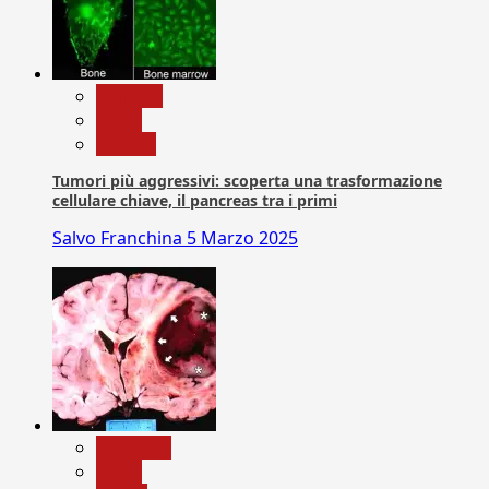
biologia
News
Ricerca
Tumori più aggressivi: scoperta una trasformazione
cellulare chiave, il pancreas tra i primi
Salvo Franchina
5 Marzo 2025
Medicina
News