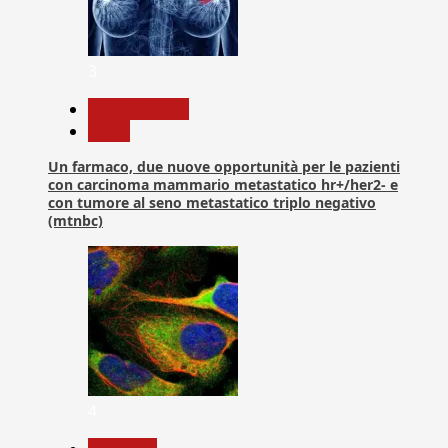
3
Com. Stampa
News
Un farmaco, due nuove opportunità per le pazienti
con carcinoma mammario metastatico hr+/her2- e
con tumore al seno metastatico triplo negativo
(mtnbc)
4