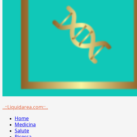
Menu
..::Liquidarea.com::..
principale
Home
Medicina
Salute
Ricerca