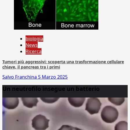
biologia
News
Ricerca
Tumori più aggressivi: scoperta una trasformazione cellulare
chiave, il pancreas tra i primi
Salvo Franchina
5 Marzo 2025
Un neutrofilo insegue un batterio
Video
Player