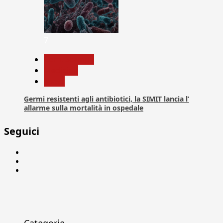
7
Com. Stampa
Medicina
News
Germi resistenti agli antibiotici, la SIMIT lancia l’
allarme sulla mortalità in ospedale
Seguici
Facebook
Linkedin
X
Categorie