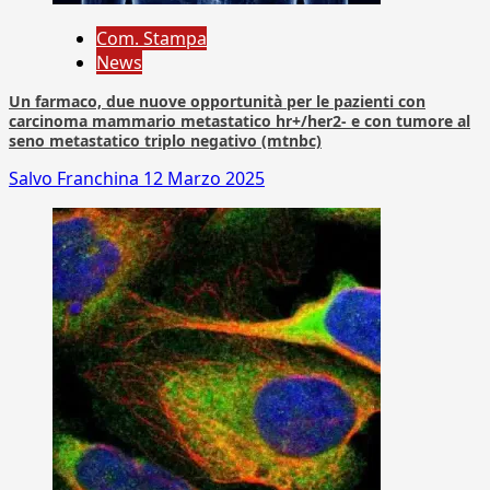
Com. Stampa
News
Un farmaco, due nuove opportunità per le pazienti con
carcinoma mammario metastatico hr+/her2- e con tumore al
seno metastatico triplo negativo (mtnbc)
Salvo Franchina
12 Marzo 2025