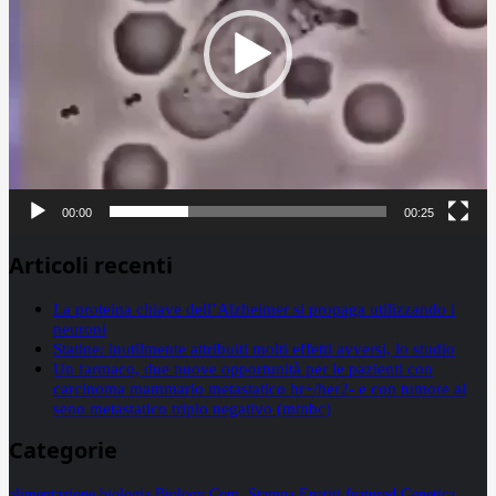
00:00
00:25
Articoli recenti
La proteina chiave dell’Alzheimer si propaga utilizzando i
neuroni
Statine: inutilmente attribuiti molti effetti avversi, lo studio
Un farmaco, due nuove opportunità per le pazienti con
carcinoma mammario metastatico hr+/her2- e con tumore al
seno metastatico triplo negativo (mtnbc)
Categorie
alimentazione
biologia
Biology
Com. Stampa
Epatiti
featured
Genetica