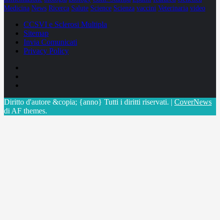
Medicina
News
Ricerca
Salute
Science
Scienza
vaccini
Veterinaria
video
CCSVI e Sclerosi Multipla
Sitemap
Invia Comunicati
Privacy Policy
Facebook
Linkedin
X
Diritto d'autore &copia; {anno} Tutti i diritti riservati.
|
CoverNews
di AF themes.