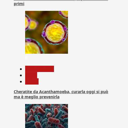
primi
6
Com. Stampa
News
Salute
Cheratite da Acanthamoeba, curarla oggi si può
ma è meglio prevenirla