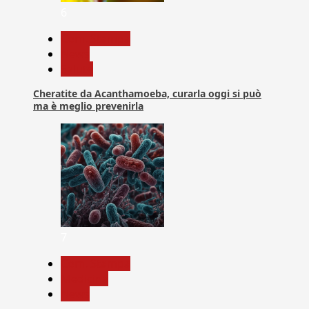
6
Com. Stampa
News
Salute
Cheratite da Acanthamoeba, curarla oggi si può
ma è meglio prevenirla
7
Com. Stampa
Medicina
News