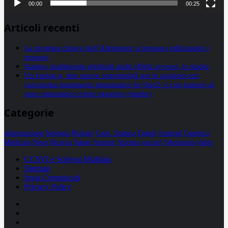
00:00
00:25
Articoli recenti
La proteina chiave dell’Alzheimer si propaga utilizzando i
neuroni
Statine: inutilmente attribuiti molti effetti avversi, lo studio
Un farmaco, due nuove opportunità per le pazienti con
carcinoma mammario metastatico hr+/her2- e con tumore al
seno metastatico triplo negativo (mtnbc)
Categorie
alimentazione
biologia
Biology
Com. Stampa
Epatiti
featured
Genetica
Medicina
News
Ricerca
Salute
Science
Scienza
vaccini
Veterinaria
video
CCSVI e Sclerosi Multipla
Sitemap
Invia Comunicati
Privacy Policy
Facebook
Linkedin
X