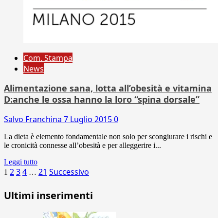
Com. Stampa
News
Alimentazione sana, lotta all’obesità e vitamina
D:anche le ossa hanno la loro “spina dorsale”
Salvo Franchina
7 Luglio 2015
0
La dieta è elemento fondamentale non solo per scongiurare i rischi e
le cronicità connesse all’obesità e per alleggerire i...
Leggi tutto
Paginazione
2
3
4
21
Successivo
1
…
degli
Ultimi inserimenti
articoli