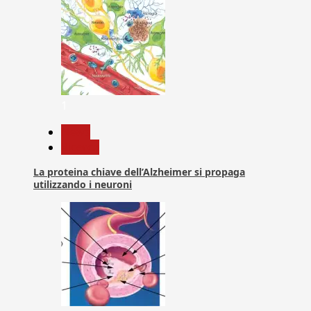
1
News
Ricerca
La proteina chiave dell’Alzheimer si propaga
utilizzando i neuroni