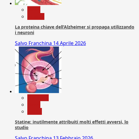
News
Ricerca
La proteina chiave dell’Alzheimer si propaga utilizzando
i neuroni
Salvo Franchina
14 Aprile 2026
Medicina
News
Salute
Statine: inutilmente attribuiti molti effetti avversi, lo
studio
Salvo Franchina
13 Febbraio 2026