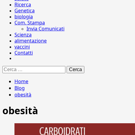
Ricerca
Genetica
biologia
Com. Stampa
Invia Comunicati
Scienza
alimentazione
vaccini
Contatti
Ricerca
per:
Home
Blog
obesità
obesità