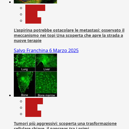
Medicina
News
Ricerca
L’aspirina potrebbe ostacolare le metastasi: osservato il
meccanismo nei topi Una scoperta che apre la strada a
nuove terapie
Salvo Franchina
6 Marzo 2025
biologia
News
Ricerca
Tumori più aggressivi: scoperta una trasformazione
cellulare chiave, il pancreas tra i primi