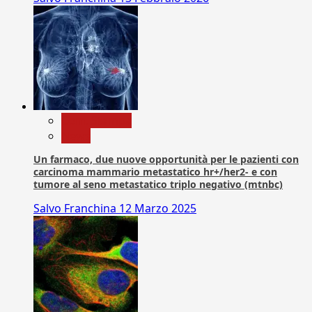
Com. Stampa
News
Un farmaco, due nuove opportunità per le pazienti con
carcinoma mammario metastatico hr+/her2- e con
tumore al seno metastatico triplo negativo (mtnbc)
Salvo Franchina
12 Marzo 2025