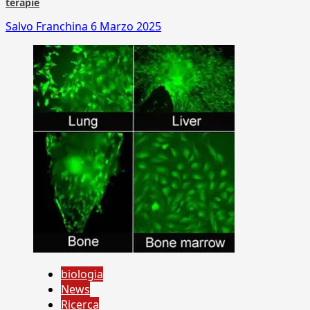
terapie
Salvo Franchina
6 Marzo 2025
biologia
News
Ricerca