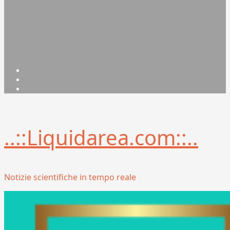
Facebook
Linkedin
X
..::Liquidarea.com::..
Notizie scientifiche in tempo reale