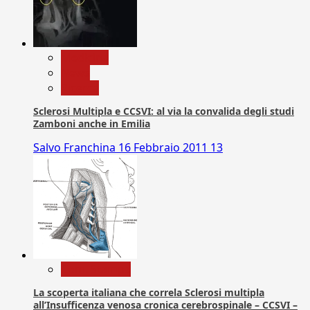
Medicina
News
Ricerca
Sclerosi Multipla e CCSVI: al via la convalida degli studi
Zamboni anche in Emilia
Salvo Franchina
16 Febbraio 2011
13
Com. Stampa
La scoperta italiana che correla Sclerosi multipla
all’Insufficenza venosa cronica cerebrospinale – CCSVI –