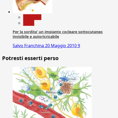
Medicina
News
Per la sordita’ un impianto cocleare sottocutaneo
invisibile e autoricricabile
Salvo Franchina
20 Maggio 2010
9
Potresti esserti perso