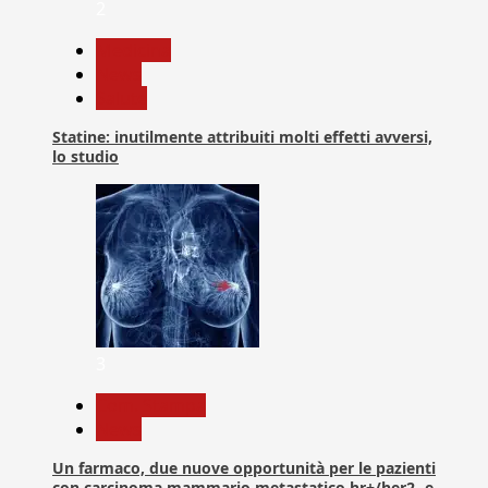
2
Medicina
News
Salute
Statine: inutilmente attribuiti molti effetti avversi,
lo studio
3
Com. Stampa
News
Un farmaco, due nuove opportunità per le pazienti
con carcinoma mammario metastatico hr+/her2- e