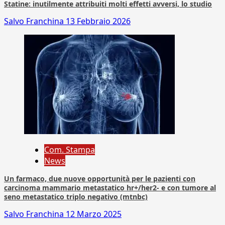
Statine: inutilmente attribuiti molti effetti avversi, lo studio
Salvo Franchina
13 Febbraio 2026
Com. Stampa
News
Un farmaco, due nuove opportunità per le pazienti con
carcinoma mammario metastatico hr+/her2- e con tumore al
seno metastatico triplo negativo (mtnbc)
Salvo Franchina
12 Marzo 2025