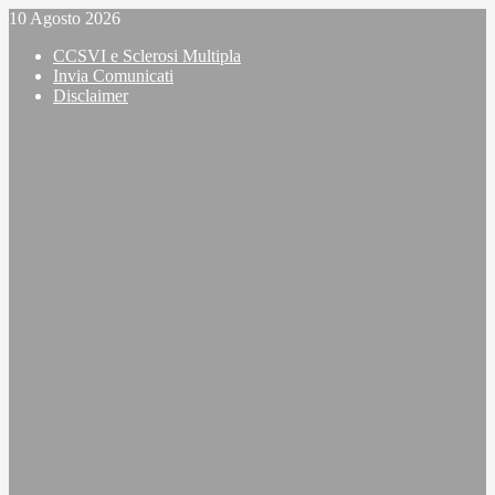
Vai
10 Agosto 2026
al
CCSVI e Sclerosi Multipla
contenuto
Invia Comunicati
Disclaimer