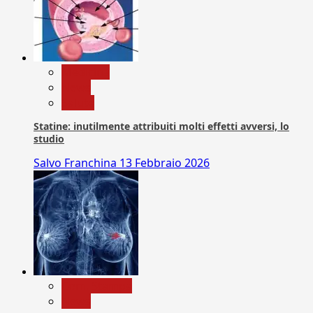
Medicina
News
Salute
Statine: inutilmente attribuiti molti effetti avversi, lo
studio
Salvo Franchina
13 Febbraio 2026
Com. Stampa
News