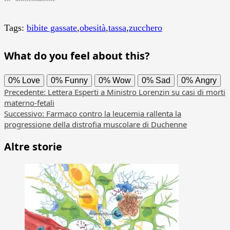
Tags:
bibite gassate
,
obesità
,
tassa
,
zucchero
What do you feel about this?
0%
Love
0%
Funny
0%
Wow
0%
Sad
0%
Angry
Navigazione
Precedente:
Lettera Esperti a Ministro Lorenzin su casi di morti
materno-fetali
articolo
Successivo:
Farmaco contro la leucemia rallenta la
progressione della distrofia muscolare di Duchenne
Altre storie