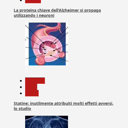
Ricerca
La proteina chiave dell’Alzheimer si propaga
utilizzando i neuroni
2
Medicina
News
Salute
Statine: inutilmente attribuiti molti effetti avversi,
lo studio