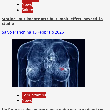
News
Salute
Statine: inutilmente attribuiti molti effetti avversi, lo
studio
Salvo Franchina
13 Febbraio 2026
Com. Stampa
News
Un farmaco, due nuove opportunità per le pazienti con