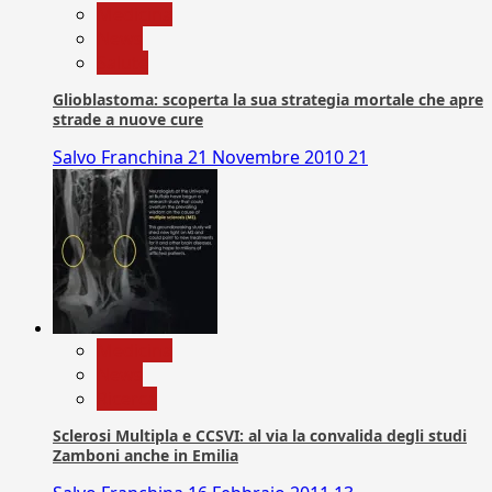
Medicina
News
Salute
Glioblastoma: scoperta la sua strategia mortale che apre
strade a nuove cure
Salvo Franchina
21 Novembre 2010
21
Medicina
News
Ricerca
Sclerosi Multipla e CCSVI: al via la convalida degli studi
Zamboni anche in Emilia