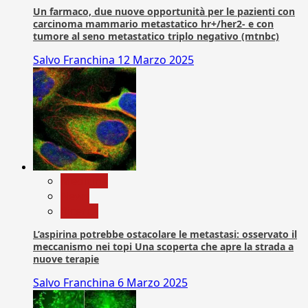
Un farmaco, due nuove opportunità per le pazienti con
carcinoma mammario metastatico hr+/her2- e con
tumore al seno metastatico triplo negativo (mtnbc)
Salvo Franchina
12 Marzo 2025
Medicina
News
Ricerca
L’aspirina potrebbe ostacolare le metastasi: osservato il
meccanismo nei topi Una scoperta che apre la strada a
nuove terapie
Salvo Franchina
6 Marzo 2025