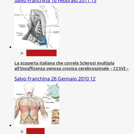
Salvo Franchina
16 Febbraio 2011
13
Com. Stampa
La scoperta italiana che correla Sclerosi multipla
all’Insufficenza venosa cronica cerebrospinale – CCSVI –
Salvo Franchina
26 Gennaio 2010
12
biologia