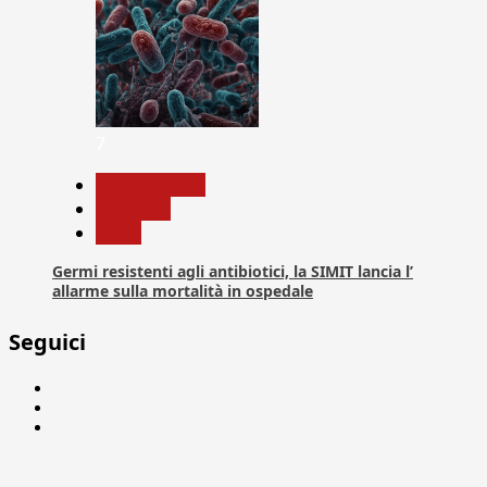
7
Com. Stampa
Medicina
News
Germi resistenti agli antibiotici, la SIMIT lancia l’
allarme sulla mortalità in ospedale
Seguici
Facebook
Linkedin
X