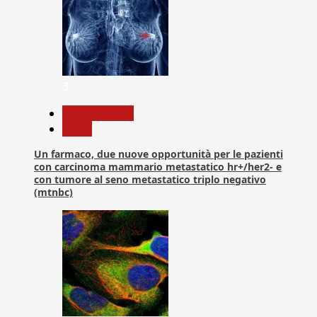
3
Com. Stampa
News
Un farmaco, due nuove opportunità per le pazienti
con carcinoma mammario metastatico hr+/her2- e
con tumore al seno metastatico triplo negativo
(mtnbc)