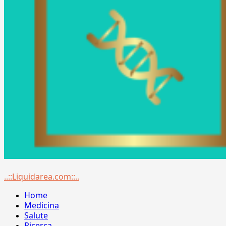
Menu
..::Liquidarea.com::..
principale
Home
Medicina
Salute
Ricerca