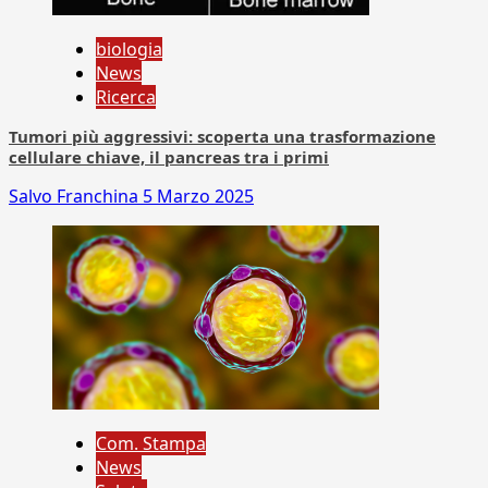
biologia
News
Ricerca
Tumori più aggressivi: scoperta una trasformazione
cellulare chiave, il pancreas tra i primi
Salvo Franchina
5 Marzo 2025
Com. Stampa
News