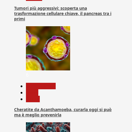
Tumori più aggressivi: scoperta una
trasformazione cellulare chiave, il pancreas tra i
primi
6
Com. Stampa
News
Salute
Cheratite da Acanthamoeba, curarla oggi si può
ma è meglio prevenirla