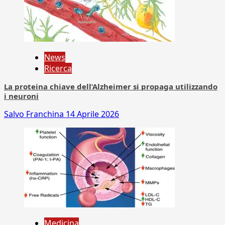
News
Ricerca
La proteina chiave dell’Alzheimer si propaga utilizzando
i neuroni
Salvo Franchina
14 Aprile 2026
Medicina