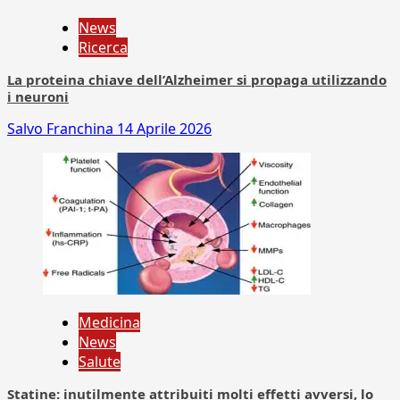
News
Ricerca
La proteina chiave dell’Alzheimer si propaga utilizzando
i neuroni
Salvo Franchina
14 Aprile 2026
Medicina
News
Salute
Statine: inutilmente attribuiti molti effetti avversi, lo