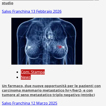
studio
Salvo Franchina
13 Febbraio 2026
Com. Stampa
News
Un farmaco, due nuove opportunità per le pazienti con
carcinoma mammario metastatico hr+/her2- e con
tumore al seno metastatico triplo negativo (mtnbc)
Salvo Franchina
12 Marzo 2025