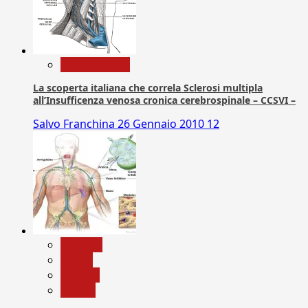
Com. Stampa
La scoperta italiana che correla Sclerosi multipla
all’Insufficenza venosa cronica cerebrospinale – CCSVI –
Salvo Franchina
26 Gennaio 2010
12
biologia
Salute
Scienza
vaccini