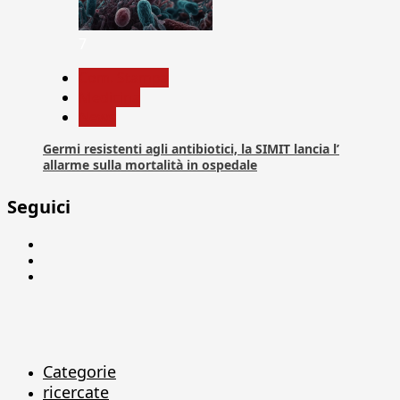
7
Com. Stampa
Medicina
News
Germi resistenti agli antibiotici, la SIMIT lancia l’
allarme sulla mortalità in ospedale
Seguici
Facebook
Linkedin
X
Categorie
ricercate