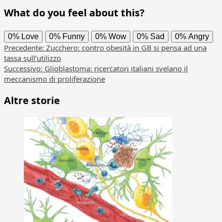
What do you feel about this?
0%
Love
0%
Funny
0%
Wow
0%
Sad
0%
Angry
Navigazione
Precedente:
Zucchero: contro obesità in GB si pensa ad una
tassa sull’utilizzo
articolo
Successivo:
Glioblastoma: ricercatori italiani svelano il
meccanismo di proliferazione
Altre storie