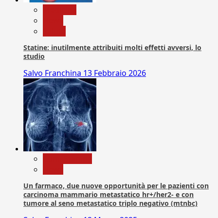
Medicina
News
Salute
Statine: inutilmente attribuiti molti effetti avversi, lo
studio
Salvo Franchina
13 Febbraio 2026
Com. Stampa
News
Un farmaco, due nuove opportunità per le pazienti con
carcinoma mammario metastatico hr+/her2- e con
tumore al seno metastatico triplo negativo (mtnbc)