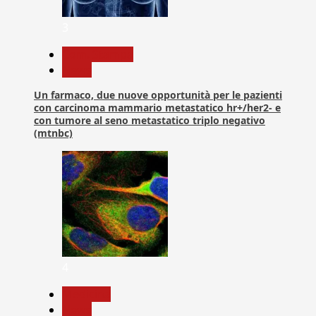
3
Com. Stampa
News
Un farmaco, due nuove opportunità per le pazienti
con carcinoma mammario metastatico hr+/her2- e
con tumore al seno metastatico triplo negativo
(mtnbc)
4
Medicina
News