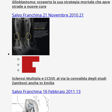
Glioblastoma: scoperta la sua strategia mortale che apre
strade a nuove cure
Salvo Franchina
21 Novembre 2010
21
Medicina
News
Ricerca
Sclerosi Multipla e CCSVI: al via la convalida degli studi
Zamboni anche in Emilia
Salvo Franchina
16 Febbraio 2011
13