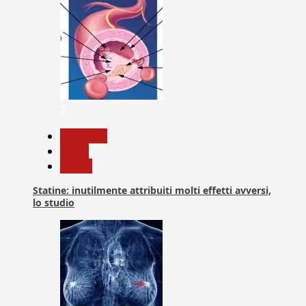
2
Medicina
News
Salute
Statine: inutilmente attribuiti molti effetti avversi,
lo studio