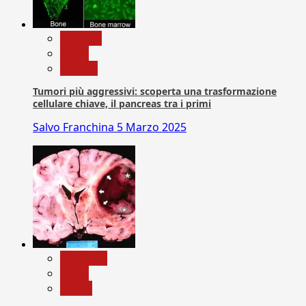
biologia
News
Ricerca
Tumori più aggressivi: scoperta una trasformazione
cellulare chiave, il pancreas tra i primi
Salvo Franchina
5 Marzo 2025
Medicina
News
Salute