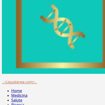
Menu
..::Liquidarea.com::..
principale
Home
Medicina
Salute
Ricerca