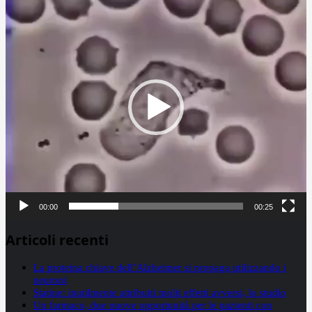
Video
Player
00:00
00:25
Articoli recenti
La proteina chiave dell’Alzheimer si propaga utilizzando i
neuroni
Statine: inutilmente attribuiti molti effetti avversi, lo studio
Un farmaco, due nuove opportunità per le pazienti con