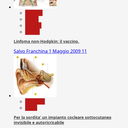
biologia
Salute
Scienza
vaccini
Linfoma non-Hodgkin: il vaccino.
Salvo Franchina
1 Maggio 2009
11
Medicina
News
Per la sordita’ un impianto cocleare sottocutaneo
invisibile e autoricricabile