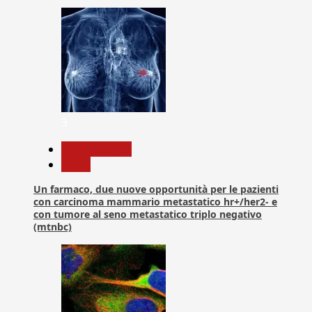
3
Com. Stampa
News
Un farmaco, due nuove opportunità per le pazienti
con carcinoma mammario metastatico hr+/her2- e
con tumore al seno metastatico triplo negativo
(mtnbc)