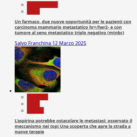
Com. Stampa
News
Un farmaco, due nuove opportunità per le pazienti con
carcinoma mammario metastatico hr+/her2- e con
tumore al seno metastatico triplo negativo (mtnbc)
Salvo Franchina
12 Marzo 2025
Medicina
News
Ricerca
L’aspirina potrebbe ostacolare le metastasi: osservato il
meccanismo nei topi Una scoperta che apre la strada a
nuove terapie