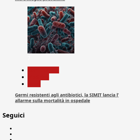
7
Com. Stampa
Medicina
News
Germi resistenti agli antibiotici, la SIMIT lancia l’
allarme sulla mortalità in ospedale
Seguici
Facebook
Linkedin
X