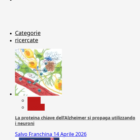
Categorie
ricercate
News
Ricerca
La proteina chiave dell’Alzheimer si propaga utilizzando
i neuroni
Salvo Franchina
14 Aprile 2026