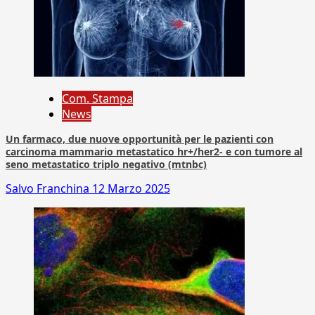
Com. Stampa
News
Un farmaco, due nuove opportunità per le pazienti con
carcinoma mammario metastatico hr+/her2- e con tumore al
seno metastatico triplo negativo (mtnbc)
Salvo Franchina
12 Marzo 2025