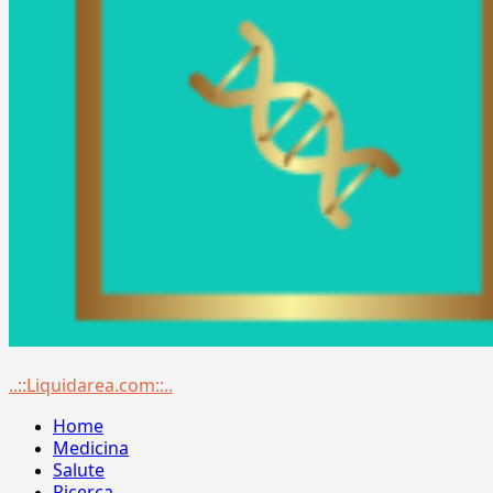
Menu
..::Liquidarea.com::..
principale
Home
Medicina
Salute
Ricerca