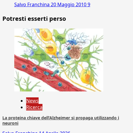
Salvo Franchina
20 Maggio 2010
9
Potresti esserti perso
News
Ricerca
La proteina chiave dell’Alzheimer si propaga utilizzando i
neuroni