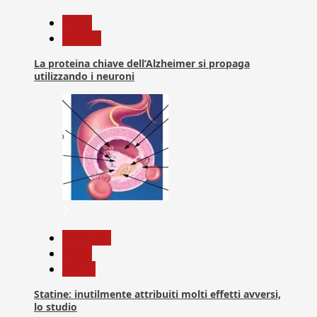
News
Ricerca
La proteina chiave dell’Alzheimer si propaga
utilizzando i neuroni
2
Medicina
News
Salute
Statine: inutilmente attribuiti molti effetti avversi,
lo studio