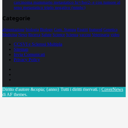
carcinoma mammario metastatico hr+/her2- e con tumore al
seno metastatico triplo negativo (mtnbc)
Categorie
alimentazione
biologia
Biology
Com. Stampa
Epatiti
featured
Genetica
Medicina
News
Ricerca
Salute
Science
Scienza
vaccini
Veterinaria
video
CCSVI e Sclerosi Multipla
Sitemap
Invia Comunicati
Privacy Policy
Facebook
Linkedin
X
Diritto d'autore &copia; {anno} Tutti i diritti riservati.
|
CoverNews
di AF themes.