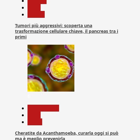
biologia
News
Ricerca
Tumori più aggressivi: scoperta una
trasformazione cellulare chiave, il pancreas tra i
primi
6
Com. Stampa
News
Salute
Cheratite da Acanthamoeba, curarla oggi si può
ma è meglio prevenirla