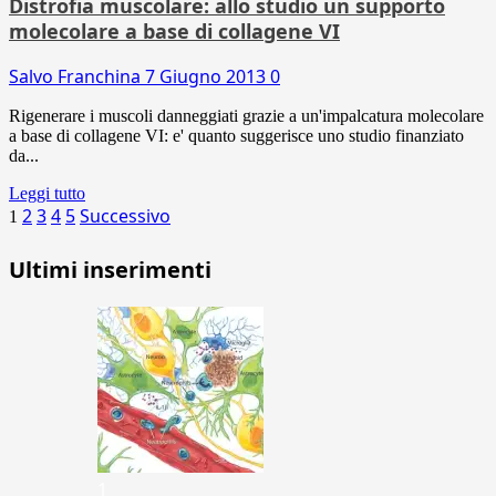
Distrofia muscolare: allo studio un supporto
molecolare a base di collagene VI
Salvo Franchina
7 Giugno 2013
0
Rigenerare i muscoli danneggiati grazie a un'impalcatura molecolare
a base di collagene VI: e' quanto suggerisce uno studio finanziato
da...
Leggi tutto
Paginazione
2
3
4
5
Successivo
1
degli
Ultimi inserimenti
articoli
1