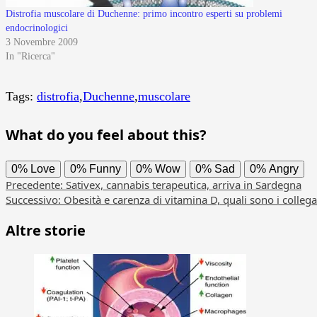
Distrofia muscolare di Duchenne: primo incontro esperti su problemi
endocrinologici
3 Novembre 2009
In "Ricerca"
Tags:
distrofia
,
Duchenne
,
muscolare
What do you feel about this?
0%
Love
0%
Funny
0%
Wow
0%
Sad
0%
Angry
Navigazione
Precedente:
Sativex, cannabis terapeutica, arriva in Sardegna
Successivo:
Obesità e carenza di vitamina D, quali sono i colleg
articolo
Altre storie