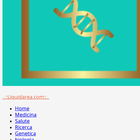
Menu
..::Liquidarea.com::..
principale
Home
Medicina
Salute
Ricerca
Genetica
biologia