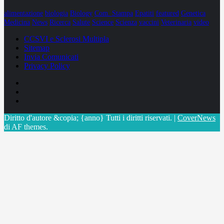
alimentazione
biologia
Biology
Com. Stampa
Epatiti
featured
Genetica
Medicina
News
Ricerca
Salute
Science
Scienza
vaccini
Veterinaria
video
CCSVI e Sclerosi Multipla
Sitemap
Invia Comunicati
Privacy Policy
Facebook
Linkedin
X
Diritto d'autore &copia; {anno} Tutti i diritti riservati.
|
CoverNews
di AF themes.