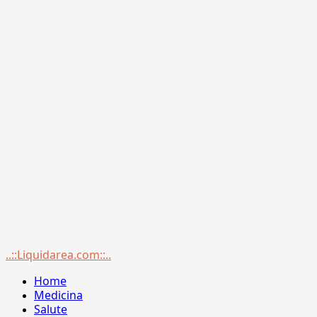
Menu
..::Liquidarea.com::..
principale
Home
Medicina
Salute