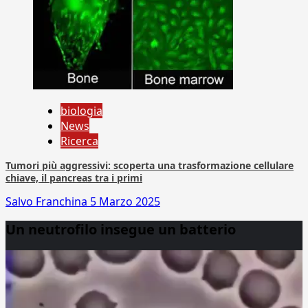
biologia
News
Ricerca
Tumori più aggressivi: scoperta una trasformazione cellulare
chiave, il pancreas tra i primi
Salvo Franchina
5 Marzo 2025
Un neutrofilo insegue un batterio
Video
Player