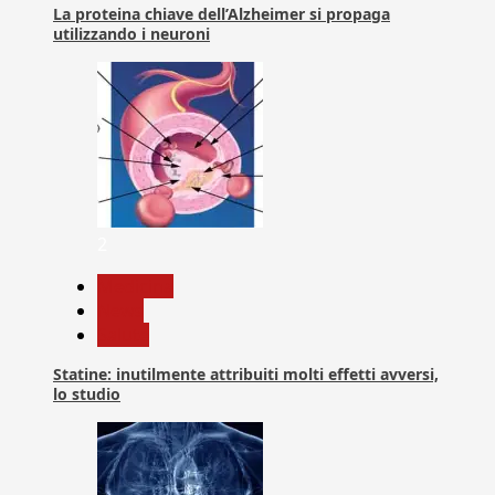
La proteina chiave dell’Alzheimer si propaga
utilizzando i neuroni
2
Medicina
News
Salute
Statine: inutilmente attribuiti molti effetti avversi,
lo studio