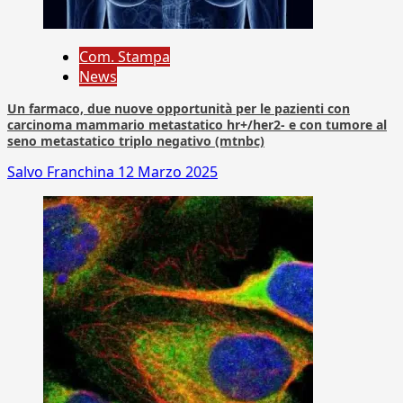
Com. Stampa
News
Un farmaco, due nuove opportunità per le pazienti con
carcinoma mammario metastatico hr+/her2- e con tumore al
seno metastatico triplo negativo (mtnbc)
Salvo Franchina
12 Marzo 2025