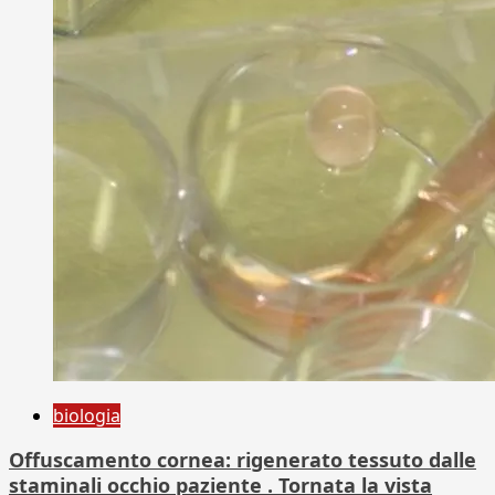
biologia
Offuscamento cornea: rigenerato tessuto dalle
staminali occhio paziente . Tornata la vista