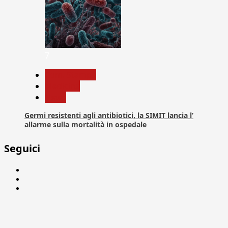
7
Com. Stampa
Medicina
News
Germi resistenti agli antibiotici, la SIMIT lancia l’
allarme sulla mortalità in ospedale
Seguici
Facebook
Linkedin
X