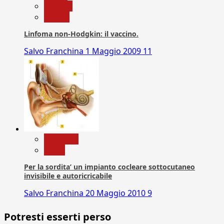
Scienza
vaccini
Linfoma non-Hodgkin: il vaccino.
Salvo Franchina
1 Maggio 2009
11
Medicina
News
Per la sordita’ un impianto cocleare sottocutaneo
invisibile e autoricricabile
Salvo Franchina
20 Maggio 2010
9
Potresti esserti perso