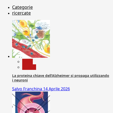
Categorie
ricercate
News
Ricerca
La proteina chiave dell’Alzheimer si propaga utilizzando
i neuroni
Salvo Franchina
14 Aprile 2026