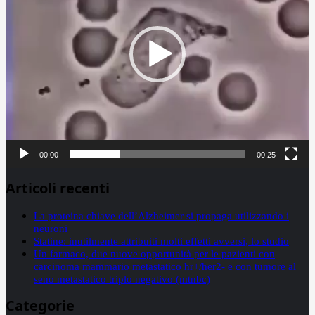
00:00
00:25
Articoli recenti
La proteina chiave dell’Alzheimer si propaga utilizzando i
neuroni
Statine: inutilmente attribuiti molti effetti avversi, lo studio
Un farmaco, due nuove opportunità per le pazienti con
carcinoma mammario metastatico hr+/her2- e con tumore al
seno metastatico triplo negativo (mtnbc)
Categorie