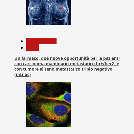
3
Com. Stampa
News
Un farmaco, due nuove opportunità per le pazienti
con carcinoma mammario metastatico hr+/her2- e
con tumore al seno metastatico triplo negativo
(mtnbc)
4