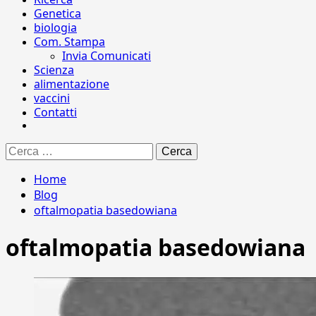
Genetica
biologia
Com. Stampa
Invia Comunicati
Scienza
alimentazione
vaccini
Contatti
Ricerca
per:
Home
Blog
oftalmopatia basedowiana
oftalmopatia basedowiana