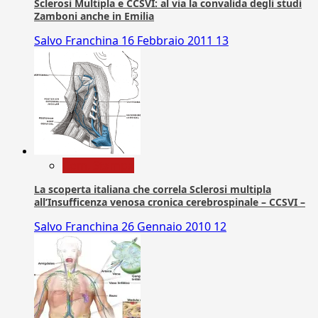
Sclerosi Multipla e CCSVI: al via la convalida degli studi
Zamboni anche in Emilia
Salvo Franchina
16 Febbraio 2011
13
Com. Stampa
La scoperta italiana che correla Sclerosi multipla
all’Insufficenza venosa cronica cerebrospinale – CCSVI –
Salvo Franchina
26 Gennaio 2010
12