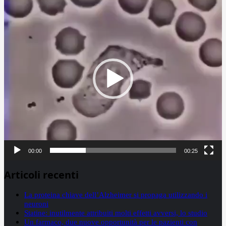
Video
Player
00:00
00:25
Articoli recenti
La proteina chiave dell’Alzheimer si propaga utilizzando i
neuroni
Statine: inutilmente attribuiti molti effetti avversi, lo studio
Un farmaco, due nuove opportunità per le pazienti con