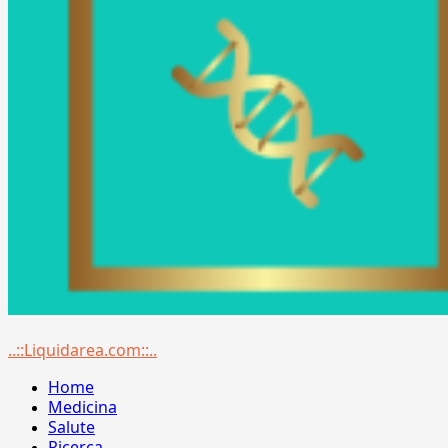
Menu
..::Liquidarea.com::..
principale
Home
Medicina
Salute
Ricerca