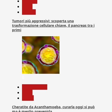
biologia
News
Ricerca
Tumori più aggressivi: scoperta una
trasformazione cellulare chiave, il pancreas tra i
primi
6
Com. Stampa
News
Salute
Cheratite da Acanthamoeba, curarla oggi si può
ma è meglio prevenirla