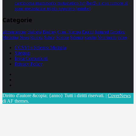
carcinoma mammario metastatico hr+/her2- e con tumore al
seno metastatico triplo negativo (mtnbc)
Categorie
alimentazione
biologia
Biology
Com. Stampa
Epatiti
featured
Genetica
Medicina
News
Ricerca
Salute
Science
Scienza
vaccini
Veterinaria
video
CCSVI e Sclerosi Multipla
Sitemap
Invia Comunicati
Privacy Policy
Facebook
Linkedin
X
Diritto d'autore &copia; {anno} Tutti i diritti riservati.
|
CoverNews
di AF themes.