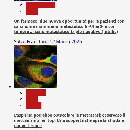
Com. Stampa
News
Un farmaco, due nuove opportunità per le pazienti con
carcinoma mammario metastatico hr+/her2- e con
tumore al seno metastatico triplo negativo (mtnbc)
Salvo Franchina
12 Marzo 2025
Medicina
News
Ricerca
L’aspirina potrebbe ostacolare le metastasi: osservato il
meccanismo nei topi Una scoperta che apre la strada a
nuove terapie