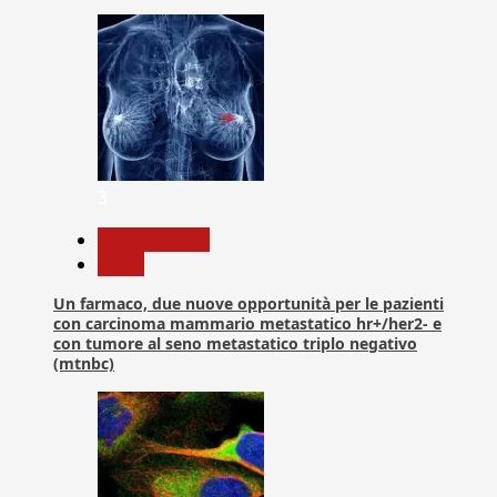
3
Com. Stampa
News
Un farmaco, due nuove opportunità per le pazienti
con carcinoma mammario metastatico hr+/her2- e
con tumore al seno metastatico triplo negativo
(mtnbc)