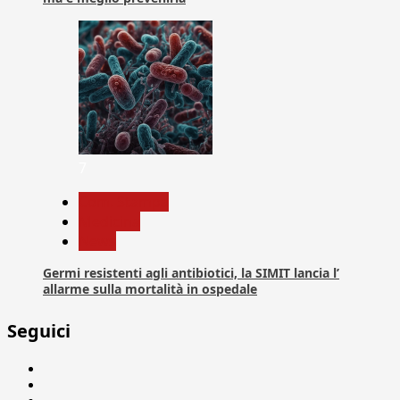
7
Com. Stampa
Medicina
News
Germi resistenti agli antibiotici, la SIMIT lancia l’
allarme sulla mortalità in ospedale
Seguici
Facebook
Linkedin
X