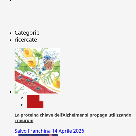
Categorie
ricercate
News
Ricerca
La proteina chiave dell’Alzheimer si propaga utilizzando
i neuroni
Salvo Franchina
14 Aprile 2026