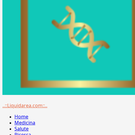
Menu
..::Liquidarea.com::..
principale
Home
Medicina
Salute
Ricerca