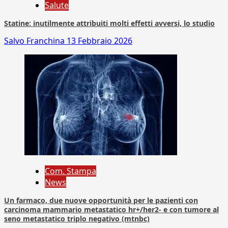
Salute
Statine: inutilmente attribuiti molti effetti avversi, lo studio
Salvo Franchina
13 Febbraio 2026
Com. Stampa
News
Un farmaco, due nuove opportunità per le pazienti con
carcinoma mammario metastatico hr+/her2- e con tumore al
seno metastatico triplo negativo (mtnbc)