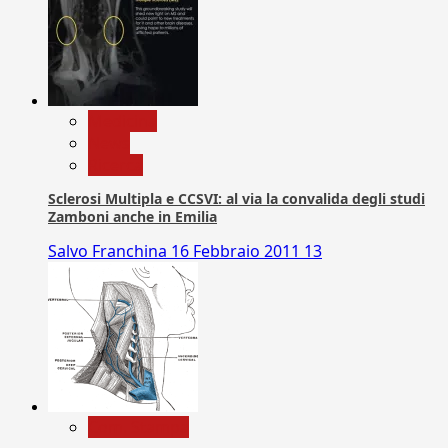
Medicina
News
Ricerca
Sclerosi Multipla e CCSVI: al via la convalida degli studi
Zamboni anche in Emilia
Salvo Franchina
16 Febbraio 2011
13
Com. Stampa