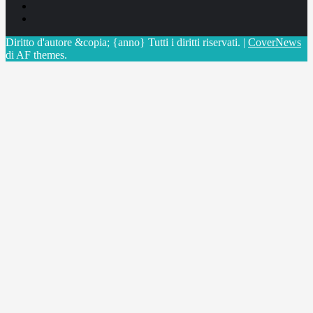
Linkedin
X
Diritto d'autore &copia; {anno} Tutti i diritti riservati.
|
CoverNews
di AF themes.