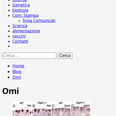
Genetica
biologia
Com. Stampa
Invia Comunicati
Scienza
alimentazione
vaccini
Contatti
Ricerca
per:
Home
Blog
Omi
Omi