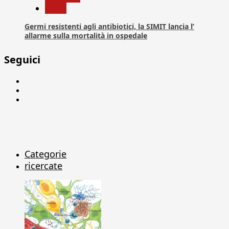
News
Germi resistenti agli antibiotici, la SIMIT lancia l’
allarme sulla mortalità in ospedale
Seguici
Facebook
Linkedin
X
Categorie
ricercate