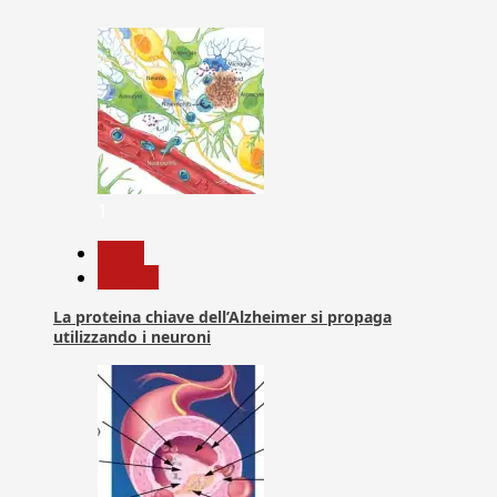
1
News
Ricerca
La proteina chiave dell’Alzheimer si propaga
utilizzando i neuroni