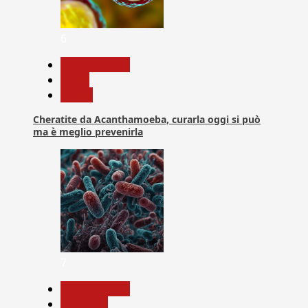
6
Com. Stampa
News
Salute
Cheratite da Acanthamoeba, curarla oggi si può
ma è meglio prevenirla
7
Com. Stampa
Medicina