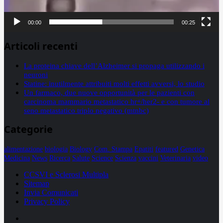
00:00
00:25
Articoli recenti
La proteina chiave dell’Alzheimer si propaga utilizzando i
neuroni
Statine: inutilmente attribuiti molti effetti avversi, lo studio
Un farmaco, due nuove opportunità per le pazienti con
carcinoma mammario metastatico hr+/her2- e con tumore al
seno metastatico triplo negativo (mtnbc)
Categorie
alimentazione
biologia
Biology
Com. Stampa
Epatiti
featured
Genetica
Medicina
News
Ricerca
Salute
Science
Scienza
vaccini
Veterinaria
video
CCSVI e Sclerosi Multipla
Sitemap
Invia Comunicati
Privacy Policy
Facebook