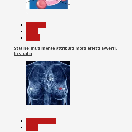
2
Medicina
News
Salute
Statine: inutilmente attribuiti molti effetti avversi,
lo studio
3
Com. Stampa
News