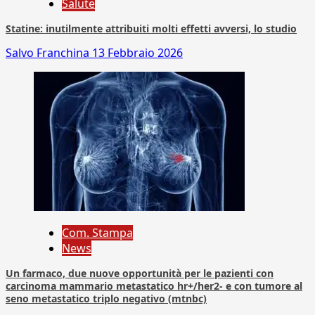
Salute
Statine: inutilmente attribuiti molti effetti avversi, lo studio
Salvo Franchina
13 Febbraio 2026
Com. Stampa
News
Un farmaco, due nuove opportunità per le pazienti con
carcinoma mammario metastatico hr+/her2- e con tumore al
seno metastatico triplo negativo (mtnbc)