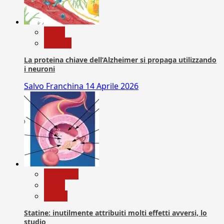
News
Ricerca
La proteina chiave dell’Alzheimer si propaga utilizzando
i neuroni
Salvo Franchina
14 Aprile 2026
Medicina
News
Salute
Statine: inutilmente attribuiti molti effetti avversi, lo
studio