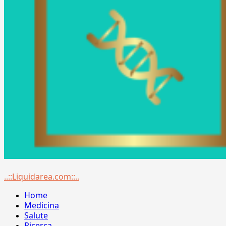
Menu
..::Liquidarea.com::..
principale
Home
Medicina
Salute
Ricerca