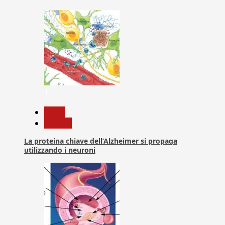
1
News
Ricerca
La proteina chiave dell’Alzheimer si propaga
utilizzando i neuroni