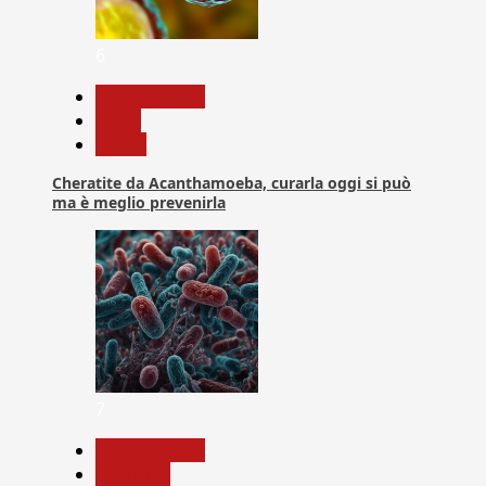
6
Com. Stampa
News
Salute
Cheratite da Acanthamoeba, curarla oggi si può
ma è meglio prevenirla
7
Com. Stampa
Medicina