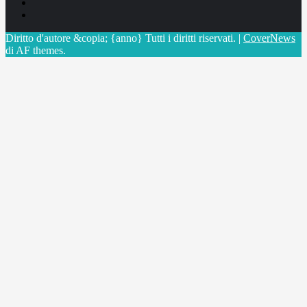
Linkedin
X
Diritto d'autore &copia; {anno} Tutti i diritti riservati.
|
CoverNews
di AF themes.