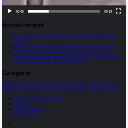
00:00
00:25
Articoli recenti
La proteina chiave dell’Alzheimer si propaga utilizzando i
neuroni
Statine: inutilmente attribuiti molti effetti avversi, lo studio
Un farmaco, due nuove opportunità per le pazienti con
carcinoma mammario metastatico hr+/her2- e con tumore al
seno metastatico triplo negativo (mtnbc)
Categorie
alimentazione
biologia
Biology
Com. Stampa
Epatiti
featured
Genetica
Medicina
News
Ricerca
Salute
Science
Scienza
vaccini
Veterinaria
video
CCSVI e Sclerosi Multipla
Sitemap
Invia Comunicati
Privacy Policy
Facebook