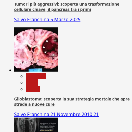
Tumori più aggressivi: scoperta una trasformazione
cellulare chiave, il pancreas tra i primi
Salvo Franchina
5 Marzo 2025
Medicina
News
Salute
Glioblastoma: scoperta la sua strategia mortale che apre
strade a nuove cure
Salvo Franchina
21 Novembre 2010
21