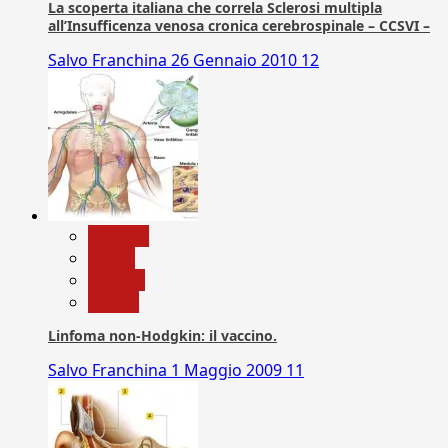
La scoperta italiana che correla Sclerosi multipla
all’Insufficenza venosa cronica cerebrospinale – CCSVI –
Salvo Franchina
26 Gennaio 2010
12
biologia
Salute
Scienza
vaccini
Linfoma non-Hodgkin: il vaccino.
Salvo Franchina
1 Maggio 2009
11