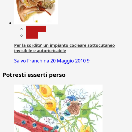
Medicina
News
Per la sordita’ un impianto cocleare sottocutaneo
invisibile e autoricricabile
Salvo Franchina
20 Maggio 2010
9
Potresti esserti perso