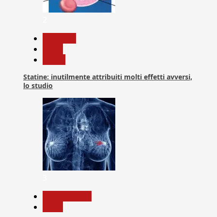
2
Medicina
News
Salute
Statine: inutilmente attribuiti molti effetti avversi,
lo studio
3
Com. Stampa
News