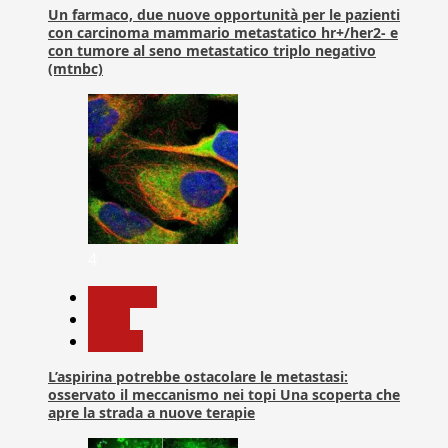
Un farmaco, due nuove opportunità per le pazienti
con carcinoma mammario metastatico hr+/her2- e
con tumore al seno metastatico triplo negativo
(mtnbc)
4
Medicina
News
Ricerca
L’aspirina potrebbe ostacolare le metastasi:
osservato il meccanismo nei topi Una scoperta che
apre la strada a nuove terapie