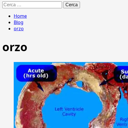
Ricerca
per:
Home
Blog
orzo
orzo