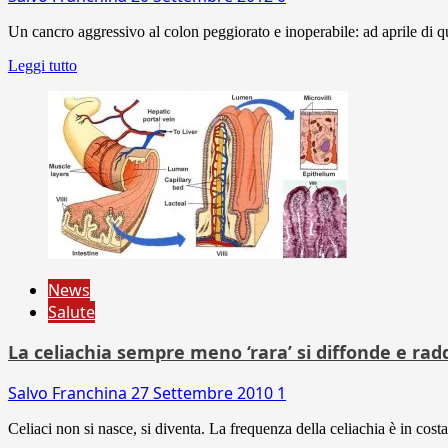
Un cancro aggressivo al colon peggiorato e inoperabile: ad aprile di que
Leggi tutto
News
Salute
La celiachia sempre meno ‘rara’ si diffonde e radd
Salvo Franchina
27 Settembre 2010
1
Celiaci non si nasce, si diventa. La frequenza della celiachia è in cost