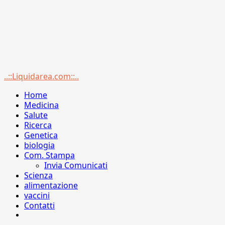
Menu
..::Liquidarea.com::..
principale
Home
Medicina
Salute
Ricerca
Genetica
biologia
Com. Stampa
Invia Comunicati
Scienza
alimentazione
vaccini
Contatti