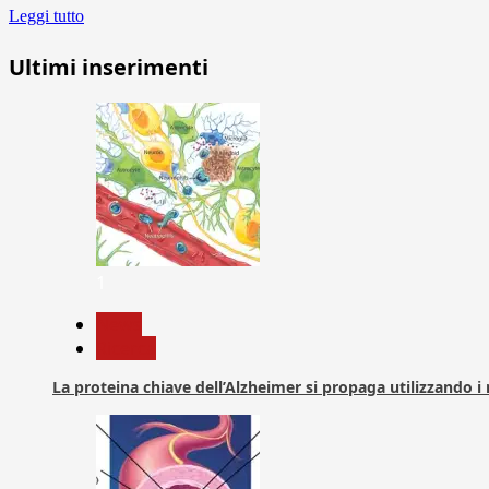
Leggi tutto
Ultimi inserimenti
1
News
Ricerca
La proteina chiave dell’Alzheimer si propaga utilizzando i