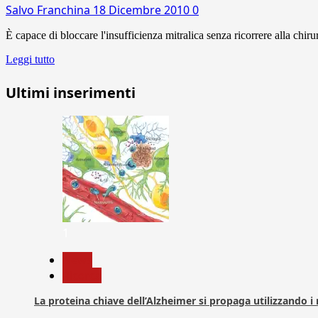
Salvo Franchina
18 Dicembre 2010
0
È capace di bloccare l'insufficienza mitralica senza ricorrere alla chiru
Leggi tutto
Ultimi inserimenti
1
News
Ricerca
La proteina chiave dell’Alzheimer si propaga utilizzando i