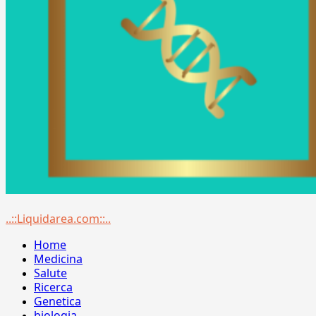
Menu
..::Liquidarea.com::..
principale
Home
Medicina
Salute
Ricerca
Genetica
biologia