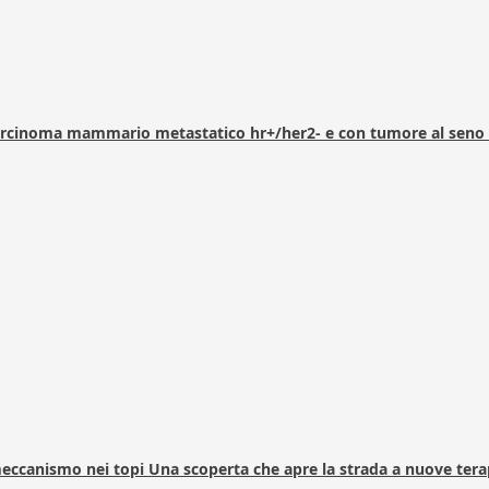
arcinoma mammario metastatico hr+/her2- e con tumore al seno 
 meccanismo nei topi Una scoperta che apre la strada a nuove tera