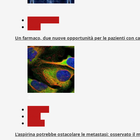
3
Com. Stampa
News
Un farmaco, due nuove opportunità per le pazienti con c
4
Medicina
News
Ricerca
L’aspirina potrebbe ostacolare le metastasi: osservato il