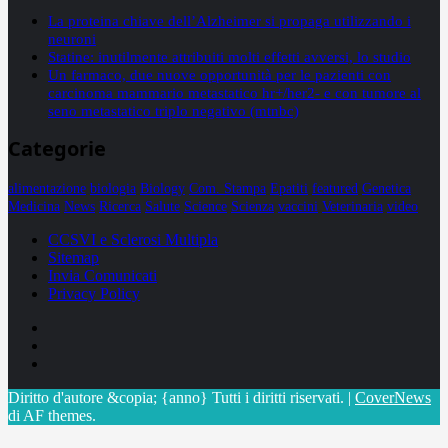
La proteina chiave dell’Alzheimer si propaga utilizzando i
neuroni
Statine: inutilmente attribuiti molti effetti avversi, lo studio
Un farmaco, due nuove opportunità per le pazienti con
carcinoma mammario metastatico hr+/her2- e con tumore al
seno metastatico triplo negativo (mtnbc)
Categorie
alimentazione
biologia
Biology
Com. Stampa
Epatiti
featured
Genetica
Medicina
News
Ricerca
Salute
Science
Scienza
vaccini
Veterinaria
video
CCSVI e Sclerosi Multipla
Sitemap
Invia Comunicati
Privacy Policy
Facebook
Linkedin
X
Diritto d'autore &copia; {anno} Tutti i diritti riservati.
|
CoverNews
di AF themes.