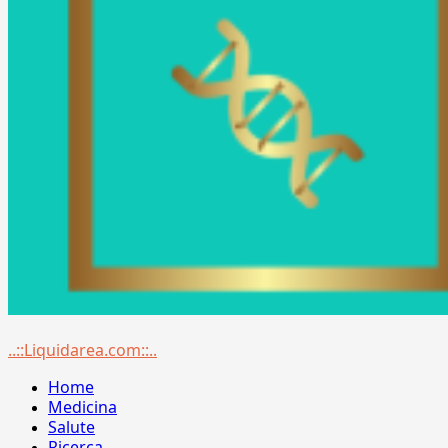
Menu
..::Liquidarea.com::..
principale
Home
Medicina
Salute
Ricerca