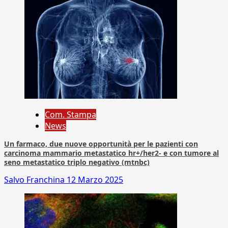
Com. Stampa
News
Un farmaco, due nuove opportunità per le pazienti con
carcinoma mammario metastatico hr+/her2- e con tumore al
seno metastatico triplo negativo (mtnbc)
Salvo Franchina
12 Marzo 2025