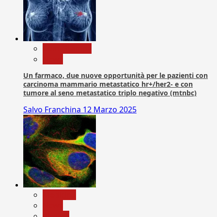
Com. Stampa
News
Un farmaco, due nuove opportunità per le pazienti con
carcinoma mammario metastatico hr+/her2- e con
tumore al seno metastatico triplo negativo (mtnbc)
Salvo Franchina
12 Marzo 2025
Medicina
News
Ricerca