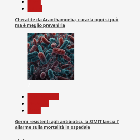
News
Salute
Cheratite da Acanthamoeba, curarla oggi si può
ma è meglio prevenirla
7
Com. Stampa
Medicina
News
Germi resistenti agli antibiotici, la SIMIT lancia l’
allarme sulla mortalità in ospedale