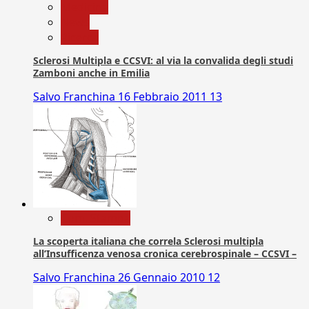
Medicina
News
Ricerca
Sclerosi Multipla e CCSVI: al via la convalida degli studi
Zamboni anche in Emilia
Salvo Franchina
16 Febbraio 2011
13
Com. Stampa
La scoperta italiana che correla Sclerosi multipla
all’Insufficenza venosa cronica cerebrospinale – CCSVI –
Salvo Franchina
26 Gennaio 2010
12