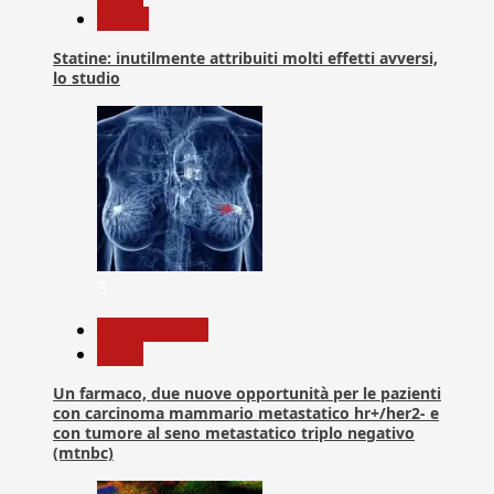
Salute
Statine: inutilmente attribuiti molti effetti avversi,
lo studio
3
Com. Stampa
News
Un farmaco, due nuove opportunità per le pazienti
con carcinoma mammario metastatico hr+/her2- e
con tumore al seno metastatico triplo negativo
(mtnbc)