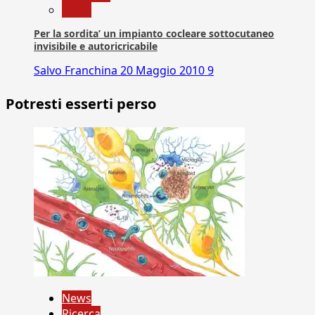
News
Per la sordita’ un impianto cocleare sottocutaneo
invisibile e autoricricabile
Salvo Franchina
20 Maggio 2010
9
Potresti esserti perso
News
Ricerca