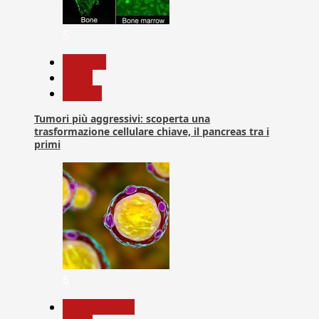
5
biologia
News
Ricerca
Tumori più aggressivi: scoperta una
trasformazione cellulare chiave, il pancreas tra i
primi
6
Com. Stampa