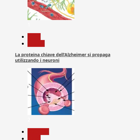
1
News
Ricerca
La proteina chiave dell’Alzheimer si propaga
utilizzando i neuroni
2
Medicina
News