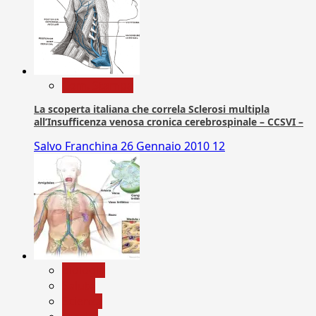
Com. Stampa
La scoperta italiana che correla Sclerosi multipla
all’Insufficenza venosa cronica cerebrospinale – CCSVI –
Salvo Franchina
26 Gennaio 2010
12
biologia
Salute
Scienza