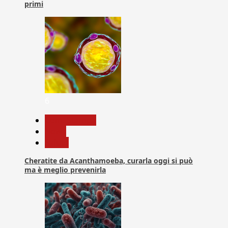
primi
6
Com. Stampa
News
Salute
Cheratite da Acanthamoeba, curarla oggi si può
ma è meglio prevenirla