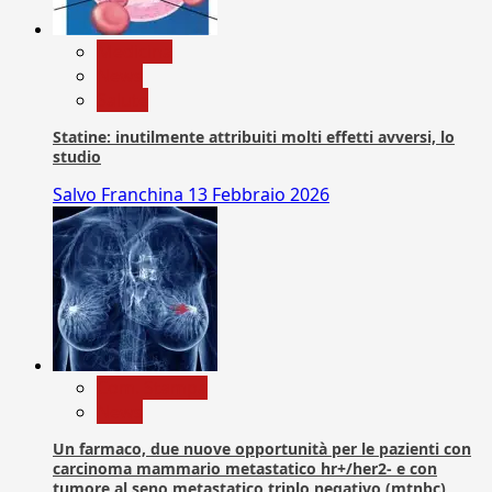
Medicina
News
Salute
Statine: inutilmente attribuiti molti effetti avversi, lo
studio
Salvo Franchina
13 Febbraio 2026
Com. Stampa
News
Un farmaco, due nuove opportunità per le pazienti con
carcinoma mammario metastatico hr+/her2- e con
tumore al seno metastatico triplo negativo (mtnbc)