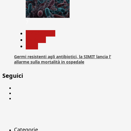
7
Com. Stampa
Medicina
News
Germi resistenti agli antibiotici, la SIMIT lancia l’
allarme sulla mortalità in ospedale
Seguici
Facebook
Linkedin
X
Categorie