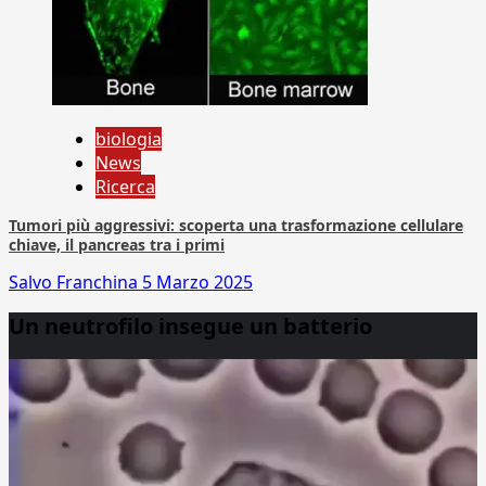
biologia
News
Ricerca
Tumori più aggressivi: scoperta una trasformazione cellulare
chiave, il pancreas tra i primi
Salvo Franchina
5 Marzo 2025
Un neutrofilo insegue un batterio
Video
Player