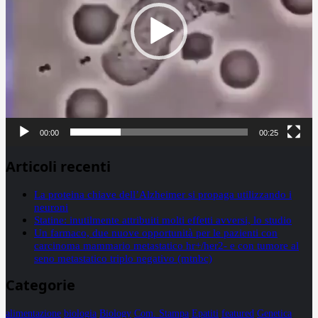
00:00
00:25
Articoli recenti
La proteina chiave dell’Alzheimer si propaga utilizzando i
neuroni
Statine: inutilmente attribuiti molti effetti avversi, lo studio
Un farmaco, due nuove opportunità per le pazienti con
carcinoma mammario metastatico hr+/her2- e con tumore al
seno metastatico triplo negativo (mtnbc)
Categorie
alimentazione
biologia
Biology
Com. Stampa
Epatiti
featured
Genetica