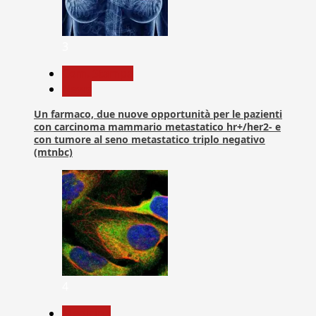
3
Com. Stampa
News
Un farmaco, due nuove opportunità per le pazienti
con carcinoma mammario metastatico hr+/her2- e
con tumore al seno metastatico triplo negativo
(mtnbc)
4
Medicina