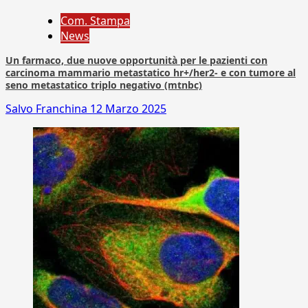
Com. Stampa
News
Un farmaco, due nuove opportunità per le pazienti con
carcinoma mammario metastatico hr+/her2- e con tumore al
seno metastatico triplo negativo (mtnbc)
Salvo Franchina
12 Marzo 2025