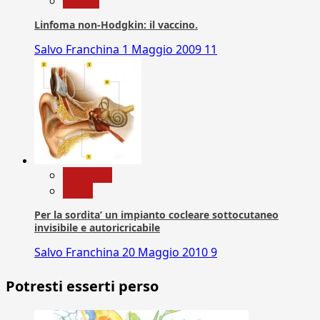
vaccini
Linfoma non-Hodgkin: il vaccino.
Salvo Franchina
1 Maggio 2009
11
Medicina
News
Per la sordita’ un impianto cocleare sottocutaneo
invisibile e autoricricabile
Salvo Franchina
20 Maggio 2010
9
Potresti esserti perso