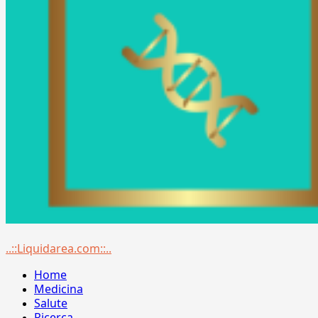
Menu
..::Liquidarea.com::..
principale
Home
Medicina
Salute
Ricerca