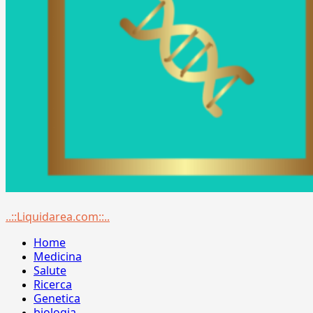
Menu
..::Liquidarea.com::..
principale
Home
Medicina
Salute
Ricerca
Genetica
biologia