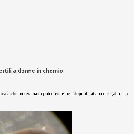
ertili a donne in chemio
si a chemioterapia di poter avere figli dopo il trattamento. (altro…)