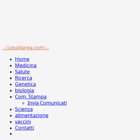
Menu
..::Liquidarea.com::..
principale
Home
Medicina
Salute
Ricerca
Genetica
biologia
Com. Stampa
Invia Comunicati
Scienza
alimentazione
vaccini
Contatti