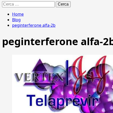
Ricerca
per:
Home
Blog
peginterferone alfa-2b
peginterferone alfa-2