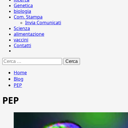
Genetica
biologia
Com. Stampa
Invia Comunicati
Scienza
alimentazione
vaccini
Contatti
Ricerca
per:
Home
Blog
PEP
PEP