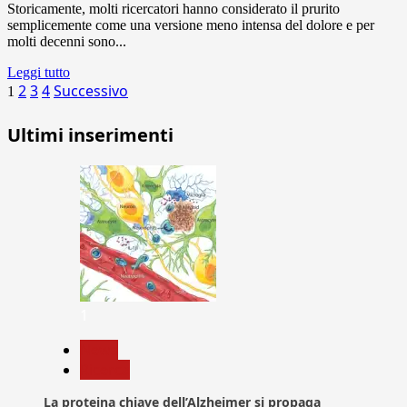
Storicamente, molti ricercatori hanno considerato il prurito
semplicemente come una versione meno intensa del dolore e per
molti decenni sono...
Leggi tutto
Paginazione
2
3
4
Successivo
1
degli
Ultimi inserimenti
articoli
1
News
Ricerca
La proteina chiave dell’Alzheimer si propaga