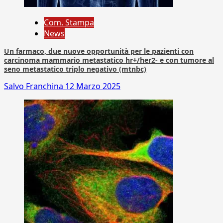
Com. Stampa
News
Un farmaco, due nuove opportunità per le pazienti con
carcinoma mammario metastatico hr+/her2- e con tumore al
seno metastatico triplo negativo (mtnbc)
Salvo Franchina
12 Marzo 2025