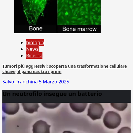
biologia
News
Ricerca
Tumori più aggressivi: scoperta una trasformazione cellulare
chiave, il pancreas tra i primi
Salvo Franchina
5 Marzo 2025
Un neutrofilo insegue un batterio
Video
Player