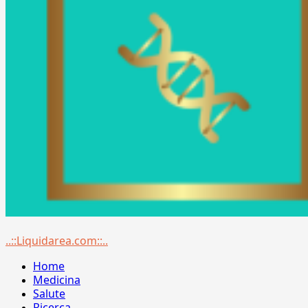
Menu
..::Liquidarea.com::..
principale
Home
Medicina
Salute
Ricerca