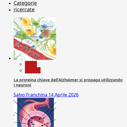
Categorie
ricercate
News
Ricerca
La proteina chiave dell’Alzheimer si propaga utilizzando
i neuroni
Salvo Franchina
14 Aprile 2026