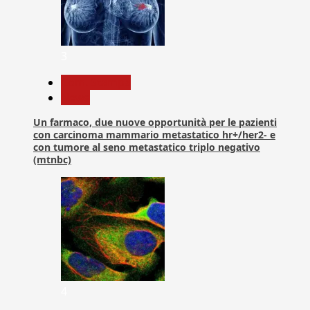
3
Com. Stampa
News
Un farmaco, due nuove opportunità per le pazienti
con carcinoma mammario metastatico hr+/her2- e
con tumore al seno metastatico triplo negativo
(mtnbc)
4