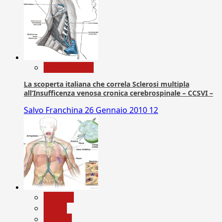
Com. Stampa
La scoperta italiana che correla Sclerosi multipla
all’Insufficenza venosa cronica cerebrospinale – CCSVI –
Salvo Franchina
26 Gennaio 2010
12
biologia
Salute
Scienza