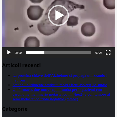
00:00
00:25
Articoli recenti
La proteina chiave dell’Alzheimer si propaga utilizzando i
neuroni
Statine: inutilmente attribuiti molti effetti avversi, lo studio
Un farmaco, due nuove opportunità per le pazienti con
carcinoma mammario metastatico hr+/her2- e con tumore al
seno metastatico triplo negativo (mtnbc)
Categorie