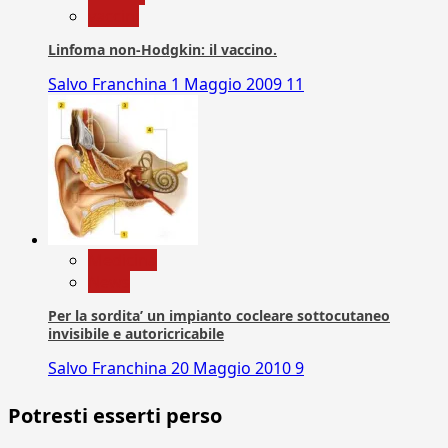
vaccini
Linfoma non-Hodgkin: il vaccino.
Salvo Franchina
1 Maggio 2009
11
Medicina
News
Per la sordita’ un impianto cocleare sottocutaneo
invisibile e autoricricabile
Salvo Franchina
20 Maggio 2010
9
Potresti esserti perso