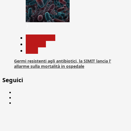
7
Com. Stampa
Medicina
News
Germi resistenti agli antibiotici, la SIMIT lancia l’
allarme sulla mortalità in ospedale
Seguici
Facebook
Linkedin
X