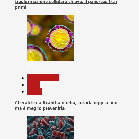
trasformazione cellulare chiave, il pancreas tra i
primi
6
Com. Stampa
News
Salute
Cheratite da Acanthamoeba, curarla oggi si può
ma è meglio prevenirla