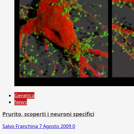
Genetica
News
Prurito, scoperti i neuroni specifici
Salvo Franchina
7 Agosto 2009
0