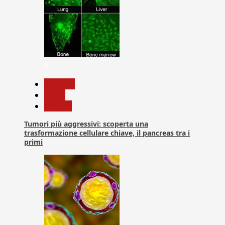
5
biologia
News
Ricerca
Tumori più aggressivi: scoperta una
trasformazione cellulare chiave, il pancreas tra i
primi