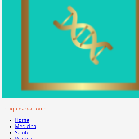
Menu
..::Liquidarea.com::..
principale
Home
Medicina
Salute
Ricerca