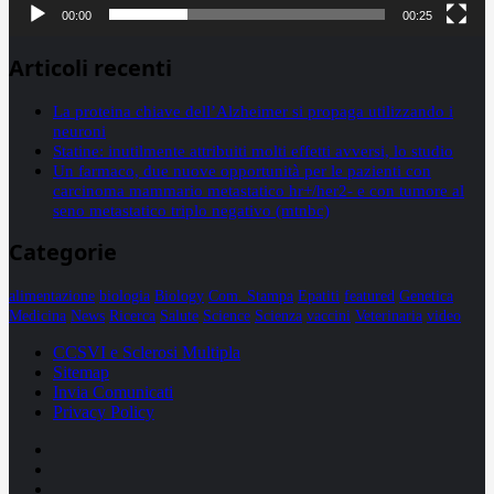
00:00
00:25
Articoli recenti
La proteina chiave dell’Alzheimer si propaga utilizzando i
neuroni
Statine: inutilmente attribuiti molti effetti avversi, lo studio
Un farmaco, due nuove opportunità per le pazienti con
carcinoma mammario metastatico hr+/her2- e con tumore al
seno metastatico triplo negativo (mtnbc)
Categorie
alimentazione
biologia
Biology
Com. Stampa
Epatiti
featured
Genetica
Medicina
News
Ricerca
Salute
Science
Scienza
vaccini
Veterinaria
video
CCSVI e Sclerosi Multipla
Sitemap
Invia Comunicati
Privacy Policy
Facebook
Linkedin
X