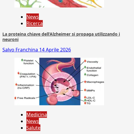
News
Ricerca
La proteina chiave dell’Alzheimer si propaga utilizzando i
neuroni
Salvo Franchina
14 Aprile 2026
Medicina
News
Salute