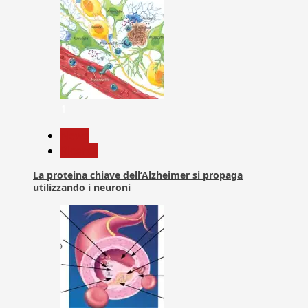
1
News
Ricerca
La proteina chiave dell’Alzheimer si propaga
utilizzando i neuroni