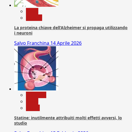
News
Ricerca
La proteina chiave dell’Alzheimer si propaga utilizzando
i neuroni
Salvo Franchina
14 Aprile 2026
Medicina
News
Salute
Statine: inutilmente attribuiti molti effetti avversi, lo
studio