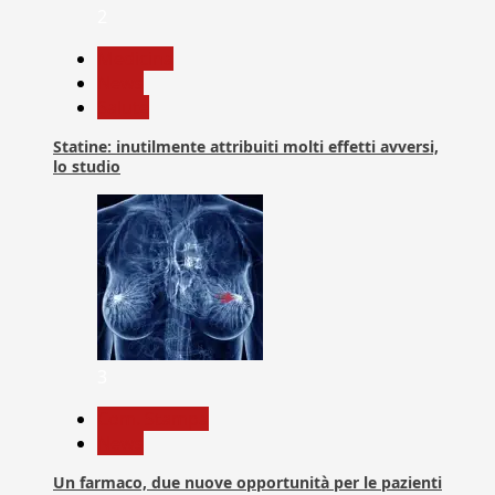
2
Medicina
News
Salute
Statine: inutilmente attribuiti molti effetti avversi,
lo studio
3
Com. Stampa
News
Un farmaco, due nuove opportunità per le pazienti