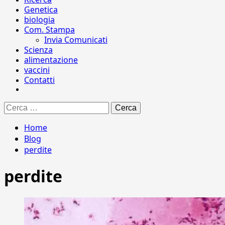
Genetica
biologia
Com. Stampa
Invia Comunicati
Scienza
alimentazione
vaccini
Contatti
Ricerca
per:
Home
Blog
perdite
perdite