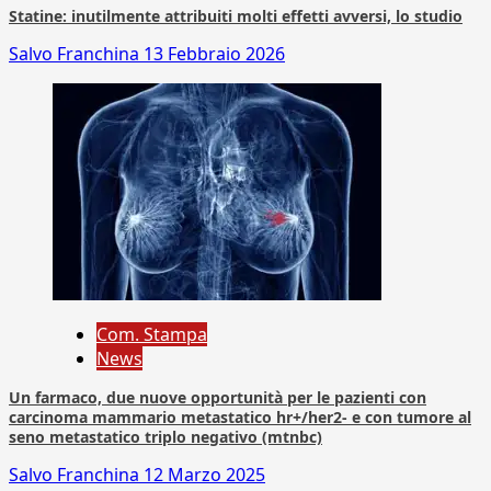
Statine: inutilmente attribuiti molti effetti avversi, lo studio
Salvo Franchina
13 Febbraio 2026
Com. Stampa
News
Un farmaco, due nuove opportunità per le pazienti con
carcinoma mammario metastatico hr+/her2- e con tumore al
seno metastatico triplo negativo (mtnbc)
Salvo Franchina
12 Marzo 2025