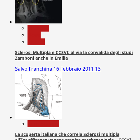
Medicina
News
Ricerca
Sclerosi Multipla e CCSVI: al via la convalida degli studi
Zamboni anche in Emilia
Salvo Franchina
16 Febbraio 2011
13
Com. Stampa
La scoperta italiana che correla Sclerosi multipla
all’Insufficenza venosa cronica cerebrospinale – CCSVI –