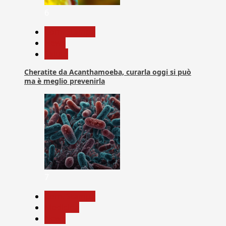
6
Com. Stampa
News
Salute
Cheratite da Acanthamoeba, curarla oggi si può
ma è meglio prevenirla
7
Com. Stampa
Medicina
News