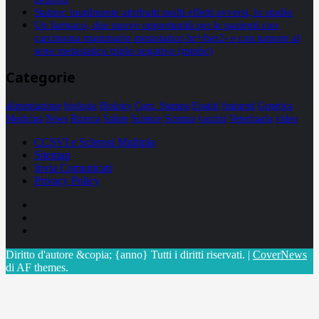
Statine: inutilmente attribuiti molti effetti avversi, lo studio
Un farmaco, due nuove opportunità per le pazienti con
carcinoma mammario metastatico hr+/her2- e con tumore al
seno metastatico triplo negativo (mtnbc)
Categorie
alimentazione
biologia
Biology
Com. Stampa
Epatiti
featured
Genetica
Medicina
News
Ricerca
Salute
Science
Scienza
vaccini
Veterinaria
video
CCSVI e Sclerosi Multipla
Sitemap
Invia Comunicati
Privacy Policy
Facebook
Linkedin
X
Diritto d'autore &copia; {anno} Tutti i diritti riservati.
|
CoverNews
di AF themes.