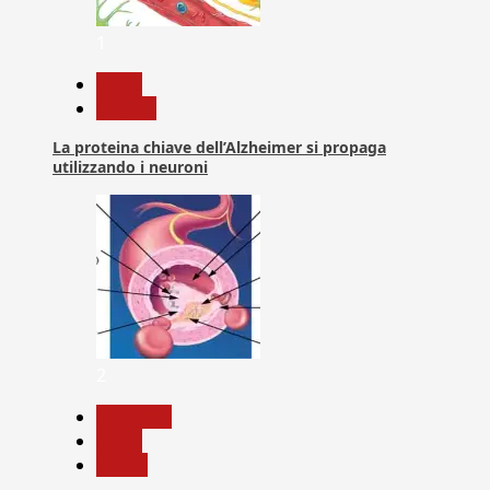
1
News
Ricerca
La proteina chiave dell’Alzheimer si propaga
utilizzando i neuroni
2
Medicina
News
Salute