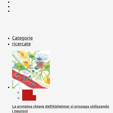
Facebook
Linkedin
X
Categorie
ricercate
News
Ricerca
La proteina chiave dell’Alzheimer si propaga utilizzando
i neuroni