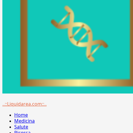
Menu
..::Liquidarea.com::..
principale
Home
Medicina
Salute
Ricerca