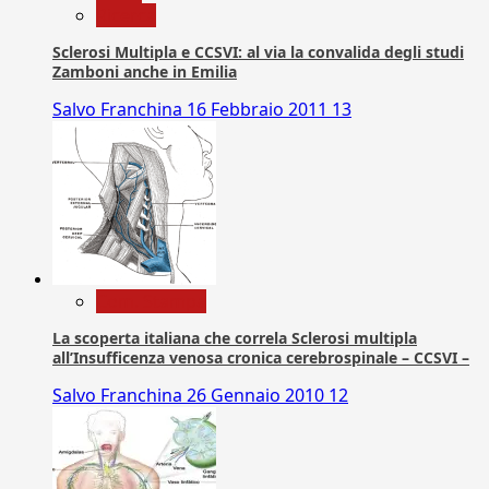
Ricerca
Sclerosi Multipla e CCSVI: al via la convalida degli studi
Zamboni anche in Emilia
Salvo Franchina
16 Febbraio 2011
13
Com. Stampa
La scoperta italiana che correla Sclerosi multipla
all’Insufficenza venosa cronica cerebrospinale – CCSVI –
Salvo Franchina
26 Gennaio 2010
12