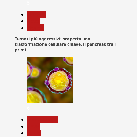
5
biologia
News
Ricerca
Tumori più aggressivi: scoperta una
trasformazione cellulare chiave, il pancreas tra i
primi
6
Com. Stampa
News
Salute