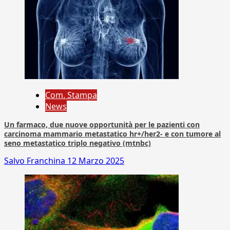
Com. Stampa
News
Un farmaco, due nuove opportunità per le pazienti con
carcinoma mammario metastatico hr+/her2- e con tumore al
seno metastatico triplo negativo (mtnbc)
Salvo Franchina
12 Marzo 2025