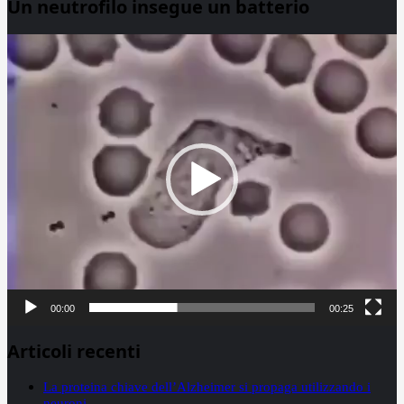
Un neutrofilo insegue un batterio
Video
Player
00:00
00:25
Articoli recenti
La proteina chiave dell’Alzheimer si propaga utilizzando i
neuroni