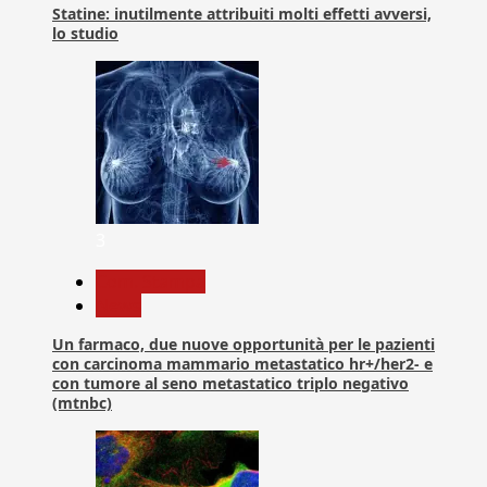
Statine: inutilmente attribuiti molti effetti avversi,
lo studio
3
Com. Stampa
News
Un farmaco, due nuove opportunità per le pazienti
con carcinoma mammario metastatico hr+/her2- e
con tumore al seno metastatico triplo negativo
(mtnbc)