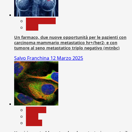
Com. Stampa
News
Un farmaco, due nuove opportunità per le pazienti con
carcinoma mammario metastatico hr+/her2- e con
tumore al seno metastatico triplo negativo (mtnbc)
Salvo Franchina
12 Marzo 2025
Medicina
News
Ricerca