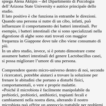
spiega Atena Aktipis – del Dipartimento di Psicologia
dell’Arizona State University e autrice principale dello
studio.
Il lato positivo è che funziona in entrambe le direzioni.
Quando una persona si nutre di un cibo, infatti, può
influenzare il comportamento dei batteri intestinali. Per
esempio, i batteri intestinali che si sono specializzati nella
digestione di alghe sono stati trovati con maggior
frequenza in Giappone dove tale cibo viene consumato di
più.
In un altro studio, invece, si è potuto dimostrare come
assumere batteri intestinali del genere Lactobacillus casei,
si possa migliorare l’umore di una persona.
Comprendere questo micro-universo dentro di noi, secondo
i ricercatori, potrebbe aiutarci a trovare la soluzione per
frenare le abitudini che portano a disturbi fisici,
comportamentali, o vere e proprie malattie.
«Poiché il microbiota è facilmente manipolabile da
prebiotici, probiotici, antibiotici, trapianti fecali e
cambiamenti nella nostra dieta, alterando il nostro
microbiota può offrire un approccio trattabile per problemi