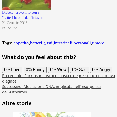
Diabete: prevenirlo con i
“batteri buoni” dell’intestino
21 Gennaio 2013
In "Salute"
Tags:
appetito
,
batteri
,
gusti
,
intestinali
,
personali
,
umore
What do you feel about this?
0%
Love
0%
Funny
0%
Wow
0%
Sad
0%
Angry
Navigazione
Precedente:
Parkinson: rischi di ansia e depressione con nuova
diagnosi
articolo
Successivo:
Metilazione DNA: implicata nell’insorgenza
dell’Alzheimer
Altre storie