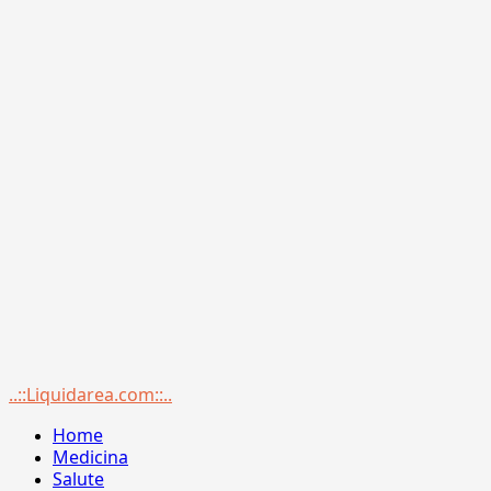
Menu
..::Liquidarea.com::..
principale
Home
Medicina
Salute