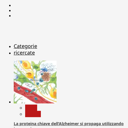
Facebook
Linkedin
X
Categorie
ricercate
News
Ricerca
La proteina chiave dell’Alzheimer si propaga utilizzando