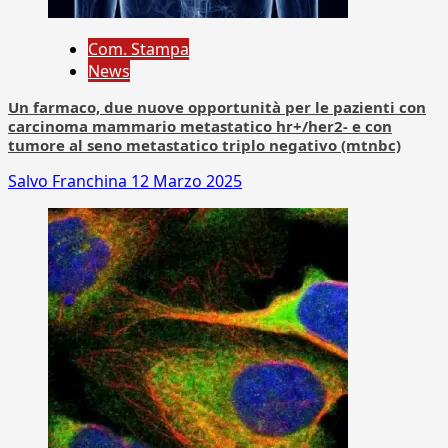
Com. Stampa
News
Un farmaco, due nuove opportunità per le pazienti con
carcinoma mammario metastatico hr+/her2- e con
tumore al seno metastatico triplo negativo (mtnbc)
Salvo Franchina
12 Marzo 2025