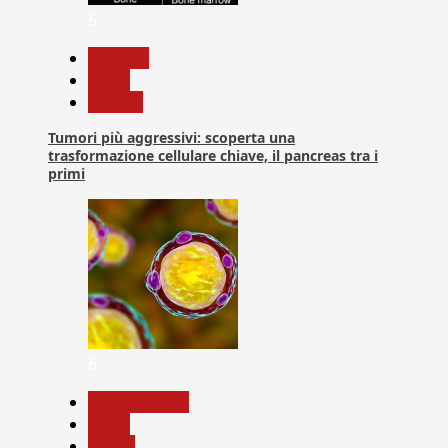
5
biologia
News
Ricerca
Tumori più aggressivi: scoperta una
trasformazione cellulare chiave, il pancreas tra i
primi
6
Com. Stampa
News
Salute