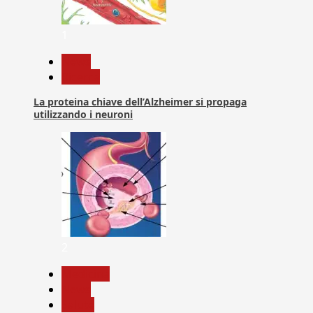
1
News
Ricerca
La proteina chiave dell’Alzheimer si propaga
utilizzando i neuroni
2
Medicina
News
Salute