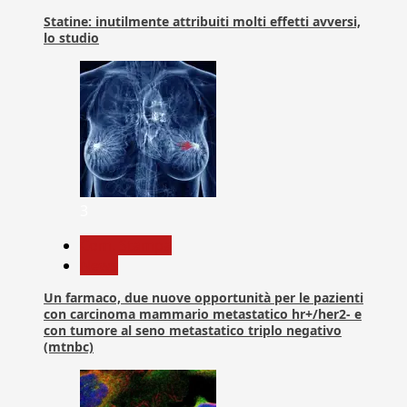
Statine: inutilmente attribuiti molti effetti avversi,
lo studio
3
Com. Stampa
News
Un farmaco, due nuove opportunità per le pazienti
con carcinoma mammario metastatico hr+/her2- e
con tumore al seno metastatico triplo negativo
(mtnbc)