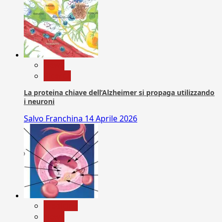
News
Ricerca
La proteina chiave dell’Alzheimer si propaga utilizzando
i neuroni
Salvo Franchina
14 Aprile 2026
Medicina
News