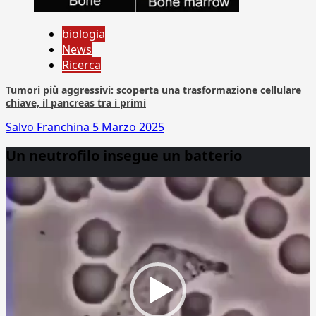
biologia
News
Ricerca
Tumori più aggressivi: scoperta una trasformazione cellulare
chiave, il pancreas tra i primi
Salvo Franchina
5 Marzo 2025
Un neutrofilo insegue un batterio
Video
Player