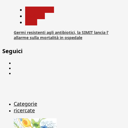
Com. Stampa
Medicina
News
Germi resistenti agli antibiotici, la SIMIT lancia l’
allarme sulla mortalità in ospedale
Seguici
Facebook
Linkedin
X
Categorie
ricercate