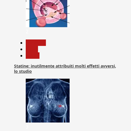
2
Medicina
News
Salute
Statine: inutilmente attribuiti molti effetti avversi,
lo studio
3