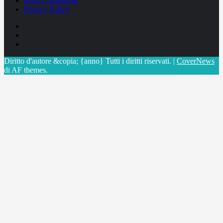
Invia Comunicati
Privacy Policy
Facebook
Linkedin
X
Diritto d'autore &copia; {anno} Tutti i diritti riservati.
|
CoverNews
di AF themes.