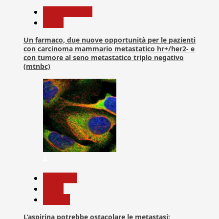
Com. Stampa
News
Un farmaco, due nuove opportunità per le pazienti
con carcinoma mammario metastatico hr+/her2- e
con tumore al seno metastatico triplo negativo
(mtnbc)
4
Medicina
News
Ricerca
L’aspirina potrebbe ostacolare le metastasi: