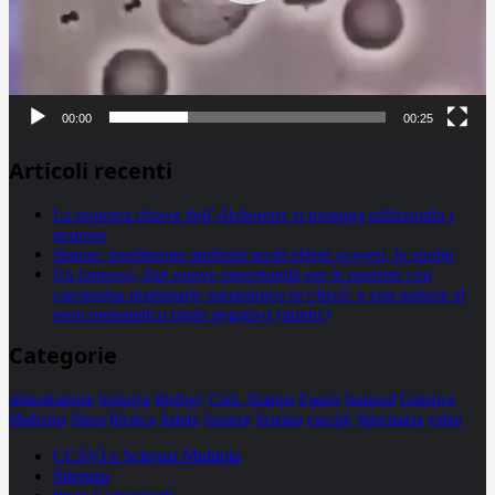
00:00
00:25
Articoli recenti
La proteina chiave dell’Alzheimer si propaga utilizzando i
neuroni
Statine: inutilmente attribuiti molti effetti avversi, lo studio
Un farmaco, due nuove opportunità per le pazienti con
carcinoma mammario metastatico hr+/her2- e con tumore al
seno metastatico triplo negativo (mtnbc)
Categorie
alimentazione
biologia
Biology
Com. Stampa
Epatiti
featured
Genetica
Medicina
News
Ricerca
Salute
Science
Scienza
vaccini
Veterinaria
video
CCSVI e Sclerosi Multipla
Sitemap