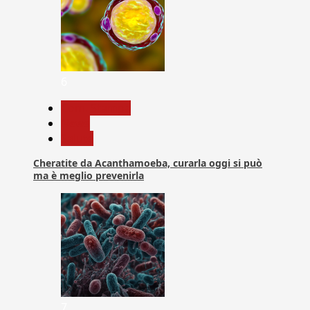
6
Com. Stampa
News
Salute
Cheratite da Acanthamoeba, curarla oggi si può
ma è meglio prevenirla
7