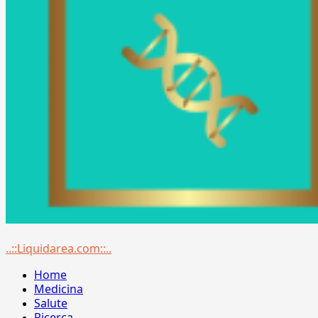
Menu
..::Liquidarea.com::..
principale
Home
Medicina
Salute
Ricerca