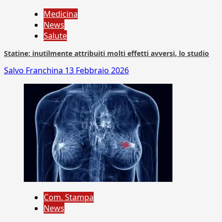
Medicina
News
Salute
Statine: inutilmente attribuiti molti effetti avversi, lo studio
Salvo Franchina
13 Febbraio 2026
Com. Stampa
News