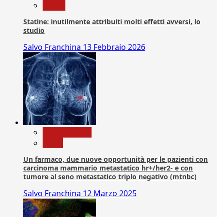
Salute
Statine: inutilmente attribuiti molti effetti avversi, lo
studio
Salvo Franchina
13 Febbraio 2026
Com. Stampa
News
Un farmaco, due nuove opportunità per le pazienti con
carcinoma mammario metastatico hr+/her2- e con
tumore al seno metastatico triplo negativo (mtnbc)
Salvo Franchina
12 Marzo 2025