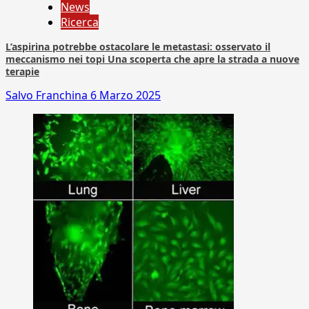
News
Ricerca
L’aspirina potrebbe ostacolare le metastasi: osservato il
meccanismo nei topi Una scoperta che apre la strada a nuove
terapie
Salvo Franchina
6 Marzo 2025