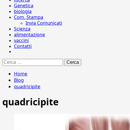
Genetica
biologia
Com. Stampa
Invia Comunicati
Scienza
alimentazione
vaccini
Contatti
Ricerca
per:
Home
Blog
quadricipite
quadricipite