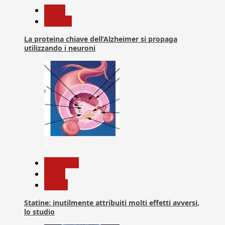
News
Ricerca
La proteina chiave dell’Alzheimer si propaga
utilizzando i neuroni
2
Medicina
News
Salute
Statine: inutilmente attribuiti molti effetti avversi,
lo studio