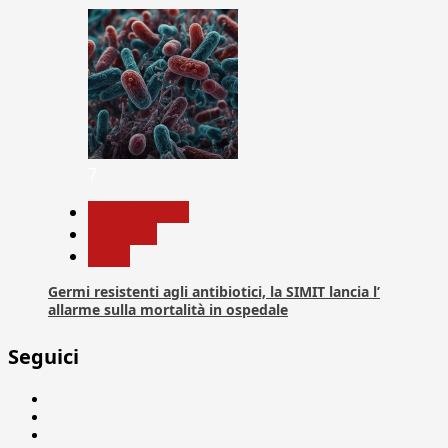
7
Com. Stampa
Medicina
News
Germi resistenti agli antibiotici, la SIMIT lancia l’
allarme sulla mortalità in ospedale
Seguici
Facebook
Linkedin
X