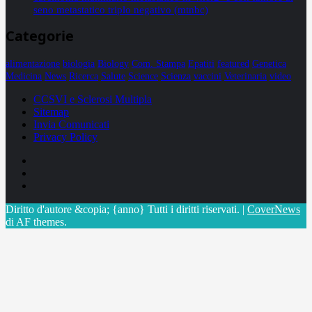
seno metastatico triplo negativo (mtnbc)
Categorie
alimentazione
biologia
Biology
Com. Stampa
Epatiti
featured
Genetica
Medicina
News
Ricerca
Salute
Science
Scienza
vaccini
Veterinaria
video
CCSVI e Sclerosi Multipla
Sitemap
Invia Comunicati
Privacy Policy
Facebook
Linkedin
X
Diritto d'autore &copia; {anno} Tutti i diritti riservati.
|
CoverNews
di AF themes.