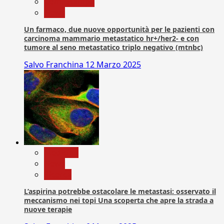
Com. Stampa
News
Un farmaco, due nuove opportunità per le pazienti con
carcinoma mammario metastatico hr+/her2- e con
tumore al seno metastatico triplo negativo (mtnbc)
Salvo Franchina
12 Marzo 2025
Medicina
News
Ricerca
L’aspirina potrebbe ostacolare le metastasi: osservato il
meccanismo nei topi Una scoperta che apre la strada a
nuove terapie