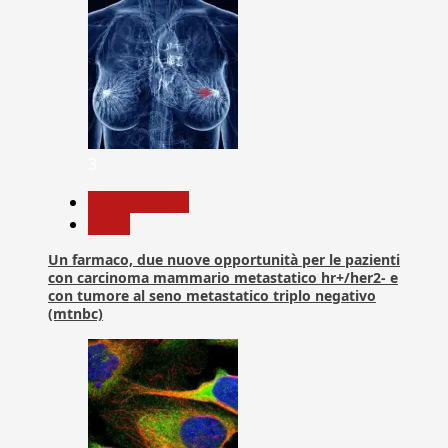
3
Com. Stampa
News
Un farmaco, due nuove opportunità per le pazienti
con carcinoma mammario metastatico hr+/her2- e
con tumore al seno metastatico triplo negativo
(mtnbc)