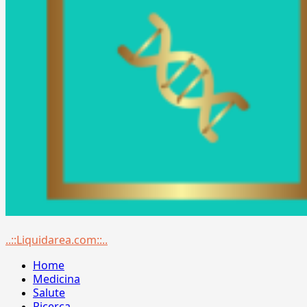
Menu
..::Liquidarea.com::..
principale
Home
Medicina
Salute
Ricerca