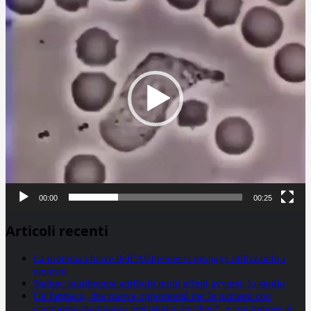
Player
00:00
00:25
Articoli recenti
La proteina chiave dell’Alzheimer si propaga utilizzando i
neuroni
Statine: inutilmente attribuiti molti effetti avversi, lo studio
Un farmaco, due nuove opportunità per le pazienti con
carcinoma mammario metastatico hr+/her2- e con tumore al