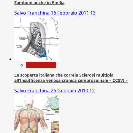
Zamboni anche in Emilia
Salvo Franchina
16 Febbraio 2011
13
Com. Stampa
La scoperta italiana che correla Sclerosi multipla
all’Insufficenza venosa cronica cerebrospinale – CCSVI –
Salvo Franchina
26 Gennaio 2010
12