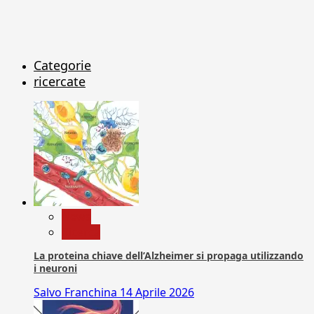
Categorie
ricercate
News
Ricerca
La proteina chiave dell’Alzheimer si propaga utilizzando
i neuroni
Salvo Franchina
14 Aprile 2026