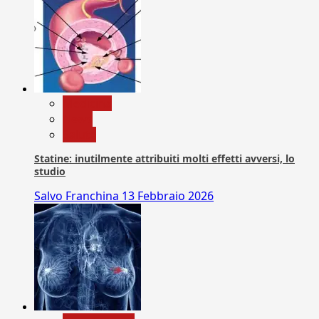
Medicina
News
Salute
Statine: inutilmente attribuiti molti effetti avversi, lo
studio
Salvo Franchina
13 Febbraio 2026