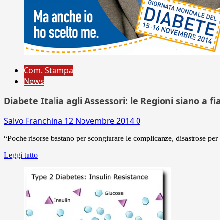
Com. Stampa
News
Diabete Italia agli Assessori: le Regioni siano a f
Salvo Franchina
12 Novembre 2014
0
“Poche risorse bastano per scongiurare le complicanze, disastrose per l
Leggi tutto