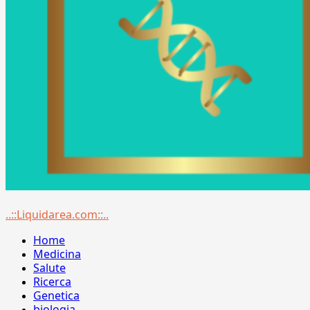
Menu
..::Liquidarea.com::..
principale
Home
Medicina
Salute
Ricerca
Genetica
biologia