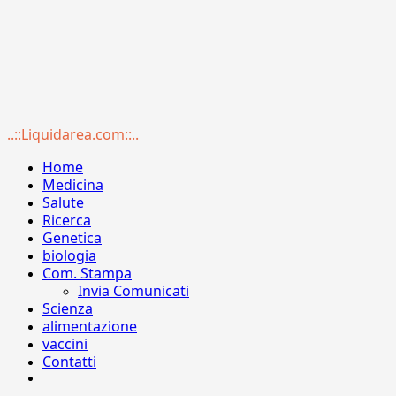
Menu
..::Liquidarea.com::..
principale
Home
Medicina
Salute
Ricerca
Genetica
biologia
Com. Stampa
Invia Comunicati
Scienza
alimentazione
vaccini
Contatti