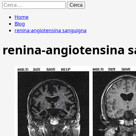
Ricerca
per:
Home
Blog
renina-angiotensina sanguigna
renina-angiotensina 