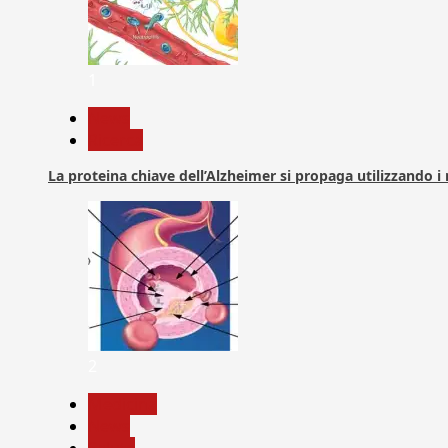
1
News
Ricerca
La proteina chiave dell’Alzheimer si propaga utilizzando i
2
Medicina
News