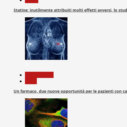
Salute
Statine: inutilmente attribuiti molti effetti avversi, lo stu
3
Com. Stampa
News
Un farmaco, due nuove opportunità per le pazienti con c