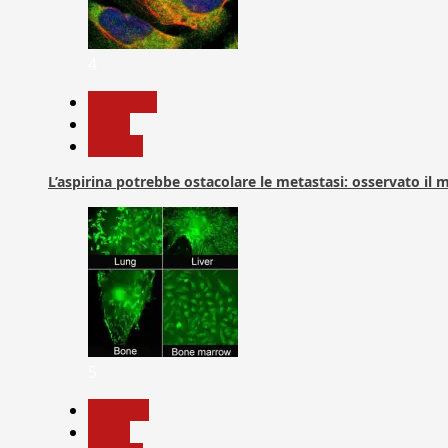
4
Medicina
News
Ricerca
L’aspirina potrebbe ostacolare le metastasi: osservato il
5
biologia
News