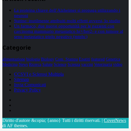
La proteina chiave dell’Alzheimer si propaga utilizzando i
neuroni
Statine: inutilmente attribuiti molti effetti avversi, lo studio
Un farmaco, due nuove opportunità per le pazienti con
carcinoma mammario metastatico hr+/her2- e con tumore al
seno metastatico triplo negativo (mtnbc)
Categorie
alimentazione
biologia
Biology
Com. Stampa
Epatiti
featured
Genetica
Medicina
News
Ricerca
Salute
Science
Scienza
vaccini
Veterinaria
video
CCSVI e Sclerosi Multipla
Sitemap
Invia Comunicati
Privacy Policy
Facebook
Linkedin
X
Diritto d'autore &copia; {anno} Tutti i diritti riservati.
|
CoverNews
di AF themes.