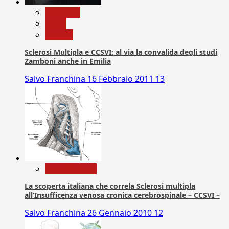
Medicina
News
Ricerca
Sclerosi Multipla e CCSVI: al via la convalida degli studi
Zamboni anche in Emilia
Salvo Franchina
16 Febbraio 2011
13
Com. Stampa
La scoperta italiana che correla Sclerosi multipla
all’Insufficenza venosa cronica cerebrospinale – CCSVI –
Salvo Franchina
26 Gennaio 2010
12