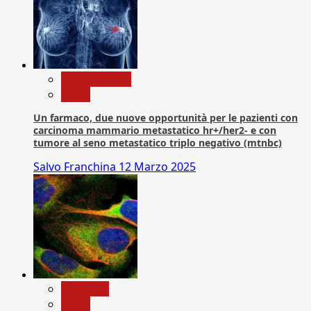
Com. Stampa
News
Un farmaco, due nuove opportunità per le pazienti con
carcinoma mammario metastatico hr+/her2- e con
tumore al seno metastatico triplo negativo (mtnbc)
Salvo Franchina
12 Marzo 2025
Medicina
News