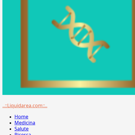
Menu
..::Liquidarea.com::..
principale
Home
Medicina
Salute
Ricerca