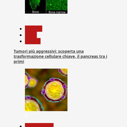
5
biologia
News
Ricerca
Tumori più aggressivi: scoperta una
trasformazione cellulare chiave, il pancreas tra i
primi
6
Com. Stampa