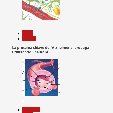
1
News
Ricerca
La proteina chiave dell’Alzheimer si propaga
utilizzando i neuroni
2
Medicina