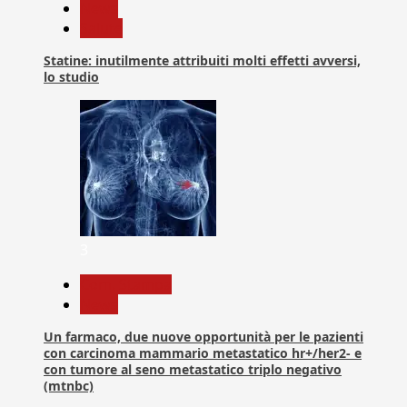
News
Salute
Statine: inutilmente attribuiti molti effetti avversi,
lo studio
3
Com. Stampa
News
Un farmaco, due nuove opportunità per le pazienti
con carcinoma mammario metastatico hr+/her2- e
con tumore al seno metastatico triplo negativo
(mtnbc)