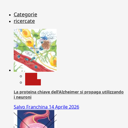
Categorie
ricercate
News
Ricerca
La proteina chiave dell’Alzheimer si propaga utilizzando
i neuroni
Salvo Franchina
14 Aprile 2026