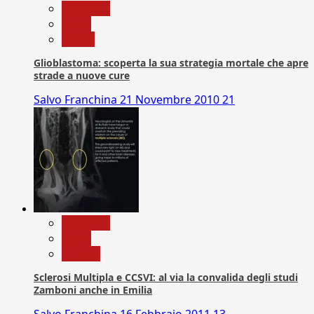
Medicina
News
Salute
Glioblastoma: scoperta la sua strategia mortale che apre
strade a nuove cure
Salvo Franchina
21 Novembre 2010
21
Medicina
News
Ricerca
Sclerosi Multipla e CCSVI: al via la convalida degli studi
Zamboni anche in Emilia
Salvo Franchina
16 Febbraio 2011
13