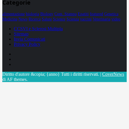
Categorie
alimentazione
biologia
Biology
Com. Stampa
Epatiti
featured
Genetica
Medicina
News
Ricerca
Salute
Science
Scienza
vaccini
Veterinaria
video
CCSVI e Sclerosi Multipla
Sitemap
Invia Comunicati
Privacy Policy
Facebook
Linkedin
X
Diritto d'autore &copia; {anno} Tutti i diritti riservati.
|
CoverNews
di AF themes.