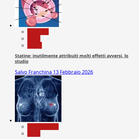
Medicina
News
Salute
Statine: inutilmente attribuiti molti effetti avversi, lo
studio
Salvo Franchina
13 Febbraio 2026
Com. Stampa
News