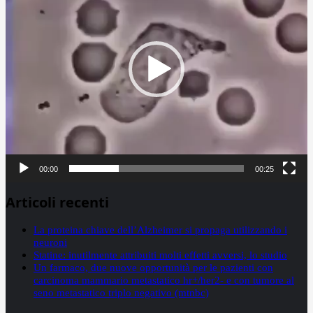
00:00
00:25
Articoli recenti
La proteina chiave dell’Alzheimer si propaga utilizzando i
neuroni
Statine: inutilmente attribuiti molti effetti avversi, lo studio
Un farmaco, due nuove opportunità per le pazienti con
carcinoma mammario metastatico hr+/her2- e con tumore al
seno metastatico triplo negativo (mtnbc)