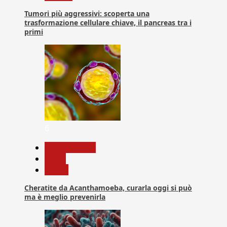
Tumori più aggressivi: scoperta una
trasformazione cellulare chiave, il pancreas tra i
primi
6
Com. Stampa
News
Salute
Cheratite da Acanthamoeba, curarla oggi si può
ma è meglio prevenirla