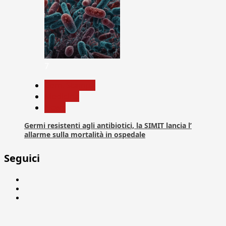
7
Com. Stampa
Medicina
News
Germi resistenti agli antibiotici, la SIMIT lancia l’
allarme sulla mortalità in ospedale
Seguici
Facebook
Linkedin
X