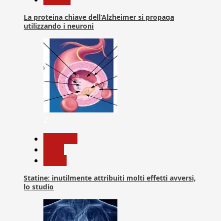
La proteina chiave dell’Alzheimer si propaga
utilizzando i neuroni
2
Medicina
News
Salute
Statine: inutilmente attribuiti molti effetti avversi,
lo studio