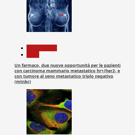
3
Com. Stampa
News
Un farmaco, due nuove opportunità per le pazienti
con carcinoma mammario metastatico hr+/her2- e
con tumore al seno metastatico triplo negativo
(mtnbc)