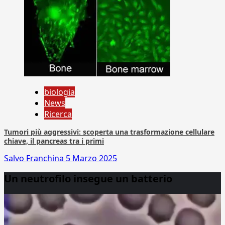
biologia
News
Ricerca
Tumori più aggressivi: scoperta una trasformazione cellulare
chiave, il pancreas tra i primi
Salvo Franchina
5 Marzo 2025
Un neutrofilo insegue un batterio
Video
Player