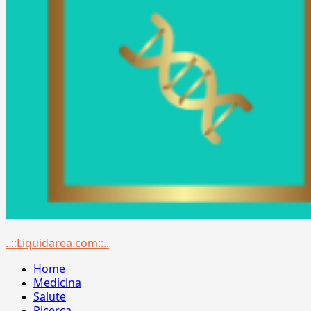
Menu
..::Liquidarea.com::..
principale
Home
Medicina
Salute
Ricerca