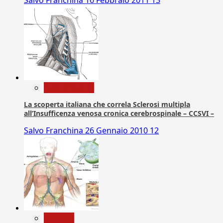
Com. Stampa
La scoperta italiana che correla Sclerosi multipla
all’Insufficenza venosa cronica cerebrospinale – CCSVI –
Salvo Franchina
26 Gennaio 2010
12
biologia