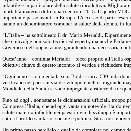
infantile e in particolare della salute riproduttiva. Migliora
mortalità materna di tre quarti entro il 2015. Il quarto MDG è
importante passo avanti in Europa. L’eccesso di parti cesarei
hanno un denominatore comune: la salute della donna, in It
“L’Italia – ha sottolineato il dr. Mario Merialdi, Dipartimen
che coinvolge non solo tecnici ed esperti, ma anche Parlamen
Governo e dell’opposizione, garantendo una necessaria contin
Quest’anno – continua Merialdi – tocca proprio all’Italia os
obiettivi chiave di questo incontro al vertice e richiedere i
“Ogni anno – commenta la sen. Boldi – circa 530 mila donne e
verificano nei paesi in via di sviluppo e nella stragrande ma
Mondiale della Sanità si sono impegnate a ridurre di tre quar
Fino ad oggi , nonostante le dichiarazioni ufficiali, troppo p
Compresa l’Italia, che ad oggi vanta un notevole ritardo neg
salute materno infantile nei paesi in via di sviluppo è impor
sotto il profilo sanitario, sociale e politico. Sta a noi muo
Un primo passo parallelo a quello da compiere nel campo dell