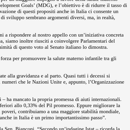
evelopment Goals’ (MDG), e l’obiettivo è di ridurre il tasso di
ovazione di questi propositi anche in Italia ci consente un
a di sviluppo sembrano argomenti diversi, ma, in realtà,
ni a rispondere al nostro appello con un’iniziativa concreta
, siamo inoltre riusciti a coinvolgere Parlamentari del
imità di questo voto al Senato italiano lo dimostra.
forza per promuovere la salute materno infantile tra gli
 alla gravidanza e al parto. Quasi tutti i decessi si
nti, numeri che le Nazioni Unite e, appunto, l’Organizzazione
ti – ha mancato la propria promessa di aiuti internazionali.
nferiori allo 0,33% del Pil promesso. Eppure migliorare la
iù poveri, contribuiamo a una maggiore stabilità mondiale,
e anche in Italia è un primo importantissimo passo”.
la Sen. Bianconi. “Secondo un’indagine Istat – ricorda la