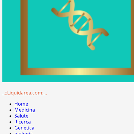
Menu
..::Liquidarea.com::..
principale
Home
Medicina
Salute
Ricerca
Genetica
biologia