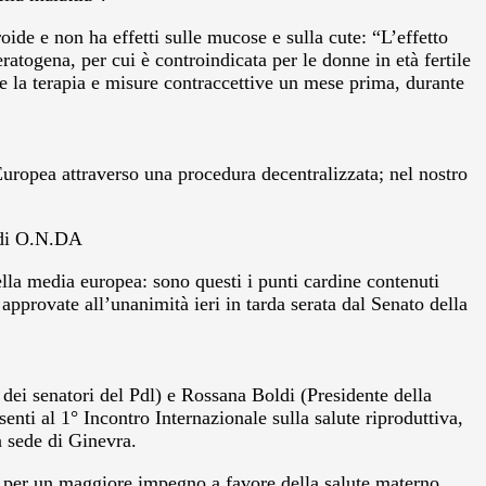
roide e non ha effetti sulle mucose e sulla cute: “L’effetto
eratogena, per cui è controindicata per le donne in età fertile
e la terapia e misure contraccettive un mese prima, durante
uropea attraverso una procedura decentralizzata; nel nostro
S di O.N.DA
nella media europea: sono questi i punti cardine contenuti
pprovate all’unanimità ieri in tarda serata dal Senato della
ei senatori del Pdl) e Rossana Boldi (Presidente della
nti al 1° Incontro Internazionale sulla salute riproduttiva,
 sede di Ginevra.
 per un maggiore impegno a favore della salute materno