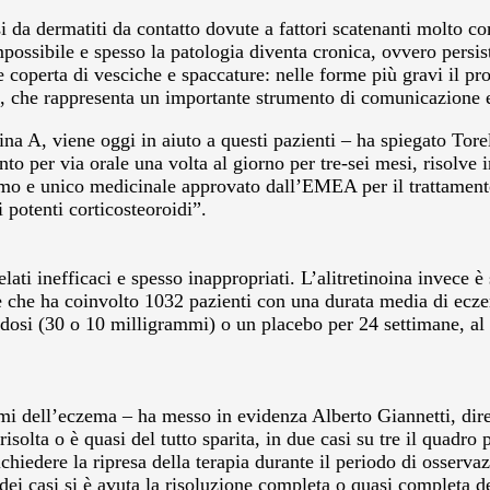
da dermatiti da contatto dovute a fattori scatenanti molto com
possibile e spesso la patologia diventa cronica, ovvero persiste
e coperta di vesciche e spaccature: nelle forme più gravi il p
ile, che rappresenta un importante strumento di comunicazione 
mina A, viene oggi in aiuto a questi pazienti – ha spiegato Tor
to per via orale una volta al giorno per tre-sei mesi, risolve 
rimo e unico medicinale approvato dall’EMEA per il trattamento
 potenti corticosteoroidi”.
velati inefficaci e spesso inappropriati. L’alitretinoina invece è
che ha coinvolto 1032 pazienti con una durata media di eczema
e dosi (30 o 10 milligrammi) o un placebo per 24 settimane, al t
tomi dell’eczema – ha messo in evidenza Alberto Giannetti, dire
isolta o è quasi del tutto sparita, in due casi su tre il quadr
chiedere la ripresa della terapia durante il periodo di osservaz
dei casi si è avuta la risoluzione completa o quasi completa de