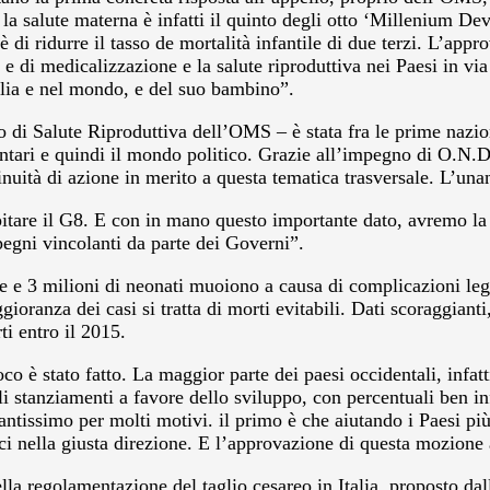
re la salute materna è infatti il quinto degli otto ‘Millenium D
 di ridurre il tasso de mortalità infantile di due terzi. L’appr
 e di medicalizzazione e la salute riproduttiva nei Paesi in vi
alia e nel mondo, e del suo bambino”.
to di Salute Riproduttiva dell’OMS – è stata fra le prime nazio
tari e quindi il mondo politico. Grazie all’impegno di O.N.Da
uità di azione in merito a questa tematica trasversale. L’unan
pitare il G8. E con in mano questo importante dato, avremo la 
mpegni vincolanti da parte dei Governi”.
 3 milioni di neonati muoiono a causa di complicazioni legate
ggioranza dei casi si tratta di morti evitabili. Dati scoraggia
ti entro il 2015.
oco è stato fatto. La maggior parte dei paesi occidentali, infat
li stanziamenti a favore dello sviluppo, con percentuali ben i
tantissimo per molti motivi. il primo è che aiutando i Paesi p
verci nella giusta direzione. E l’approvazione di questa mozion
a regolamentazione del taglio cesareo in Italia, proposto dal