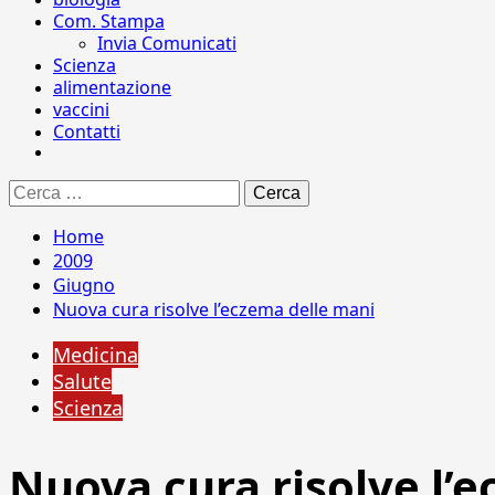
Com. Stampa
Invia Comunicati
Scienza
alimentazione
vaccini
Contatti
Ricerca
per:
Home
2009
Giugno
Nuova cura risolve l’eczema delle mani
Medicina
Salute
Scienza
Nuova cura risolve l’