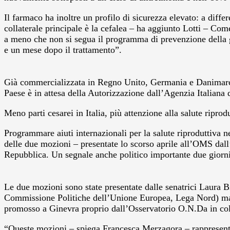
Il farmaco ha inoltre un profilo di sicurezza elevato: a differ
collaterale principale è la cefalea – ha aggiunto Lotti – Come
a meno che non si segua il programma di prevenzione della g
e un mese dopo il trattamento”.
Già commercializzata in Regno Unito, Germania e Danimarca, l
Paese è in attesa della Autorizzazione dall’Agenzia Italian
Meno parti cesarei in Italia, più attenzione alla salute ri
Programmare aiuti internazionali per la salute riproduttiva ne
delle due mozioni – presentate lo scorso aprile all’OMS dall’
Repubblica. Un segnale anche politico importante due giorni
Le due mozioni sono state presentate dalle senatrici Laura 
Commissione Politiche dell’Unione Europea, Lega Nord) ma era
promosso a Ginevra proprio dall’Osservatorio O.N.Da in col
“Queste mozioni – spiega Francesca Merzagora – rappresenta