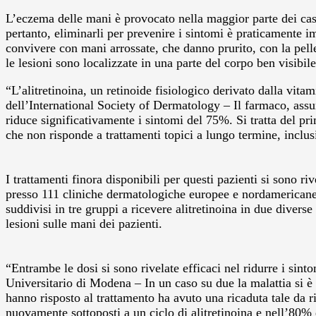
L’eczema delle mani è provocato nella maggior parte dei casi 
pertanto, eliminarli per prevenire i sintomi è praticamente im
convivere con mani arrossate, che danno prurito, con la pell
le lesioni sono localizzate in una parte del corpo ben visib
“L’alitretinoina, un retinoide fisiologico derivato dalla vita
dell’International Society of Dermatology – Il farmaco, assun
riduce significativamente i sintomi del 75%. Si tratta del p
che non risponde a trattamenti topici a lungo termine, inclusi
I trattamenti finora disponibili per questi pazienti si sono ri
presso 111 cliniche dermatologiche europee e nordamericane 
suddivisi in tre gruppi a ricevere alitretinoina in due divers
lesioni sulle mani dei pazienti.
“Entrambe le dosi si sono rivelate efficaci nel ridurre i sin
Universitario di Modena – In un caso su due la malattia si è r
hanno risposto al trattamento ha avuto una ricaduta tale da ri
nuovamente sottoposti a un ciclo di alitretinoina e nell’80% 