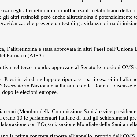
enza degli altri retinoidi non influenza il metabolismo della ti
 gli altri retinoidi però anche alitretinoina è potenzialmente t
ravidanza, che prevede un test di gravidanza prima di iniziar
’alitretinoina è stata approvata in altri Paesi dell’Unione E
a del Farmaco (AIFA).
produttiva nel terzo mondo: approvate al Senato le mozioni OM
i Paesi in via di sviluppo e riportare i parti cesarei in Italia 
Osservatorio Nazionale sulla salute della Donna – discusse e a
 dopo le elezioni europee.
Bianconi (Membro della Commissione Sanità e vice presidente d
no 10 le parlamentari italiane di tutti gli schieramenti prese
laborazione con l’Organizzazione Mondiale della Sanità nella
no la prima concreta risposta all’appello, proprio dell’OMS,