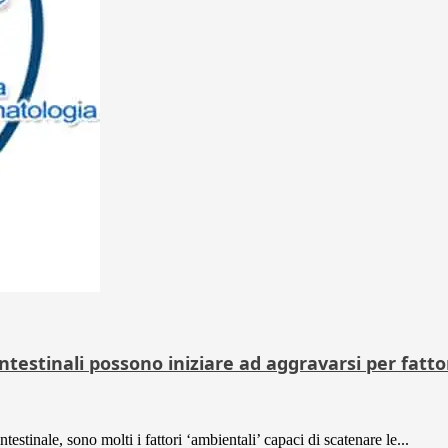
estinali possono iniziare ad aggravarsi per fatto
stinale, sono molti i fattori ‘ambientali’ capaci di scatenare le...