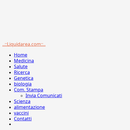
Menu
..::Liquidarea.com::..
principale
Home
Medicina
Salute
Ricerca
Genetica
biologia
Com. Stampa
Invia Comunicati
Scienza
alimentazione
vaccini
Contatti