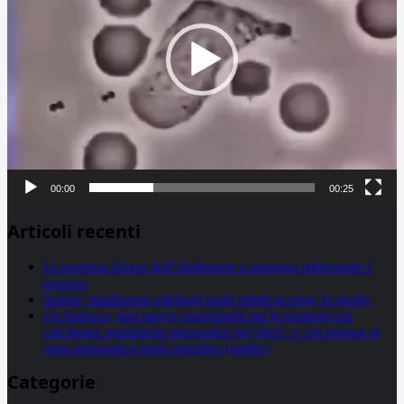
00:00
00:25
Articoli recenti
La proteina chiave dell’Alzheimer si propaga utilizzando i
neuroni
Statine: inutilmente attribuiti molti effetti avversi, lo studio
Un farmaco, due nuove opportunità per le pazienti con
carcinoma mammario metastatico hr+/her2- e con tumore al
seno metastatico triplo negativo (mtnbc)
Categorie