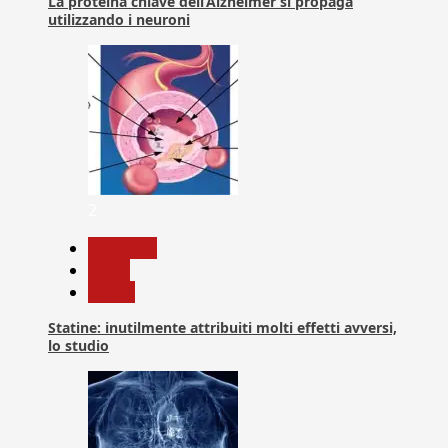
La proteina chiave dell’Alzheimer si propaga
utilizzando i neuroni
2
Medicina
News
Salute
Statine: inutilmente attribuiti molti effetti avversi,
lo studio