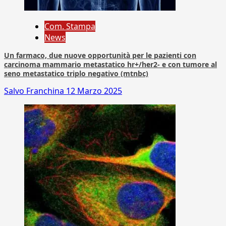
Com. Stampa
News
Un farmaco, due nuove opportunità per le pazienti con
carcinoma mammario metastatico hr+/her2- e con tumore al
seno metastatico triplo negativo (mtnbc)
Salvo Franchina
12 Marzo 2025