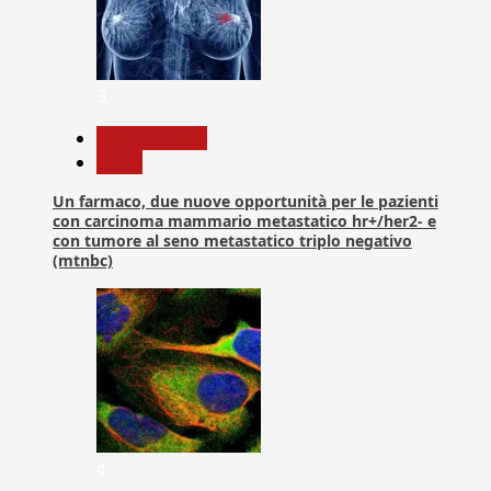
3
Com. Stampa
News
Un farmaco, due nuove opportunità per le pazienti
con carcinoma mammario metastatico hr+/her2- e
con tumore al seno metastatico triplo negativo
(mtnbc)
4