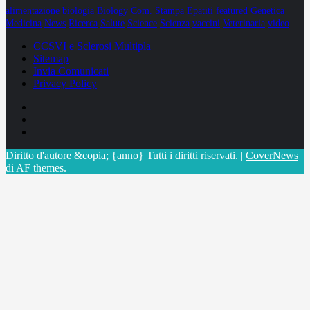
alimentazione
biologia
Biology
Com. Stampa
Epatiti
featured
Genetica
Medicina
News
Ricerca
Salute
Science
Scienza
vaccini
Veterinaria
video
CCSVI e Sclerosi Multipla
Sitemap
Invia Comunicati
Privacy Policy
Facebook
Linkedin
X
Diritto d'autore &copia; {anno} Tutti i diritti riservati.
|
CoverNews
di AF themes.