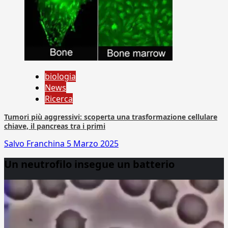
biologia
News
Ricerca
Tumori più aggressivi: scoperta una trasformazione cellulare
chiave, il pancreas tra i primi
Salvo Franchina
5 Marzo 2025
Un neutrofilo insegue un batterio
Video
Player