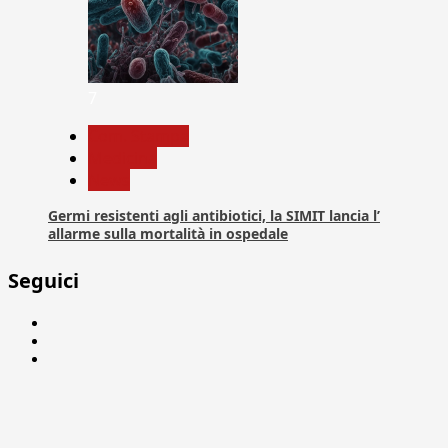
7
Com. Stampa
Medicina
News
Germi resistenti agli antibiotici, la SIMIT lancia l’
allarme sulla mortalità in ospedale
Seguici
Facebook
Linkedin
X