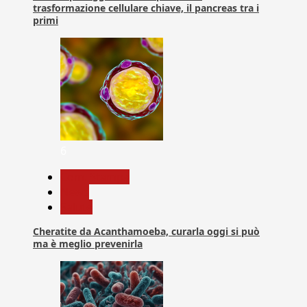
trasformazione cellulare chiave, il pancreas tra i
primi
6
Com. Stampa
News
Salute
Cheratite da Acanthamoeba, curarla oggi si può
ma è meglio prevenirla