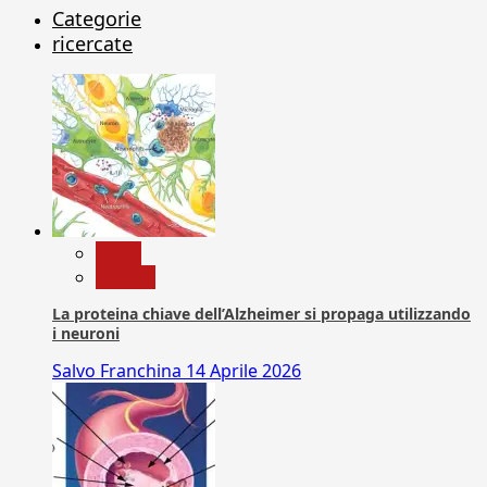
Categorie
ricercate
News
Ricerca
La proteina chiave dell’Alzheimer si propaga utilizzando
i neuroni
Salvo Franchina
14 Aprile 2026