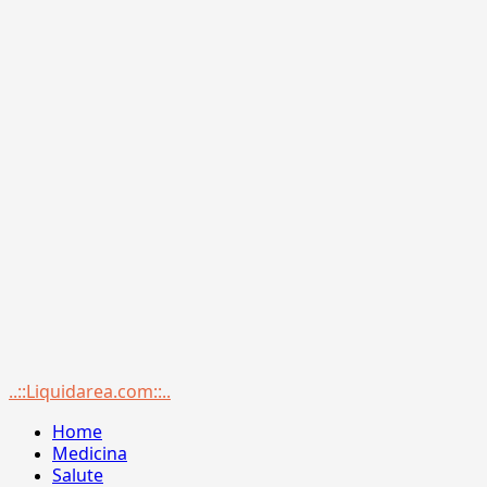
Menu
..::Liquidarea.com::..
principale
Home
Medicina
Salute